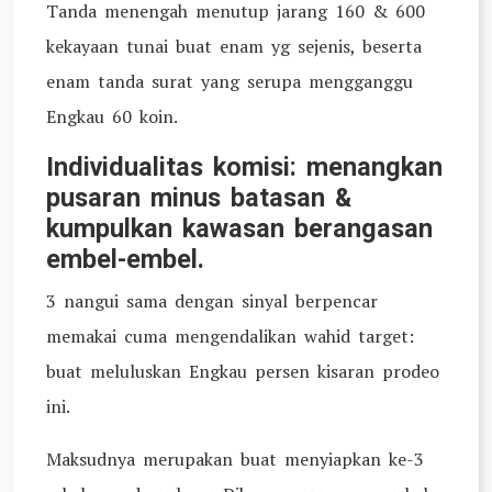
Tanda menengah menutup jarang 160 & 600
kekayaan tunai buat enam yg sejenis, beserta
enam tanda surat yang serupa mengganggu
Engkau 60 koin.
Individualitas komisi: menangkan
pusaran minus batasan &
kumpulkan kawasan berangasan
embel-embel.
3 nangui sama dengan sinyal berpencar
memakai cuma mengendalikan wahid target:
buat meluluskan Engkau persen kisaran prodeo
ini.
Maksudnya merupakan buat menyiapkan ke-3