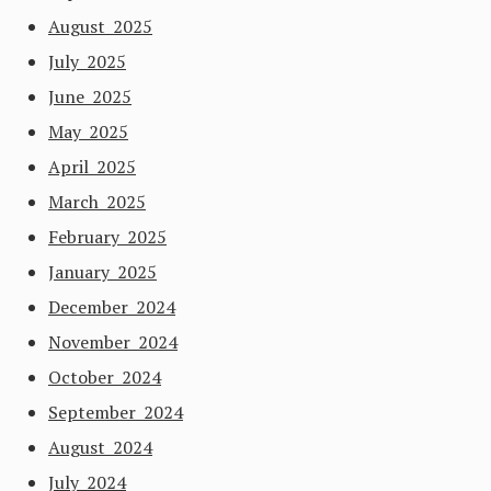
August 2025
July 2025
June 2025
May 2025
April 2025
March 2025
February 2025
January 2025
December 2024
November 2024
October 2024
September 2024
August 2024
July 2024