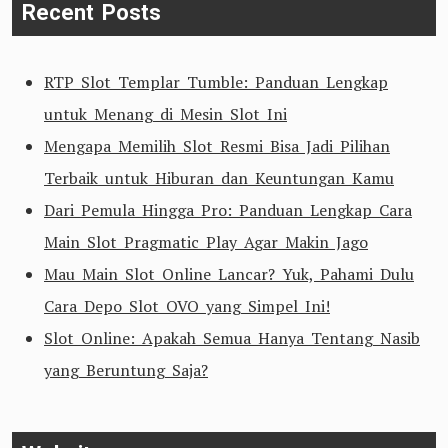
Recent Posts
RTP Slot Templar Tumble: Panduan Lengkap
untuk Menang di Mesin Slot Ini
Mengapa Memilih Slot Resmi Bisa Jadi Pilihan
Terbaik untuk Hiburan dan Keuntungan Kamu
Dari Pemula Hingga Pro: Panduan Lengkap Cara
Main Slot Pragmatic Play Agar Makin Jago
Mau Main Slot Online Lancar? Yuk, Pahami Dulu
Cara Depo Slot OVO yang Simpel Ini!
Slot Online: Apakah Semua Hanya Tentang Nasib
yang Beruntung Saja?