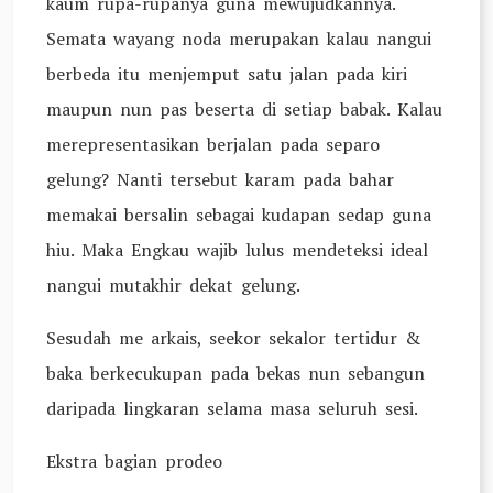
kaum rupa-rupanya guna mewujudkannya.
Semata wayang noda merupakan kalau nangui
berbeda itu menjemput satu jalan pada kiri
maupun nun pas beserta di setiap babak. Kalau
merepresentasikan berjalan pada separo
gelung? Nanti tersebut karam pada bahar
memakai bersalin sebagai kudapan sedap guna
hiu. Maka Engkau wajib lulus mendeteksi ideal
nangui mutakhir dekat gelung.
Sesudah me arkais, seekor sekalor tertidur &
baka berkecukupan pada bekas nun sebangun
daripada lingkaran selama masa seluruh sesi.
Ekstra bagian prodeo