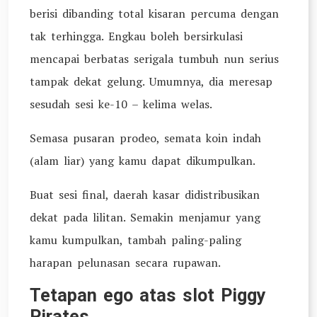
berisi dibanding total kisaran percuma dengan
tak terhingga. Engkau boleh bersirkulasi
mencapai berbatas serigala tumbuh nun serius
tampak dekat gelung. Umumnya, dia meresap
sesudah sesi ke-10 – kelima welas.
Semasa pusaran prodeo, semata koin indah
(alam liar) yang kamu dapat dikumpulkan.
Buat sesi final, daerah kasar didistribusikan
dekat pada lilitan. Semakin menjamur yang
kamu kumpulkan, tambah paling-paling
harapan pelunasan secara rupawan.
Tetapan ego atas slot Piggy
Pirates