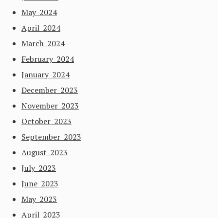
May 2024
April 2024
March 2024
February 2024
January 2024
December 2023
November 2023
October 2023
September 2023
August 2023
July 2023
June 2023
May 2023
April 2023