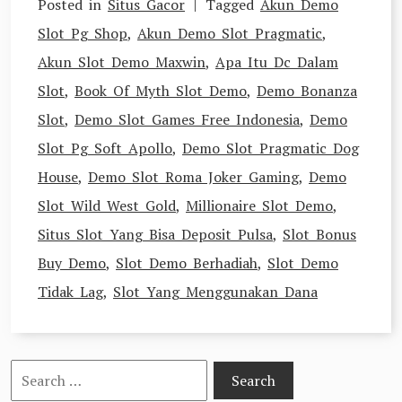
Posted in
Situs Gacor
Tagged
Akun Demo
Slot Pg Shop
,
Akun Demo Slot Pragmatic
,
Akun Slot Demo Maxwin
,
Apa Itu Dc Dalam
Slot
,
Book Of Myth Slot Demo
,
Demo Bonanza
Slot
,
Demo Slot Games Free Indonesia
,
Demo
Slot Pg Soft Apollo
,
Demo Slot Pragmatic Dog
House
,
Demo Slot Roma Joker Gaming
,
Demo
Slot Wild West Gold
,
Millionaire Slot Demo
,
Situs Slot Yang Bisa Deposit Pulsa
,
Slot Bonus
Buy Demo
,
Slot Demo Berhadiah
,
Slot Demo
Tidak Lag
,
Slot Yang Menggunakan Dana
Search