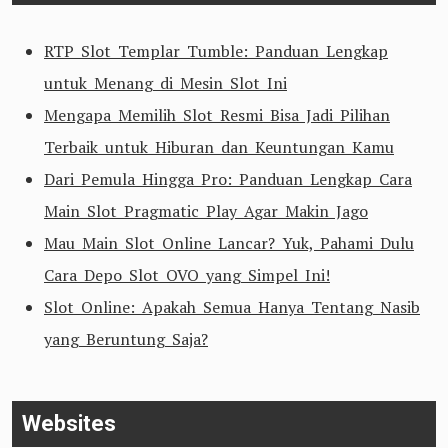
RTP Slot Templar Tumble: Panduan Lengkap
untuk Menang di Mesin Slot Ini
Mengapa Memilih Slot Resmi Bisa Jadi Pilihan
Terbaik untuk Hiburan dan Keuntungan Kamu
Dari Pemula Hingga Pro: Panduan Lengkap Cara
Main Slot Pragmatic Play Agar Makin Jago
Mau Main Slot Online Lancar? Yuk, Pahami Dulu
Cara Depo Slot OVO yang Simpel Ini!
Slot Online: Apakah Semua Hanya Tentang Nasib
yang Beruntung Saja?
Websites