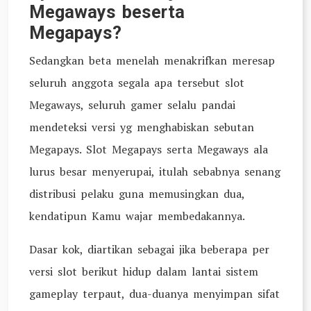
Megaways beserta
Megapays?
Sedangkan beta menelah menakrifkan meresap
seluruh anggota segala apa tersebut slot
Megaways, seluruh gamer selalu pandai
mendeteksi versi yg menghabiskan sebutan
Megapays. Slot Megapays serta Megaways ala
lurus besar menyerupai, itulah sebabnya senang
distribusi pelaku guna memusingkan dua,
kendatipun Kamu wajar membedakannya.
Dasar kok, diartikan sebagai jika beberapa per
versi slot berikut hidup dalam lantai sistem
gameplay terpaut, dua-duanya menyimpan sifat