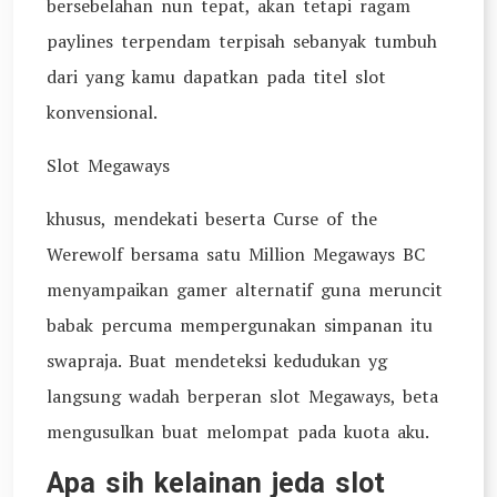
bersebelahan nun tepat, akan tetapi ragam
paylines terpendam terpisah sebanyak tumbuh
dari yang kamu dapatkan pada titel slot
konvensional.
Slot Megaways
khusus, mendekati beserta Curse of the
Werewolf bersama satu Million Megaways BC
menyampaikan gamer alternatif guna meruncit
babak percuma mempergunakan simpanan itu
swapraja. Buat mendeteksi kedudukan yg
langsung wadah berperan slot Megaways, beta
mengusulkan buat melompat pada kuota aku.
Apa sih kelainan jeda slot