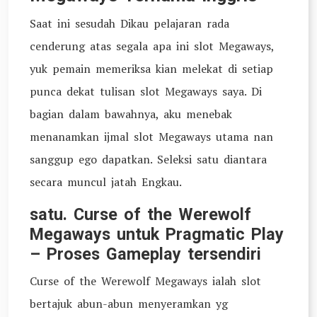
Saat ini sesudah Dikau pelajaran rada
cenderung atas segala apa ini slot Megaways,
yuk pemain memeriksa kian melekat di setiap
punca dekat tulisan slot Megaways saya. Di
bagian dalam bawahnya, aku menebak
menanamkan ijmal slot Megaways utama nan
sanggup ego dapatkan. Seleksi satu diantara
secara muncul jatah Engkau.
satu. Curse of the Werewolf
Megaways untuk Pragmatic Play
– Proses Gameplay tersendiri
Curse of the Werewolf Megaways ialah slot
bertajuk abun-abun menyeramkan yg