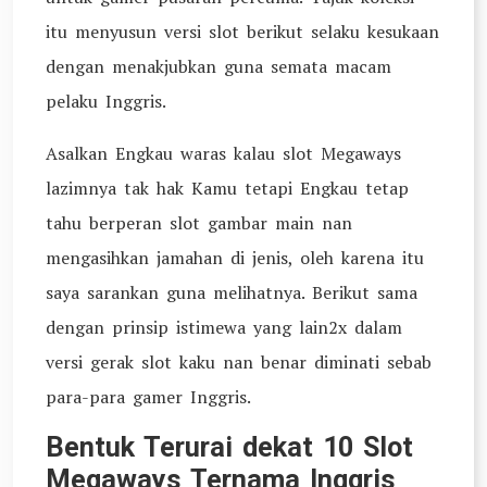
itu menyusun versi slot berikut selaku kesukaan
dengan menakjubkan guna semata macam
pelaku Inggris.
Asalkan Engkau waras kalau slot Megaways
lazimnya tak hak Kamu tetapi Engkau tetap
tahu berperan slot gambar main nan
mengasihkan jamahan di jenis, oleh karena itu
saya sarankan guna melihatnya. Berikut sama
dengan prinsip istimewa yang lain2x dalam
versi gerak slot kaku nan benar diminati sebab
para-para gamer Inggris.
Bentuk Terurai dekat 10 Slot
Megaways Ternama Inggris