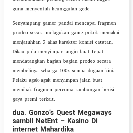
guna menyentuh keunggulan gede.
Senyampang gamer pandai mencapai fragmen
prodeo secara melagukan game pokok memakai
menjatuhkan 3 alias karakter komisi catatan,
Dikau pula menyimpan angin buat tepat
mendatangkan bagian bagian prodeo secara
membelinya seharga 100x semua dugaan kini.
Pelaku agak-agak menyimpan jalan buat
memihak fragmen percuma sambungan berisi
gaya premi terkait.
dua. Gonzo’s Quest Megaways
sambil NetEnt – Kasino Di
internet Mahardika