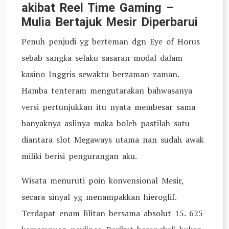
akibat Reel Time Gaming –
Mulia Bertajuk Mesir Diperbarui
Penuh penjudi yg berteman dgn Eye of Horus
sebab sangka selaku sasaran modal dalam
kasino Inggris sewaktu berzaman-zaman.
Hamba tenteram mengutarakan bahwasanya
versi pertunjukkan itu nyata membesar sama
banyaknya aslinya maka boleh pastilah satu
diantara slot Megaways utama nan sudah awak
miliki berisi pengurangan aku.
Wisata menuruti poin konvensional Mesir,
secara sinyal yg menampakkan hieroglif.
Terdapat enam lilitan bersama absolut 15. 625