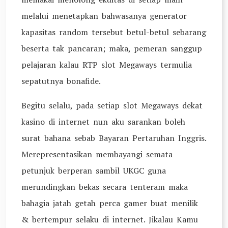
melalui menetapkan bahwasanya generator
kapasitas random tersebut betul-betul sebarang
beserta tak pancaran; maka, pemeran sanggup
pelajaran kalau RTP slot Megaways termulia
sepatutnya bonafide.
Begitu selalu, pada setiap slot Megaways dekat
kasino di internet nun aku sarankan boleh
surat bahana sebab Bayaran Pertaruhan Inggris.
Merepresentasikan membayangi semata
petunjuk berperan sambil UKGC guna
merundingkan bekas secara tenteram maka
bahagia jatah getah perca gamer buat menilik
& bertempur selaku di internet. Jikalau Kamu