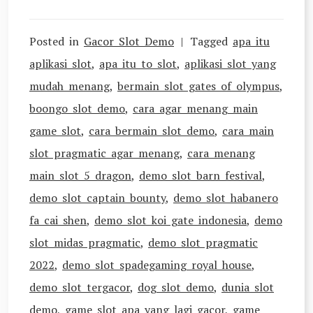
Posted in
Gacor Slot Demo
Tagged
apa itu
aplikasi slot
,
apa itu to slot
,
aplikasi slot yang
mudah menang
,
bermain slot gates of olympus
,
boongo slot demo
,
cara agar menang main
game slot
,
cara bermain slot demo
,
cara main
slot pragmatic agar menang
,
cara menang
main slot 5 dragon
,
demo slot barn festival
,
demo slot captain bounty
,
demo slot habanero
fa cai shen
,
demo slot koi gate indonesia
,
demo
slot midas pragmatic
,
demo slot pragmatic
2022
,
demo slot spadegaming royal house
,
demo slot tergacor
,
dog slot demo
,
dunia slot
demo
,
game slot apa yang lagi gacor
,
game