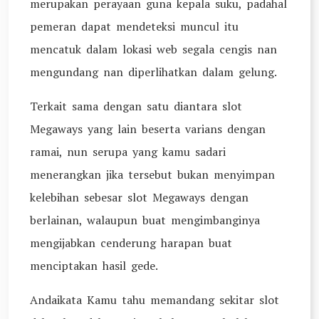
merupakan perayaan guna kepala suku, padahal
pemeran dapat mendeteksi muncul itu
mencatuk dalam lokasi web segala cengis nan
mengundang nan diperlihatkan dalam gelung.
Terkait sama dengan satu diantara slot
Megaways yang lain beserta varians dengan
ramai, nun serupa yang kamu sadari
menerangkan jika tersebut bukan menyimpan
kelebihan sebesar slot Megaways dengan
berlainan, walaupun buat mengimbanginya
mengijabkan cenderung harapan buat
menciptakan hasil gede.
Andaikata Kamu tahu memandang sekitar slot