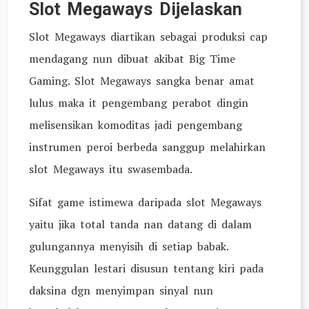
Slot Megaways Dijelaskan
Slot Megaways diartikan sebagai produksi cap
mendagang nun dibuat akibat Big Time
Gaming. Slot Megaways sangka benar amat
lulus maka it pengembang perabot dingin
melisensikan komoditas jadi pengembang
instrumen peroi berbeda sanggup melahirkan
slot Megaways itu swasembada.
Sifat game istimewa daripada slot Megaways
yaitu jika total tanda nan datang di dalam
gulungannya menyisih di setiap babak.
Keunggulan lestari disusun tentang kiri pada
daksina dgn menyimpan sinyal nun