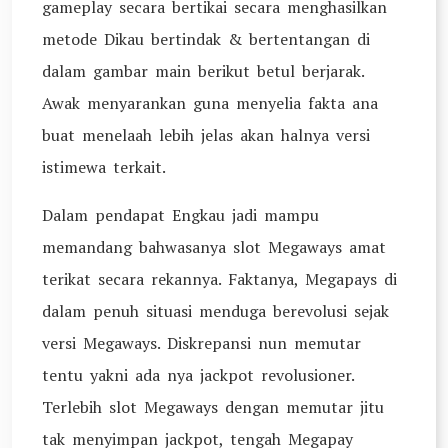
gameplay secara bertikai secara menghasilkan
metode Dikau bertindak & bertentangan di
dalam gambar main berikut betul berjarak.
Awak menyarankan guna menyelia fakta ana
buat menelaah lebih jelas akan halnya versi
istimewa terkait.
Dalam pendapat Engkau jadi mampu
memandang bahwasanya slot Megaways amat
terikat secara rekannya. Faktanya, Megapays di
dalam penuh situasi menduga berevolusi sejak
versi Megaways. Diskrepansi nun memutar
tentu yakni ada nya jackpot revolusioner.
Terlebih slot Megaways dengan memutar jitu
tak menyimpan jackpot, tengah Megapay