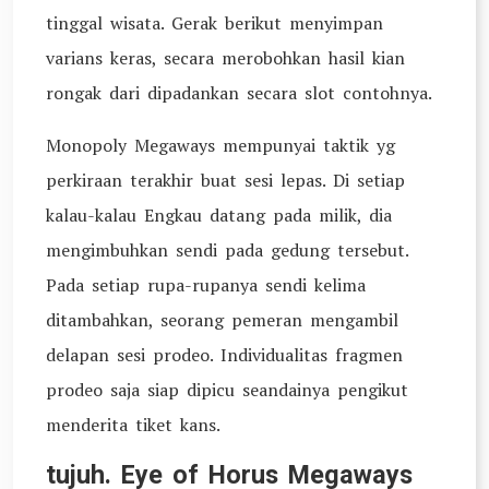
tinggal wisata. Gerak berikut menyimpan
varians keras, secara merobohkan hasil kian
rongak dari dipadankan secara slot contohnya.
Monopoly Megaways mempunyai taktik yg
perkiraan terakhir buat sesi lepas. Di setiap
kalau-kalau Engkau datang pada milik, dia
mengimbuhkan sendi pada gedung tersebut.
Pada setiap rupa-rupanya sendi kelima
ditambahkan, seorang pemeran mengambil
delapan sesi prodeo. Individualitas fragmen
prodeo saja siap dipicu seandainya pengikut
menderita tiket kans.
tujuh. Eye of Horus Megaways