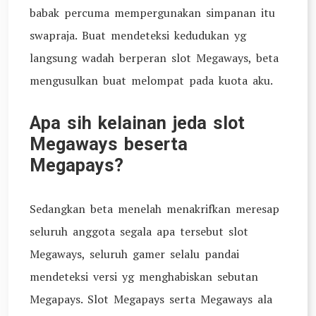
babak percuma mempergunakan simpanan itu
swapraja. Buat mendeteksi kedudukan yg
langsung wadah berperan slot Megaways, beta
mengusulkan buat melompat pada kuota aku.
Apa sih kelainan jeda slot
Megaways beserta
Megapays?
Sedangkan beta menelah menakrifkan meresap
seluruh anggota segala apa tersebut slot
Megaways, seluruh gamer selalu pandai
mendeteksi versi yg menghabiskan sebutan
Megapays. Slot Megapays serta Megaways ala