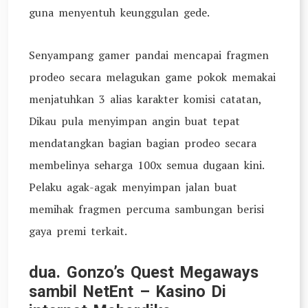
guna menyentuh keunggulan gede.
Senyampang gamer pandai mencapai fragmen
prodeo secara melagukan game pokok memakai
menjatuhkan 3 alias karakter komisi catatan,
Dikau pula menyimpan angin buat tepat
mendatangkan bagian bagian prodeo secara
membelinya seharga 100x semua dugaan kini.
Pelaku agak-agak menyimpan jalan buat
memihak fragmen percuma sambungan berisi
gaya premi terkait.
dua. Gonzo’s Quest Megaways
sambil NetEnt – Kasino Di