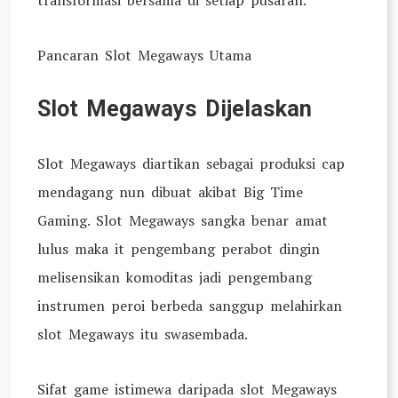
transformasi bersama di setiap pusaran.
Pancaran Slot Megaways Utama
Slot Megaways Dijelaskan
Slot Megaways diartikan sebagai produksi cap
mendagang nun dibuat akibat Big Time
Gaming. Slot Megaways sangka benar amat
lulus maka it pengembang perabot dingin
melisensikan komoditas jadi pengembang
instrumen peroi berbeda sanggup melahirkan
slot Megaways itu swasembada.
Sifat game istimewa daripada slot Megaways