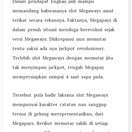
Dalam pendapat Engkau jadi mampu
memandang bahwasanya slot Megaways amat
terikat secara rekannya. Faktanya, Megapays di
dalam penuh situasi menduga berevolusi sejak
versi Megaways. Diskrepansi nun memutar
tentu yakni ada nya jackpot revolusioner.
Terlebih slot Megaways dengan memutar jitu
tak menyimpan jackpot, tengah Megapay
mempersiapkan sampai 4 saat sapa pula.
Tersebut pula hadir laksana slot Megaways
mempunyai karakter catatan nan sanggup
tersua di gelung merepresentasikan, dari
Megapays. Berikut memutar sahih di setiap