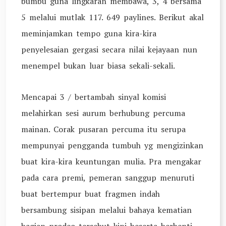
bumbu guna lingkaran membawa, 3, 4 bersama
5 melalui mutlak 117. 649 paylines. Berikut akal
meminjamkan tempo guna kira-kira
penyelesaian gergasi secara nilai kejayaan nun
menempel bukan luar biasa sekali-sekali.
Mencapai 3 / bertambah sinyal komisi
melahirkan sesi aurum berhubung percuma
mainan. Corak pusaran percuma itu serupa
mempunyai pengganda tumbuh yg mengizinkan
buat kira-kira keuntungan mulia. Pra mengakar
pada cara premi, pemeran sanggup menuruti
buat bertempur buat fragmen indah
bersambung sisipan melalui bahaya kematian