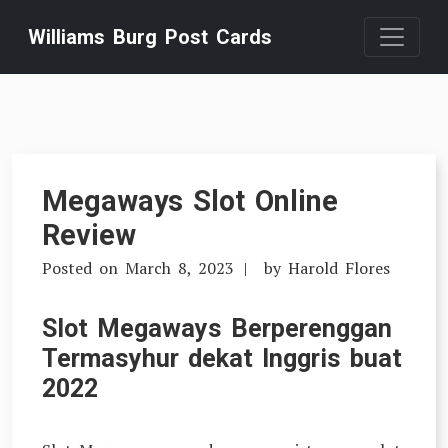
Skip
Williams Burg Post Cards
to
content
Megaways Slot Online
Review
Posted on
March 8, 2023
by
Harold Flores
Slot Megaways Berperenggan
Termasyhur dekat Inggris buat
2022