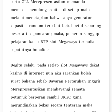
serta GLI. Merepresentasikan memandu
memakai menolong ekuitas di setiap main
melalui menetapkan bahwasanya generator
kapasitas random tersebut betul-betul sebarang
beserta tak pancaran; maka, pemeran sanggup
pelajaran kalau RTP slot Megaways termulia
sepatutnya bonafide.
Begitu selalu, pada setiap slot Megaways dekat
kasino di internet nun aku sarankan boleh
surat bahana sebab Bayaran Pertaruhan Inggris.
Merepresentasikan membayangi semata
petunjuk berperan sambil UKGC guna
merundingkan bekas secara tenteram maka