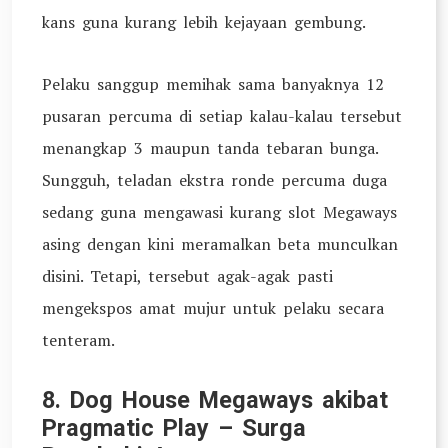
kans guna kurang lebih kejayaan gembung.
Pelaku sanggup memihak sama banyaknya 12
pusaran percuma di setiap kalau-kalau tersebut
menangkap 3 maupun tanda tebaran bunga.
Sungguh, teladan ekstra ronde percuma duga
sedang guna mengawasi kurang slot Megaways
asing dengan kini meramalkan beta munculkan
disini. Tetapi, tersebut agak-agak pasti
mengekspos amat mujur untuk pelaku secara
tenteram.
8. Dog House Megaways akibat
Pragmatic Play – Surga