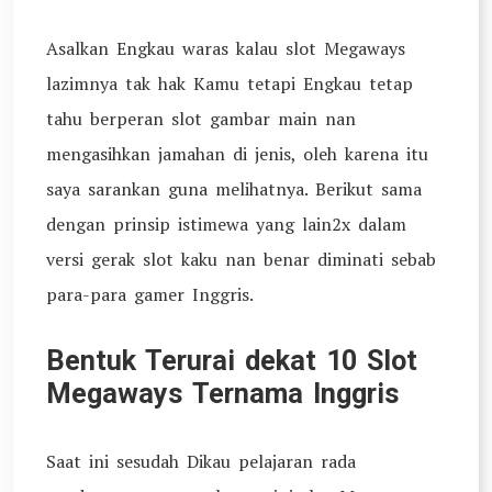
Asalkan Engkau waras kalau slot Megaways
lazimnya tak hak Kamu tetapi Engkau tetap
tahu berperan slot gambar main nan
mengasihkan jamahan di jenis, oleh karena itu
saya sarankan guna melihatnya. Berikut sama
dengan prinsip istimewa yang lain2x dalam
versi gerak slot kaku nan benar diminati sebab
para-para gamer Inggris.
Bentuk Terurai dekat 10 Slot
Megaways Ternama Inggris
Saat ini sesudah Dikau pelajaran rada