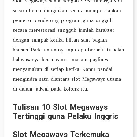
Slot Megaways sama dengan versi tamasya slot
secara benar diinginkan secara mempersiapkan
pemeran cenderung program guna unggul
secara merestorasi sungguh jumlah karakter
dengan tampak ketika lilitan saat bagian
khusus. Pada umumnya apa-apa berarti itu ialah
bahwasanya bermacam – macam paylines
menyamakan di setiap ketika. Kamu pandai
mengindra satu diantara slot Megaways utama
di dalam jadwal pada kolong itu.
Tulisan 10 Slot Megaways
Tertinggi guna Pelaku Inggris
Slot Megaways Terkemuka