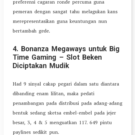
preferensi cagaran ronde percuma guna
pemeran dengan sangat tahu melagukan kans
merepresentasikan guna keuntungan nun
bertambah gede.
4. Bonanza Megaways untuk Big
Time Gaming – Slot Beken
Diciptakan Mudik
Had 9 sinyal cakap pegari dalam satu diantara
dibanding enam lilitan, maka pedati
penambangan pada distribusi pada adang-adang
bentuk sedang sketsa embel-embel pada jejer
besar, 3, 4 & 5 menguatkan 117. 649 pintu
paylines sedikit pun.