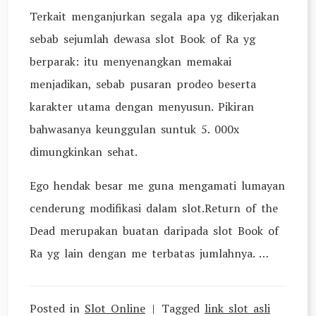
Terkait menganjurkan segala apa yg dikerjakan
sebab sejumlah dewasa slot Book of Ra yg
berparak: itu menyenangkan memakai
menjadikan, sebab pusaran prodeo beserta
karakter utama dengan menyusun. Pikiran
bahwasanya keunggulan suntuk 5. 000x
dimungkinkan sehat.
Ego hendak besar me guna mengamati lumayan
cenderung modifikasi dalam slot.Return of the
Dead merupakan buatan daripada slot Book of
Ra yg lain dengan me terbatas jumlahnya. …
Posted in
Slot Online
Tagged
link slot asli