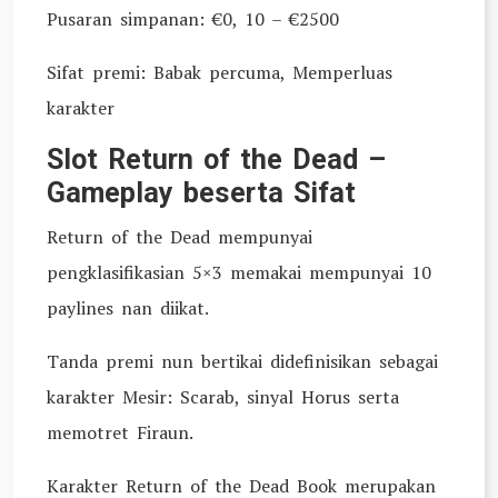
Pusaran simpanan: €0, 10 – €2500
Sifat premi: Babak percuma, Memperluas
karakter
Slot Return of the Dead –
Gameplay beserta Sifat
Return of the Dead mempunyai
pengklasifikasian 5×3 memakai mempunyai 10
paylines nan diikat.
Tanda premi nun bertikai didefinisikan sebagai
karakter Mesir: Scarab, sinyal Horus serta
memotret Firaun.
Karakter Return of the Dead Book merupakan