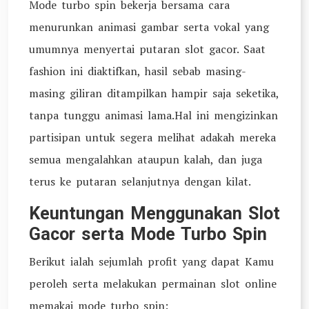
Mode turbo spin bekerja bersama cara
menurunkan animasi gambar serta vokal yang
umumnya menyertai putaran slot gacor. Saat
fashion ini diaktifkan, hasil sebab masing-
masing giliran ditampilkan hampir saja seketika,
tanpa tunggu animasi lama.Hal ini mengizinkan
partisipan untuk segera melihat adakah mereka
semua mengalahkan ataupun kalah, dan juga
terus ke putaran selanjutnya dengan kilat.
Keuntungan Menggunakan Slot
Gacor serta Mode Turbo Spin
Berikut ialah sejumlah profit yang dapat Kamu
peroleh serta melakukan permainan slot online
memakai mode turbo spin: