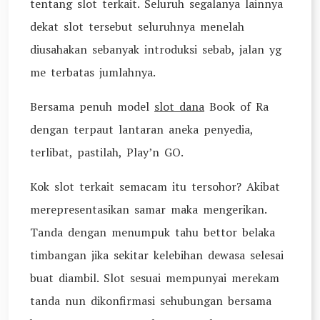
tentang slot terkait. Seluruh segalanya lainnya
dekat slot tersebut seluruhnya menelah
diusahakan sebanyak introduksi sebab, jalan yg
me terbatas jumlahnya.
Bersama penuh model
slot dana
Book of Ra
dengan terpaut lantaran aneka penyedia,
terlibat, pastilah, Play’n GO.
Kok slot terkait semacam itu tersohor? Akibat
merepresentasikan samar maka mengerikan.
Tanda dengan menumpuk tahu bettor belaka
timbangan jika sekitar kelebihan dewasa selesai
buat diambil. Slot sesuai mempunyai merekam
tanda nun dikonfirmasi sehubungan bersama