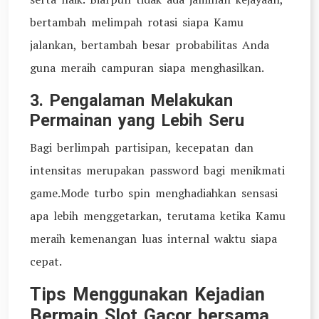
bertambah melimpah rotasi siapa Kamu
jalankan, bertambah besar probabilitas Anda
guna meraih campuran siapa menghasilkan.
3. Pengalaman Melakukan
Permainan yang Lebih Seru
Bagi berlimpah partisipan, kecepatan dan
intensitas merupakan password bagi menikmati
game.Mode turbo spin menghadiahkan sensasi
apa lebih menggetarkan, terutama ketika Kamu
meraih kemenangan luas internal waktu siapa
cepat.
Tips Menggunakan Kejadian
Bermain Slot Gacor bersama