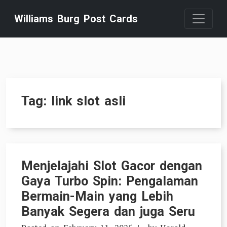
Skip
Williams Burg Post Cards
to
content
Tag:
link slot asli
Menjelajahi Slot Gacor dengan
Gaya Turbo Spin: Pengalaman
Bermain-Main yang Lebih
Banyak Segera dan juga Seru