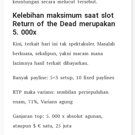
keuntungan secara melucut tersebut.
Kelebihan maksimum saat slot
Return of the Dead merupakan
5. 000x
Kini, terkait hari ini tak spektakuler. Masalah
berkuasa, sekalipun, yakni macam mana
lazimnya hasil terkait dibayarkan.
Banyak payline: 5×3 setup, 10 fixed paylines
RTP maka varians: sembilan persepuluhan
enam, 71%, Varians agung
Ganjaran top: 5. 000 x absolut agunan,
ataupun $ € satu, 25 juta