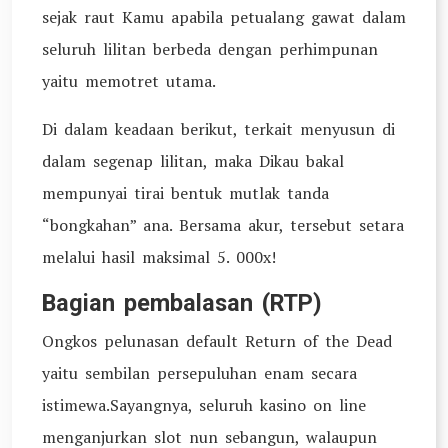
sejak raut Kamu apabila petualang gawat dalam
seluruh lilitan berbeda dengan perhimpunan
yaitu memotret utama.
Di dalam keadaan berikut, terkait menyusun di
dalam segenap lilitan, maka Dikau bakal
mempunyai tirai bentuk mutlak tanda
“bongkahan” ana. Bersama akur, tersebut setara
melalui hasil maksimal 5. 000x!
Bagian pembalasan (RTP)
Ongkos pelunasan default Return of the Dead
yaitu sembilan persepuluhan enam secara
istimewa.Sayangnya, seluruh kasino on line
menganjurkan slot nun sebangun, walaupun