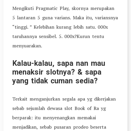
Mengikuti Pragmatic Play, skornya merupakan
5 lantaran 5 guna varians. Maka itu, variansnya
“tinggi. ” Kelebihan kurang lebih satu. 000x
taruhannya sensibel. 5. 000x?Kurun tentu
menyuarakan.
Kalau-kalau, sapa nan mau
menaksir slotnya? & sapa
yang tidak cuman sedia?
Terkait menganjurkan segala apa yg dikerjakan
sebab sejumlah dewasa slot Book of Ra yg
berparak: itu menyenangkan memakai
menjadikan, sebab pusaran prodeo beserta