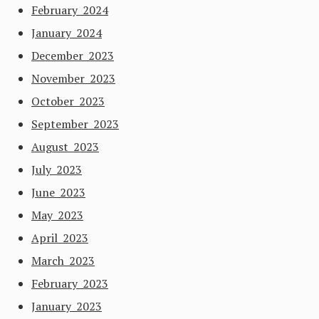
February 2024
January 2024
December 2023
November 2023
October 2023
September 2023
August 2023
July 2023
June 2023
May 2023
April 2023
March 2023
February 2023
January 2023