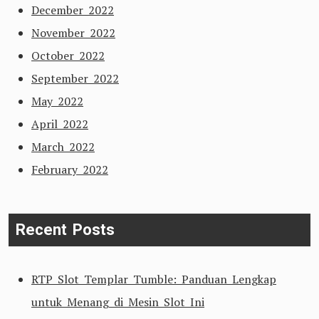
December 2022
November 2022
October 2022
September 2022
May 2022
April 2022
March 2022
February 2022
Recent Posts
RTP Slot Templar Tumble: Panduan Lengkap
untuk Menang di Mesin Slot Ini