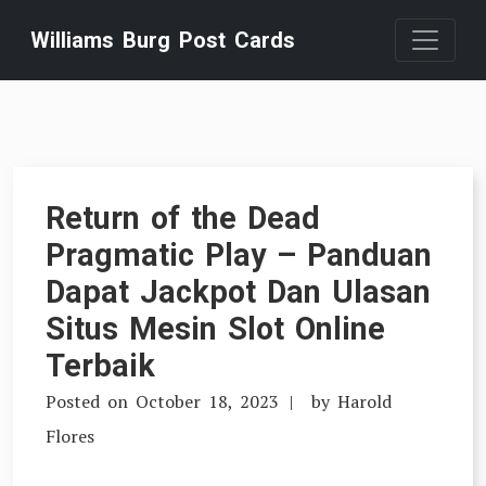
Skip
Williams Burg Post Cards
to
content
Return of the Dead
Pragmatic Play – Panduan
Dapat Jackpot Dan Ulasan
Situs Mesin Slot Online
Terbaik
Posted on
October 18, 2023
by
Harold
Flores