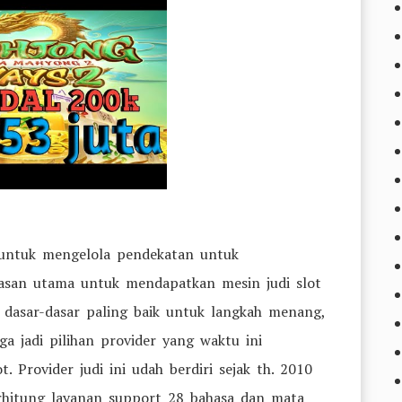
u untuk mengelola pendekatan untuk
dasan utama untuk mendapatkan mesin judi slot
a dasar-dasar paling baik untuk langkah menang,
uga jadi pilihan provider yang waktu ini
. Provider judi ini udah berdiri sejak th. 2010
rhitung layanan support 28 bahasa dan mata