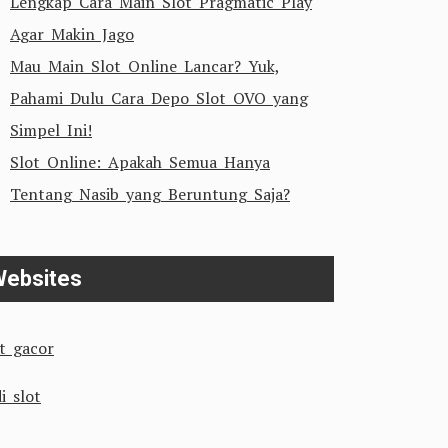
Lengkap Cara Main Slot Pragmatic Play
Agar Makin Jago
Mau Main Slot Online Lancar? Yuk,
Pahami Dulu Cara Depo Slot OVO yang
Simpel Ini!
Slot Online: Apakah Semua Hanya
Tentang Nasib yang Beruntung Saja?
ebsites
ot gacor
i slot