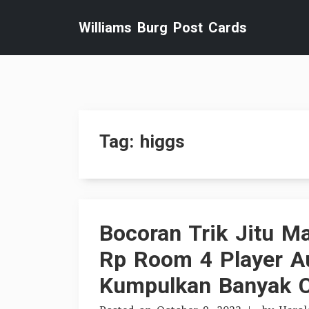
Skip
Williams Burg Post Cards
to
content
Tag:
higgs
Bocoran Trik Jitu M
Rp Room 4 Player Au
Kumpulkan Banyak 