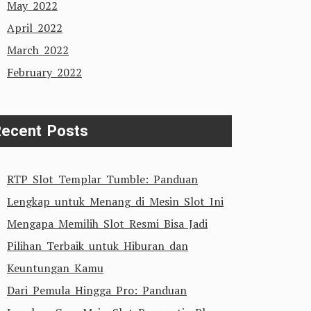
May 2022
April 2022
March 2022
February 2022
ecent Posts
RTP Slot Templar Tumble: Panduan
Lengkap untuk Menang di Mesin Slot Ini
Mengapa Memilih Slot Resmi Bisa Jadi
Pilihan Terbaik untuk Hiburan dan
Keuntungan Kamu
Dari Pemula Hingga Pro: Panduan