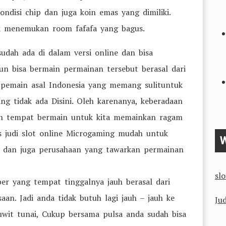
ndisi chip dan juga koin emas yang dimiliki.
uk menemukan room fafafa yang bagus.
udah ada di dalam versi online dan bisa
n bisa bermain permainan tersebut berasal dari
a pemain asal Indonesia yang memang sulituntuk
g tidak ada Disini. Oleh karenanya, keberadaan
ihan tempat bermain untuk kita memainkan ragam
us judi slot online Microgaming mudah untuk
W
 dan juga perusahaan yang tawarkan permainan
sl
ber yang tempat tinggalnya jauh berasal dari
an. Jadi anda tidak butuh lagi jauh – jauh ke
Jud
wit tunai, Cukup bersama pulsa anda sudah bisa