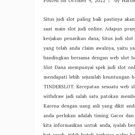
Posted on
October 9, 2022
by
Harol
Situs judi slot paling baik pastinya a
saat main slot judi online. Adapun pras
kerjakan penarikan dana, Situs judi s
yang telah anda claim awalnya, yaitu y
bandingkan bersama dengan web slot bo
Slot Dana mempunyai spek judi slot onli
mendapati lebih sejumlah keuntungan b
TINDERSLOT. Kecepatan sesuatu web sl
withdraw jadi salah satu patokan memb
Karena dengan uang asli yang dikit a
anda perlukan adalah timing Gacor dan 
kita informasikan untuk anda, iyalah be
bet receh, tidak butuh terbawa nafsu b