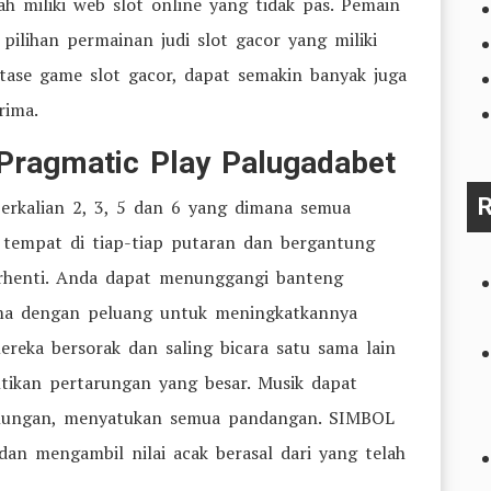
ah miliki web slot online yang tidak pas. Pemain
pilihan permainan judi slot gacor yang miliki
tase game slot gacor, dapat semakin banyak juga
rima.
 Pragmatic Play Palugadabet
R
 perkalian 2, 3, 5 dan 6 yang dimana semua
 tempat di tiap-tiap putaran dan bergantung
erhenti. Anda dapat menunggangi banteng
ama dengan peluang untuk meningkatkannya
reka bersorak dan saling bicara satu sama lain
ikan pertarungan yang besar. Musik dapat
ulungan, menyatukan semua pandangan. SIMBOL
n mengambil nilai acak berasal dari yang telah