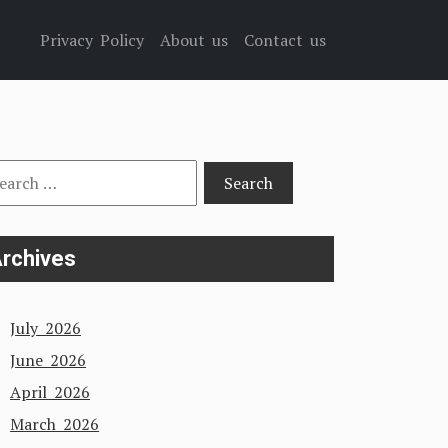
Privacy Policy
About us
Contact us
arch
:
rchives
July 2026
June 2026
April 2026
March 2026