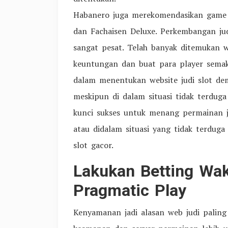
Habanero juga merekomendasikan game pa
dan Fachaisen Deluxe. Perkembangan jud
sangat pesat. Telah banyak ditemukan w
keuntungan dan buat para player semaki
dalam menentukan website judi slot de
meskipun di dalam situasi tidak terdug
kunci sukses untuk menang permainan j
atau didalam situasi yang tidak terdug
slot gacor.
Lakukan Betting Wak
Pragmatic Play
Kenyamanan jadi alasan web judi paling