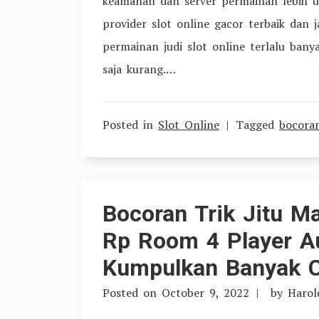
keamanan dan server permainan lebih 
provider slot online gacor terbaik dan 
permainan judi slot online terlalu bany
saja kurang.…
Posted in
Slot Online
Tagged
bocora
Bocoran Trik Jitu M
Rp Room 4 Player Au
Kumpulkan Banyak 
Posted on
October 9, 2022
by
Harol