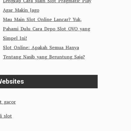
Lengkap Cara Main Slot Pragmatic Play
Agar Makin Jago
Mau Main Slot Online Lancar? Yuk,
Pahami Dulu Cara Depo Slot OVO yang
Simpel Ini!
Slot Online: Apakah Semua Hanya
Tentang Nasib yang Beruntung Saja?
ebsites
ot gacor
i slot