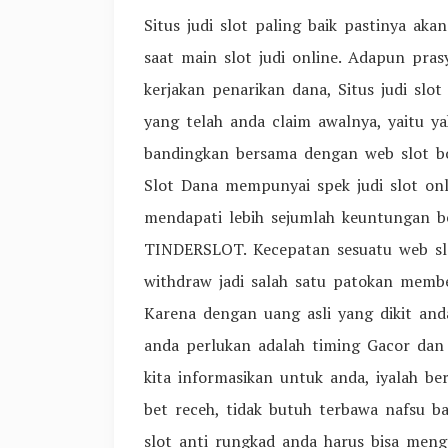
Situs judi slot paling baik pastinya a
saat main slot judi online. Adapun pras
kerjakan penarikan dana, Situs judi s
yang telah anda claim awalnya, yaitu y
bandingkan bersama dengan web slot bo
Slot Dana mempunyai spek judi slot onli
mendapati lebih sejumlah keuntungan b
TINDERSLOT. Kecepatan sesuatu web sl
withdraw jadi salah satu patokan memb
Karena dengan uang asli yang dikit a
anda perlukan adalah timing Gacor dan 
kita informasikan untuk anda, iyalah be
bet receh, tidak butuh terbawa nafsu b
slot anti rungkad anda harus bisa meng