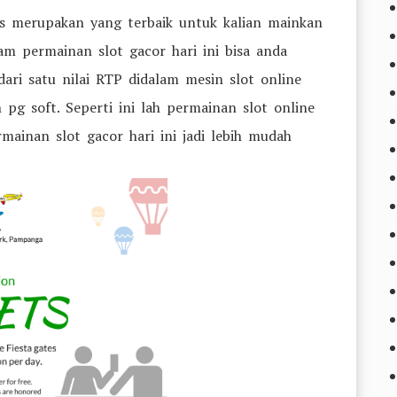
as merupakan yang terbaik untuk kalian mainkan
lam permainan slot gacor hari ini bisa anda
ari satu nilai RTP didalam mesin slot online
pg soft. Seperti ini lah permainan slot online
inan slot gacor hari ini jadi lebih mudah