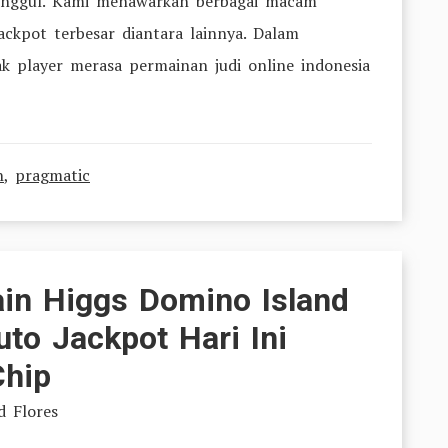
unggul. Kami menawarkan berbagai macam
jackpot terbesar diantara lainnya. Dalam
ak player merasa permainan judi online indonesia
n
,
pragmatic
ain Higgs Domino Island
to Jackpot Hari Ini
Chip
d Flores