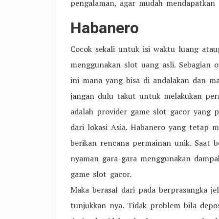
pengalaman, agar mudah mendapatkan 
Habanero
Cocok sekali untuk isi waktu luang at
menggunakan slot uang asli. Sebagian o
ini mana yang bisa di andalakan dan man
jangan dulu takut untuk melakukan perm
adalah provider game slot gacor yang p
dari lokasi Asia. Habanero yang tetap m
berikan rencana permainan unik. Saat b
nyaman gara-gara menggunakan dampak 
game slot gacor.
Maka berasal dari pada berprasangka je
tunjukkan nya. Tidak problem bila depos