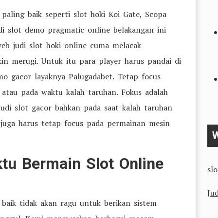
ling baik seperti slot hoki Koi Gate, Scopa
i slot demo pragmatic online belakangan ini
eb judi slot hoki online cuma melacak
n merugi. Untuk itu para player harus pandai di
mo gacor layaknya Palugadabet. Tetap focus
a atau pada waktu kalah taruhan. Fokus adalah
udi slot gacor bahkan pada saat kalah taruhan
a juga harus tetap focus pada permainan mesin
W
tu Bermain Slot Online
sl
Jud
 baik tidak akan ragu untuk berikan sistem