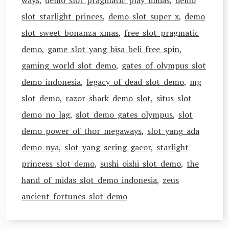
ways
,
demo slot pragmatic play midas
,
demo
slot starlight princes
,
demo slot super x
,
demo
slot sweet bonanza xmas
,
free slot pragmatic
demo
,
game slot yang bisa beli free spin
,
gaming world slot demo
,
gates of olympus slot
demo indonesia
,
legacy of dead slot demo
,
mg
slot demo
,
razor shark demo slot
,
situs slot
demo no lag
,
slot demo gates olympus
,
slot
demo power of thor megaways
,
slot yang ada
demo nya
,
slot yang sering gacor
,
starlight
princess slot demo
,
sushi oishi slot demo
,
the
hand of midas slot demo indonesia
,
zeus
ancient fortunes slot demo