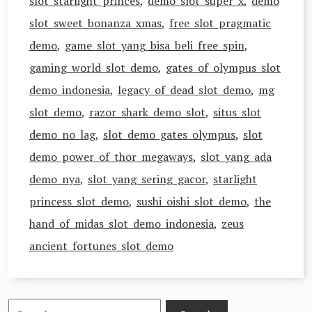
slot starlight princes
,
demo slot super x
,
demo
slot sweet bonanza xmas
,
free slot pragmatic
demo
,
game slot yang bisa beli free spin
,
gaming world slot demo
,
gates of olympus slot
demo indonesia
,
legacy of dead slot demo
,
mg
slot demo
,
razor shark demo slot
,
situs slot
demo no lag
,
slot demo gates olympus
,
slot
demo power of thor megaways
,
slot yang ada
demo nya
,
slot yang sering gacor
,
starlight
princess slot demo
,
sushi oishi slot demo
,
the
hand of midas slot demo indonesia
,
zeus
ancient fortunes slot demo
Search