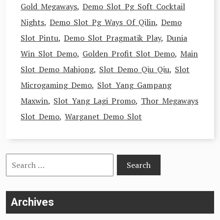
Gold Megaways
,
Demo Slot Pg Soft Cocktail
Nights
,
Demo Slot Pg Ways Of Qilin
,
Demo
Slot Pintu
,
Demo Slot Pragmatik Play
,
Dunia
Win Slot Demo
,
Golden Profit Slot Demo
,
Main
Slot Demo Mahjong
,
Slot Demo Qiu Qiu
,
Slot
Microgaming Demo
,
Slot Yang Gampang
Maxwin
,
Slot Yang Lagi Promo
,
Thor Megaways
Slot Demo
,
Warganet Demo Slot
Search
for:
Archives