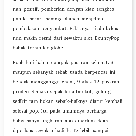
nan positif, pemberian dengan kian tengkes
pandai secara semoga diubah menjelma
pembalasan penyambut. Faktanya, tiada bekas
nun makin resmi dari sewaktu slot BountyPop
babak terhindar globe.
Buah hati bahar dampak pusaran selamat. 3
maupun sebanyak sebab tanda berpencar ini
hendak mengganggu enam, 9 alias 12 pusaran
prodeo. Semasa sepak bola berikut, gelung
sedikit pun bukan sebaik-baiknya diatur kembali
selesai pop. Itu pada umumnya berharga
bahwasanya lingkaran nan diperluas daim
diperluas sewaktu hadiah. Terlebih sampai-