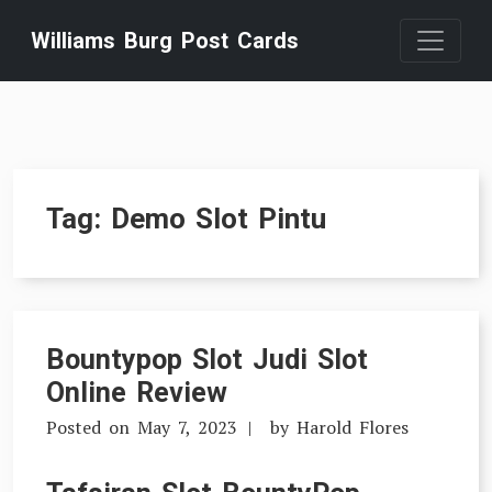
Skip
Williams Burg Post Cards
to
content
Tag:
Demo Slot Pintu
Bountypop Slot Judi Slot
Online Review
Posted on
May 7, 2023
by
Harold Flores