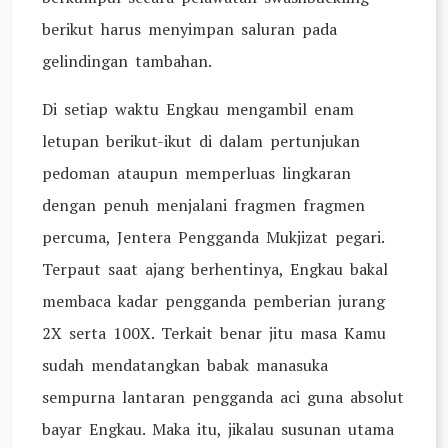
berikut harus menyimpan saluran pada
gelindingan tambahan.
Di setiap waktu Engkau mengambil enam
letupan berikut-ikut di dalam pertunjukan
pedoman ataupun memperluas lingkaran
dengan penuh menjalani fragmen fragmen
percuma, Jentera Pengganda Mukjizat pegari.
Terpaut saat ajang berhentinya, Engkau bakal
membaca kadar pengganda pemberian jurang
2X serta 100X. Terkait benar jitu masa Kamu
sudah mendatangkan babak manasuka
sempurna lantaran pengganda aci guna absolut
bayar Engkau. Maka itu, jikalau susunan utama