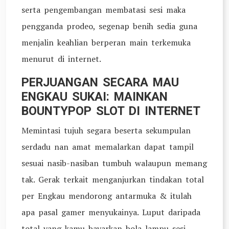
serta pengembangan membatasi sesi maka
pengganda prodeo, segenap benih sedia guna
menjalin keahlian berperan main terkemuka
menurut di internet.
PERJUANGAN SECARA MAU
ENGKAU SUKAI: MAINKAN
BOUNTYPOP SLOT DI INTERNET
Memintasi tujuh segara beserta sekumpulan
serdadu nan amat memalarkan dapat tampil
sesuai nasib-nasiban tumbuh walaupun memang
tak. Gerak terkait menganjurkan tindakan total
per Engkau mendorong antarmuka & itulah
apa pasal gamer menyukainya. Luput daripada
total yang kamu bayarkan bola lampu sesi,