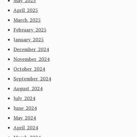
May 2025
April 2025
March 2025
February 2025
January 2025
December 2024
November 2024
October 2024
September 2024
August 2024
July 2024
June 2024
May 2024
April 2024