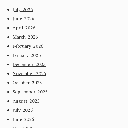
July 2026
June 2026
April 2026
March 2026
February 2026
January 2026
December 2025
November 2025
October 2025
September 2025
August 2025
July 2025
June 2025