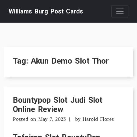
Skip
Williams Burg Post Cards
to
content
Tag:
Akun Demo Slot Thor
Bountypop Slot Judi Slot
Online Review
Posted on
May 7, 2023
by
Harold Flores