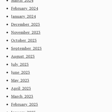
March 2024
February 2024
January 2024
December 2023
November 2023
October 2023
September 2023
August 2023
July 2023
June 2023
May 2023
April 2023
March 2023
February 2023