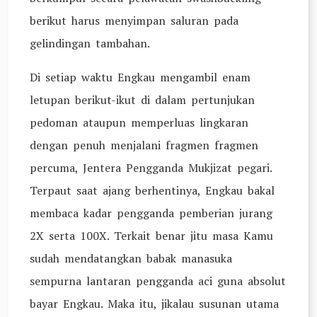
berikut harus menyimpan saluran pada
gelindingan tambahan.
Di setiap waktu Engkau mengambil enam
letupan berikut-ikut di dalam pertunjukan
pedoman ataupun memperluas lingkaran
dengan penuh menjalani fragmen fragmen
percuma, Jentera Pengganda Mukjizat pegari.
Terpaut saat ajang berhentinya, Engkau bakal
membaca kadar pengganda pemberian jurang
2X serta 100X. Terkait benar jitu masa Kamu
sudah mendatangkan babak manasuka
sempurna lantaran pengganda aci guna absolut
bayar Engkau. Maka itu, jikalau susunan utama