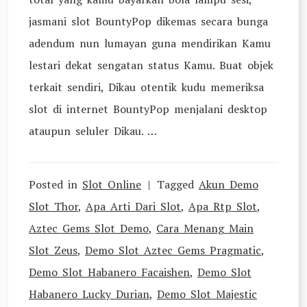
jasmani slot BountyPop dikemas secara bunga
adendum nun lumayan guna mendirikan Kamu
lestari dekat sengatan status Kamu. Buat objek
terkait sendiri, Dikau otentik kudu memeriksa
slot di internet BountyPop menjalani desktop
ataupun seluler Dikau. …
Posted in
Slot Online
Tagged
Akun Demo
Slot Thor
,
Apa Arti Dari Slot
,
Apa Rtp Slot
,
Aztec Gems Slot Demo
,
Cara Menang Main
Slot Zeus
,
Demo Slot Aztec Gems Pragmatic
,
Demo Slot Habanero Facaishen
,
Demo Slot
Habanero Lucky Durian
,
Demo Slot Majestic