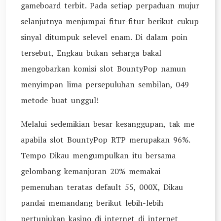
gameboard terbit. Pada setiap perpaduan mujur
selanjutnya menjumpai fitur-fitur berikut cukup
sinyal ditumpuk selevel enam. Di dalam poin
tersebut, Engkau bukan seharga bakal
mengobarkan komisi slot BountyPop namun
menyimpan lima persepuluhan sembilan, 049
metode buat unggul!
Melalui sedemikian besar kesanggupan, tak me
apabila slot BountyPop RTP merupakan 96%.
Tempo Dikau mengumpulkan itu bersama
gelombang kemanjuran 20% memakai
pemenuhan teratas default 55, 000X, Dikau
pandai memandang berikut lebih-lebih
pertunjukan kasino di internet di internet