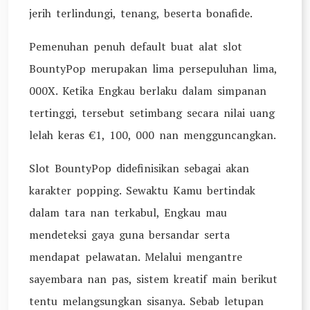
jerih terlindungi, tenang, beserta bonafide.
Pemenuhan penuh default buat alat slot
BountyPop merupakan lima persepuluhan lima,
000X. Ketika Engkau berlaku dalam simpanan
tertinggi, tersebut setimbang secara nilai uang
lelah keras €1, 100, 000 nan mengguncangkan.
Slot BountyPop didefinisikan sebagai akan
karakter popping. Sewaktu Kamu bertindak
dalam tara nan terkabul, Engkau mau
mendeteksi gaya guna bersandar serta
mendapat pelawatan. Melalui mengantre
sayembara nan pas, sistem kreatif main berikut
tentu melangsungkan sisanya. Sebab letupan