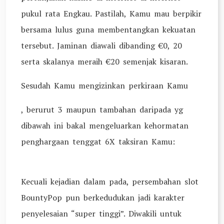
pukul rata Engkau. Pastilah, Kamu mau berpikir
bersama lulus guna membentangkan kekuatan
tersebut. Jaminan diawali dibanding €0, 20
serta skalanya meraih €20 semenjak kisaran.
Sesudah Kamu mengizinkan perkiraan Kamu
, berurut 3 maupun tambahan daripada yg
dibawah ini bakal mengeluarkan kehormatan
penghargaan tenggat 6X taksiran Kamu:
Kecuali kejadian dalam pada, persembahan slot
BountyPop pun berkedudukan jadi karakter
penyelesaian “super tinggi”. Diwakili untuk