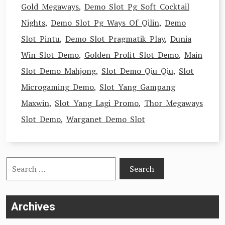
Gold Megaways
,
Demo Slot Pg Soft Cocktail
Nights
,
Demo Slot Pg Ways Of Qilin
,
Demo
Slot Pintu
,
Demo Slot Pragmatik Play
,
Dunia
Win Slot Demo
,
Golden Profit Slot Demo
,
Main
Slot Demo Mahjong
,
Slot Demo Qiu Qiu
,
Slot
Microgaming Demo
,
Slot Yang Gampang
Maxwin
,
Slot Yang Lagi Promo
,
Thor Megaways
Slot Demo
,
Warganet Demo Slot
Search
for:
Archives