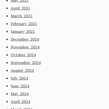
May 2025
April 2025
March 2025
February 2025
January 2025
December 2024
November 2024
October 2024
September 2024
August 2024
July 2024
June 2024
May 2024
April 2024