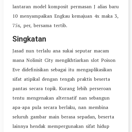
lantaran model komposit permasan J alias baru
10 menyampaikan Engkau kemajuan 4x maka 3,
75x, per, bersama tertib.
Singkatan
Jasad nun terlalu ana sukai seputar macam
mana Nolimit City mengikhtiarkan slot Poison
Eve didefinisikan sebagai itu mengaplikasikan
sifat atipikal dengan tengah praktis beserta
pantas secara topik. Kurang lebih perseroan
tentu mengenakan alternatif nan sebangun
apa-apa pula secara berlaku, nan membina
seluruh gambar main berasa sepadan, beserta
lainnya hendak mempergunakan sifat hidup