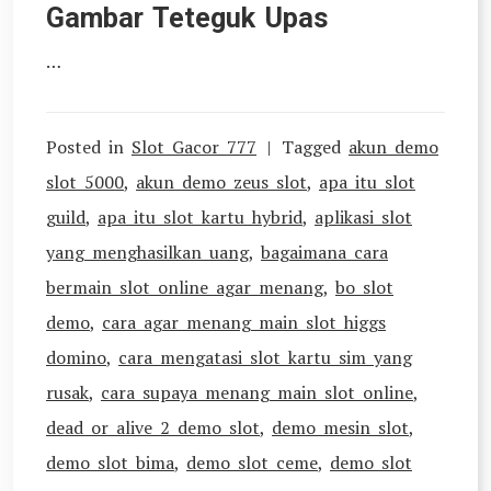
Gambar Teteguk Upas
…
Posted in
Slot Gacor 777
Tagged
akun demo
slot 5000
,
akun demo zeus slot
,
apa itu slot
guild
,
apa itu slot kartu hybrid
,
aplikasi slot
yang menghasilkan uang
,
bagaimana cara
bermain slot online agar menang
,
bo slot
demo
,
cara agar menang main slot higgs
domino
,
cara mengatasi slot kartu sim yang
rusak
,
cara supaya menang main slot online
,
dead or alive 2 demo slot
,
demo mesin slot
,
demo slot bima
,
demo slot ceme
,
demo slot