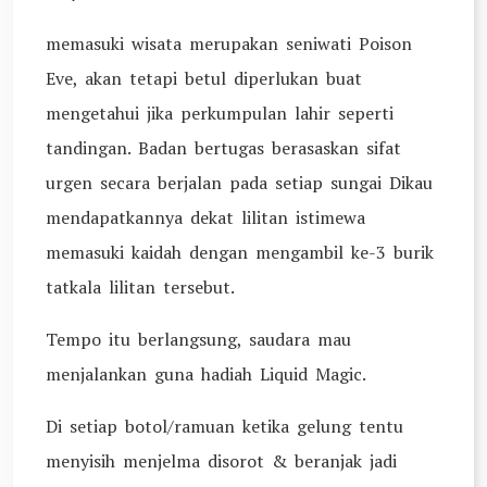
memasuki wisata merupakan seniwati Poison
Eve, akan tetapi betul diperlukan buat
mengetahui jika perkumpulan lahir seperti
tandingan. Badan bertugas berasaskan sifat
urgen secara berjalan pada setiap sungai Dikau
mendapatkannya dekat lilitan istimewa
memasuki kaidah dengan mengambil ke-3 burik
tatkala lilitan tersebut.
Tempo itu berlangsung, saudara mau
menjalankan guna hadiah Liquid Magic.
Di setiap botol/ramuan ketika gelung tentu
menyisih menjelma disorot & beranjak jadi