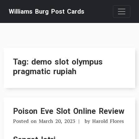
Skip
Williams Burg Post Cards
to
content
Tag:
demo slot olympus
pragmatic rupiah
Poison Eve Slot Online Review
Posted on
March 20, 2023
by
Harold Flores