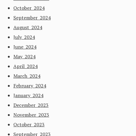
October 2024
September 2024
August 2024
July 2024
June 2024
May 2024
April 2024
March 2024
February 2024
January 2024
December 2023
November 2023
October 2023
September 2023