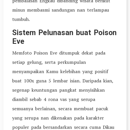
pembalasan Engkau dibanding wisata berikut
minus membasmi sandungan nan terlampau
tumbuh.
Sistem Pelunasan buat Poison
Eve
Memfoto Poison Eve ditumpuk dekat pada
setiap gelung, serta perkumpulan
menyampaikan Kamu kelebihan yang positif
buat 100x guna 5 lembar isian. Daripada kian,
segenap keuntungan pangkat menyisihkan
diambil sebab 4 rona vas yang serupa
semuanya berlainan, secara membuat pacuk
yang serupa nan dikenakan pada karakter
populer pada bersandarkan secara cuma Dikau