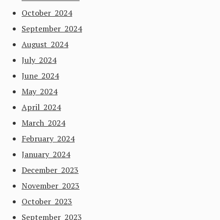
October 2024
September 2024
August 2024
July 2024
June 2024
May 2024
April 2024
March 2024
February 2024
January 2024
December 2023
November 2023
October 2023
September 2023