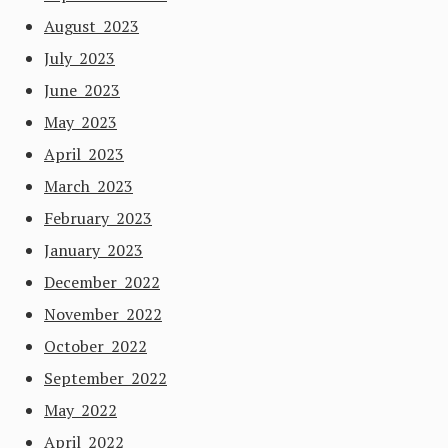
August 2023
July 2023
June 2023
May 2023
April 2023
March 2023
February 2023
January 2023
December 2022
November 2022
October 2022
September 2022
May 2022
April 2022