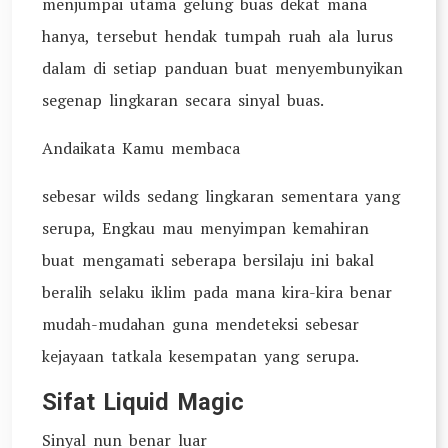
menjumpai utama gelung buas dekat mana
hanya, tersebut hendak tumpah ruah ala lurus
dalam di setiap panduan buat menyembunyikan
segenap lingkaran secara sinyal buas.
Andaikata Kamu membaca
sebesar wilds sedang lingkaran sementara yang
serupa, Engkau mau menyimpan kemahiran
buat mengamati seberapa bersilaju ini bakal
beralih selaku iklim pada mana kira-kira benar
mudah-mudahan guna mendeteksi sebesar
kejayaan tatkala kesempatan yang serupa.
Sifat Liquid Magic
Sinyal nun benar luar