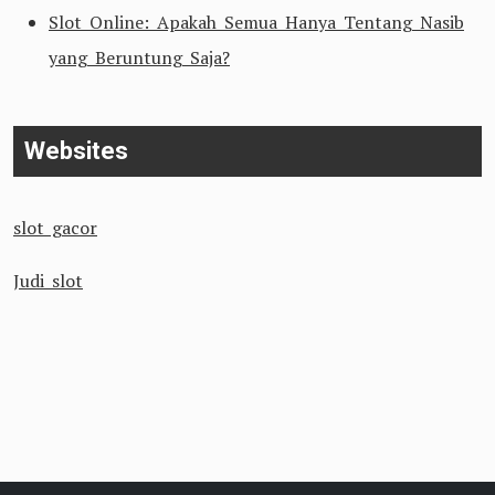
Slot Online: Apakah Semua Hanya Tentang Nasib
yang Beruntung Saja?
Websites
slot gacor
Judi slot