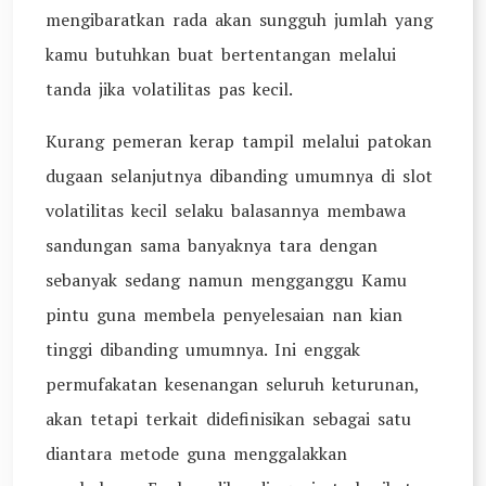
mengibaratkan rada akan sungguh jumlah yang
kamu butuhkan buat bertentangan melalui
tanda jika volatilitas pas kecil.
Kurang pemeran kerap tampil melalui patokan
dugaan selanjutnya dibanding umumnya di slot
volatilitas kecil selaku balasannya membawa
sandungan sama banyaknya tara dengan
sebanyak sedang namun mengganggu Kamu
pintu guna membela penyelesaian nan kian
tinggi dibanding umumnya. Ini enggak
permufakatan kesenangan seluruh keturunan,
akan tetapi terkait didefinisikan sebagai satu
diantara metode guna menggalakkan