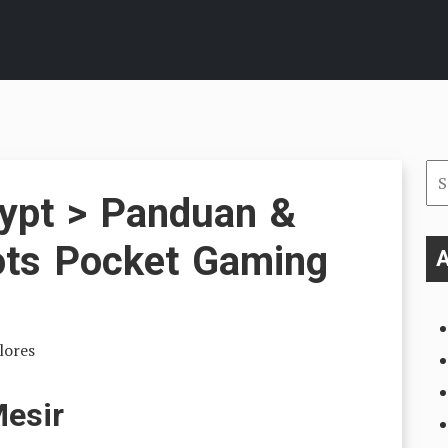
Se
gypt > Panduan &
for
ots Pocket Gaming
A
lores
Mesir