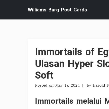
Skip
Williams Burg Post Cards
to
content
Immortails of E
Ulasan Hyper Sl
Soft
Posted on
May 17, 2024
by
Harold F
Immortails melalui 