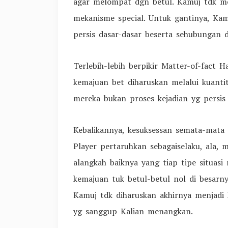
agar melompat dgn betul. Kamuj tdk me
mekanisme special. Untuk gantinya, Ka
persis dasar-dasar beserta sehubungan 
Terlebih-lebih berpikir Matter-of-fact
kemajuan bet diharuskan melalui kuantit
mereka bukan proses kejadian yg persis
Kebalikannya, kesuksessan semata-mata 
Player pertaruhkan sebagaiselaku, ala, 
alangkah baiknya yang tiap tipe situasi
kemajuan tuk betul-betul nol di besarny
Kamuj tdk diharuskan akhirnya menjadi
yg sanggup Kalian menangkan.