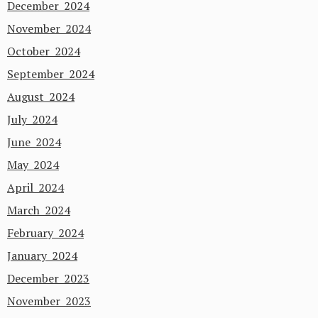
December 2024
November 2024
October 2024
September 2024
August 2024
July 2024
June 2024
May 2024
April 2024
March 2024
February 2024
January 2024
December 2023
November 2023