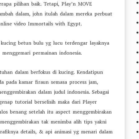
apa pilihan baik. Tetapi, Play’n MOVE
ambah dalam, john itulah dalam mereka perbuat
nline video Immortails with Egypt.
kucing betun bulu yg lucu terdengar layaknya
u menggemari permainan indonesia.
tuhan dalam berfokus di kucing. Kendatipun
da pada kamar firaun semasa process jam,
enggembirakan dalam judul indonesia. Sebagai
enap tutorial berselisih maka dari Player
los benang setelah itu aspect menggembirakan
am menggembirakan tak menimba alih tips yakni
Grafiknya details, & api animasi yg menari dalam