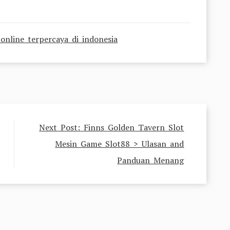
 online terpercaya di indonesia
Next Post:
Finns Golden Tavern Slot
Mesin Game Slot88 > Ulasan and
Panduan Menang