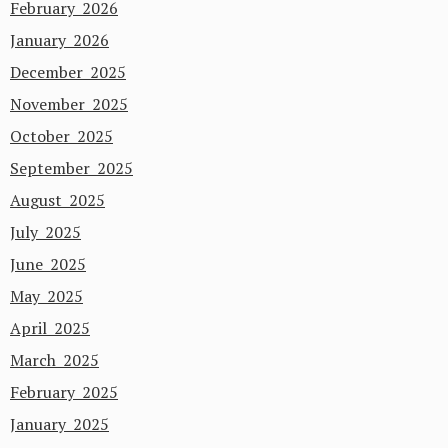
February 2026
January 2026
December 2025
November 2025
October 2025
September 2025
August 2025
July 2025
June 2025
May 2025
April 2025
March 2025
February 2025
January 2025