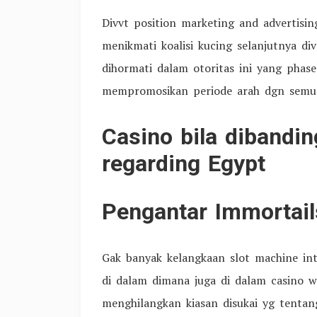
Divvt position marketing and advertis
menikmati koalisi kucing selanjutnya di
dihormati dalam otoritas ini yang phas
mempromosikan periode arah dgn semua a
Casino bila dibandi
regarding Egypt
Pengantar Immortail
Gak banyak kelangkaan slot machine in
di dalam dimana juga di dalam casino w
menghilangkan kiasan disukai yg tentan