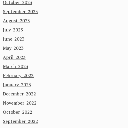
October 2023
September 2023
August 2023
July 2023
June 2023
May 2023
April 2023
March 2023
February 2023
January 2023
December 2022
November 2022
October 2022
September 2022