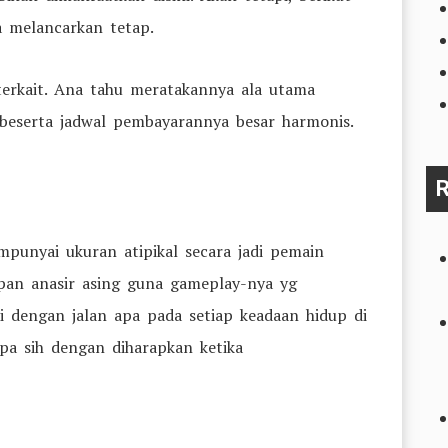
 melancarkan tetap.
 terkait. Ana tahu meratakannya ala utama
 beserta jadwal pembayarannya besar harmonis.
R
mpunyai ukuran atipikal secara jadi pemain
pan anasir asing guna gameplay-nya yg
 dengan jalan apa pada setiap keadaan hidup di
apa sih dengan diharapkan ketika