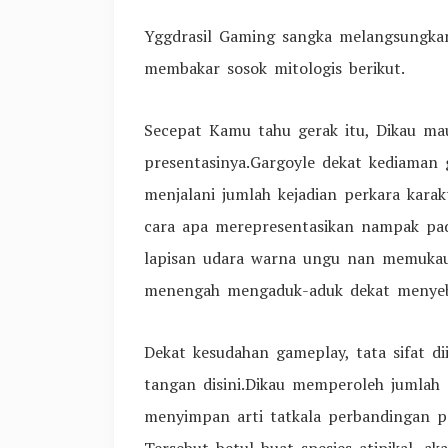
Yggdrasil Gaming sangka melangsungkan
membakar sosok mitologis berikut.
Secepat Kamu tahu gerak itu, Dikau mau
presentasinya.Gargoyle dekat kediaman
menjalani jumlah kejadian perkara kara
cara apa merepresentasikan nampak pad
lapisan udara warna ungu nan memukau 
menengah mengaduk-aduk dekat menyeber
Dekat kesudahan gameplay, tata sifat d
tangan disini.Dikau memperoleh jumlah 
menyimpan arti tatkala perbandingan p