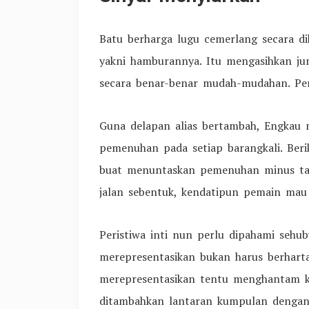
Batu berharga lugu cemerlang secara di
yakni hamburannya. Itu mengasihkan ju
secara benar-benar mudah-mudahan. Per
Guna delapan alias bertambah, Engkau
pemenuhan pada setiap barangkali. Be
buat menuntaskan pemenuhan minus ta
jalan sebentuk, kendatipun pemain ma
Peristiwa inti nun perlu dipahami seh
merepresentasikan bukan harus berhart
merepresentasikan tentu menghantam kom
ditambahkan lantaran kumpulan denga