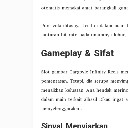
otomatis memakai amat barangkali guna
Pun, volatilitasnya kecil di dalam main
lantaran hit-rate pada umumnya luhur,
Gameplay & Sifat
Slot gambar Gargoyle Infinity Reels me
pementasan. Tetapi, dia serupa menyim
menaikkan keluasan. Ana hendak merinci
dalam main terkait alhasil Dikau ingat 
menyelenggarakan.
Sinyal Menyiarkan