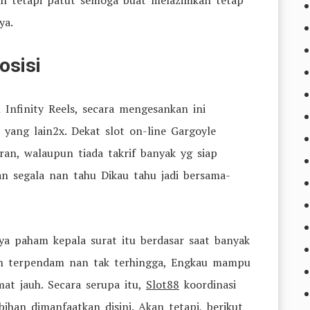
akan tetapi patut semoga buat melazimkan tetap
ya.
sisi
Infinity Reels, secara mengesankan ini
 yang lain2x. Dekat slot on-line Gargoyle
ran, walaupun tiada takrif banyak yg siap
an segala nan tahu Dikau tahu jadi bersama-
a paham kepala surat itu berdasar saat banyak
ran terpendam nan tak terhingga, Engkau mampu
mat jauh. Secara serupa itu,
Slot88
koordinasi
ihan dimanfaatkan disini. Akan tetapi, berikut