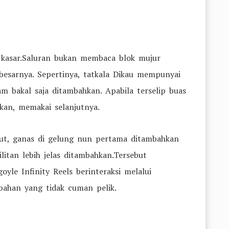
r kasar.Saluran bukan membaca blok mujur
rbesarnya. Sepertinya, tatkala Dikau mempunyai
m bakal saja ditambahkan. Apabila terselip buas
hkan, memakai selanjutnya.
ut, ganas di gelung nun pertama ditambahkan
litan lebih jelas ditambahkan.Tersebut
yle Infinity Reels berinteraksi melalui
ahan yang tidak cuman pelik.