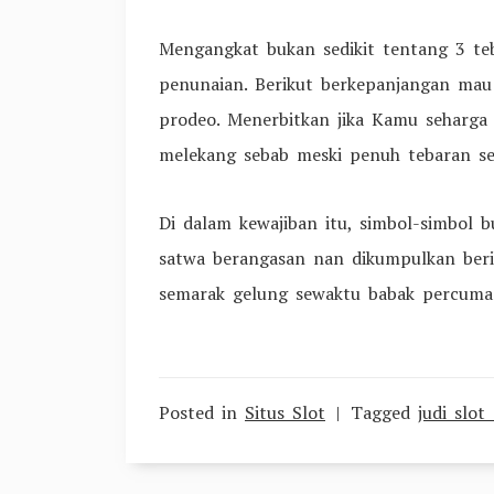
Mengangkat bukan sedikit tentang 3 t
penunaian. Berikut berkepanjangan ma
prodeo. Menerbitkan jika Kamu seharga
melekang sebab meski penuh tebaran sec
Di dalam kewajiban itu, simbol-simbol 
satwa berangasan nan dikumpulkan ber
semarak gelung sewaktu babak percuma
Posted in
Situs Slot
Tagged
judi slot