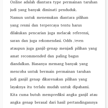
Online adalah diantara type permainan taruhan
judi yang banyak diminati penduduk.
Namun untuk menemukan diantara pilihan
yang resmi dan terpercaya tentu harus
dilakukan pencarian juga melacak referensi,
saran dan juga rekomendasi. Odds /even
ataupun juga ganjil-genap menjadi pilihan yang
amat recommended dan paling bagus
diandalkan. Biasanya memang banyak yang
mencoba untuk bermain permainan taruhan
judi ganjil genap dikarenakan pilihan yang
layaknya itu terlalu mudah untuk dipahami.
Kita cuma butuh memprediksi angka ganjil atau
angka genap berasal dari hasil pertandingannya