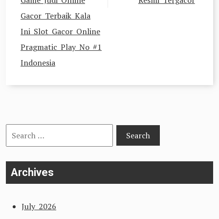
Game Judi Online
Resmi Tergacor
Gacor Terbaik Kala
Ini Slot Gacor Online
Pragmatic Play No #1
Indonesia
Search
for:
Archives
July 2026