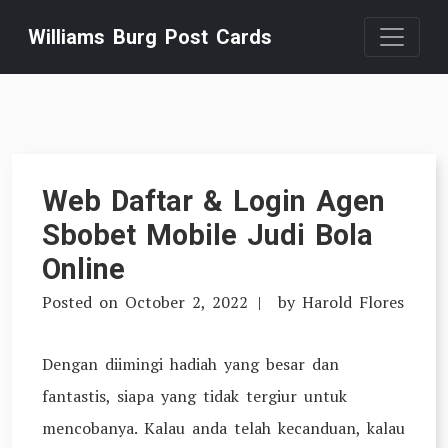
Skip
Williams Burg Post Cards
to
content
Web Daftar & Login Agen
Sbobet Mobile Judi Bola
Online
Posted on
October 2, 2022
by
Harold Flores
Dengan diimingi hadiah yang besar dan
fantastis, siapa yang tidak tergiur untuk
mencobanya. Kalau anda telah kecanduan, kalau