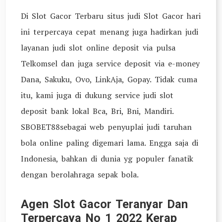
Di Slot Gacor Terbaru situs judi Slot Gacor hari
ini terpercaya cepat menang juga hadirkan judi
layanan judi slot online deposit via pulsa
Telkomsel dan juga service deposit via e-money
Dana, Sakuku, Ovo, LinkAja, Gopay. Tidak cuma
itu, kami juga di dukung service judi slot
deposit bank lokal Bca, Bri, Bni, Mandiri.
SBOBET88sebagai web penyuplai judi taruhan
bola online paling digemari lama. Engga saja di
Indonesia, bahkan di dunia yg populer fanatik
dengan berolahraga sepak bola.
Agen Slot Gacor Teranyar Dan
Terpercaya No 1 2022 Kerap