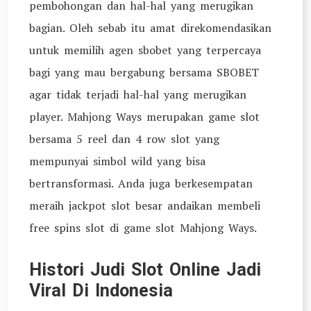
pembohongan dan hal-hal yang merugikan
bagian. Oleh sebab itu amat direkomendasikan
untuk memilih agen sbobet yang terpercaya
bagi yang mau bergabung bersama SBOBET
agar tidak terjadi hal-hal yang merugikan
player. Mahjong Ways merupakan game slot
bersama 5 reel dan 4 row slot yang
mempunyai simbol wild yang bisa
bertransformasi. Anda juga berkesempatan
meraih jackpot slot besar andaikan membeli
free spins slot di game slot Mahjong Ways.
Histori Judi Slot Online Jadi
Viral Di Indonesia