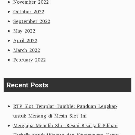
November 2022
October 2022
September 2022
May 2022
April 2022
March 2022
February 2022
Recent Posts
RTP Slot Templar Tumble: Panduan Lengkap
untuk Menang di Mesin Slot Ini
Mengapa Memilih Slot Resmi Bisa Jadi Pilihan