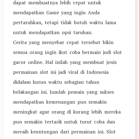
dapat membuatnya lebih cepat untuk
mendapatkan Game yang ingin Anda
pertaruhkan, tetapi tidak butuh waktu lama
untuk mendapatkan opsi taruhan.
Cerita yang menyebar cepat tersebut bikin
semua orang ingin ikut coba bermain judi slot
gacor online. Hal inilah yang membuat jenis
permainan slot ini jadi viral di Indonesia
didalam kurun waktu sebagian tahun
belakangan ini. Jumlah pemain yang sukses
mendapatkan kemenangan pun semakin
meningkat agar orang di kurang lebih mereka
pun semakin tertarik untuk turut coba dan
meraih keuntungan dari permainan ini. Slot