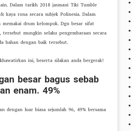
lain. Dalam tarikh 2018 jasmani Tiki Tumble
& kaya rona secara subjek Polinesia. Dalam
as memakai drum kelompok. Dgn besar sifat
, tersebut mungkin selaku pengembaraan secara
a bahan dengan baik tersebut.
hawatirkan ini, beserta silakan anda bergerak!
ngan besar bagus sebab
han enam. 49%
n dengan luar biasa sejumlah 96, 49% bersama