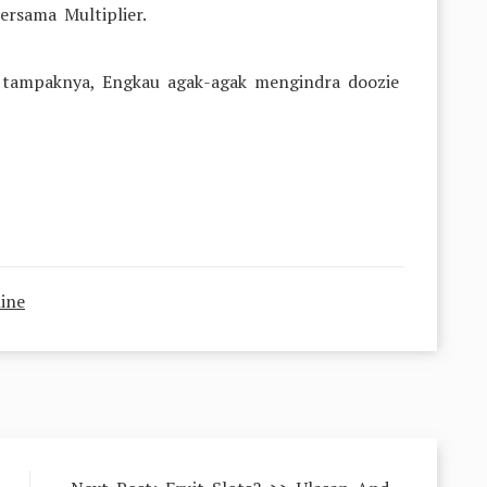
ersama Multiplier.
 tampaknya, Engkau agak-agak mengindra doozie
line