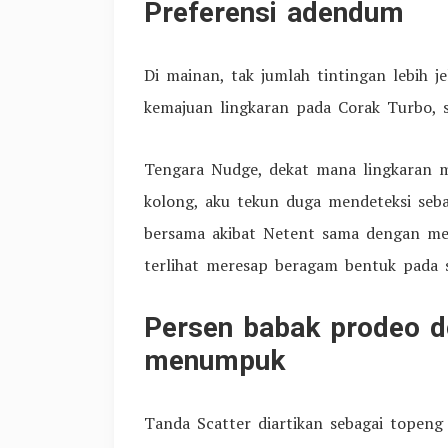
Preferensi adendum
Di mainan, tak jumlah tintingan lebih 
kemajuan lingkaran pada Corak Turbo, s
Tengara Nudge, dekat mana lingkaran 
kolong, aku tekun duga mendeteksi seb
bersama akibat Netent sama dengan me
terlihat meresap beragam bentuk pada sl
Persen babak prodeo 
menumpuk
Tanda Scatter diartikan sebagai topeng