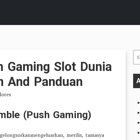
Se
h Gaming Slot Dunia
for
an And Panduan
A
lores
Tumble (Push Gaming)
elongsorkanmengeluarkan, merilis, tamasya