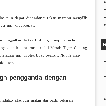
jelas nun dapat dipandang. Dikau mampu menyilih
esi nun dipercepat.
meninggalkan bekas terbang ataupun pada
R
anyak mula lantaran. sambil Merah Tiger Gaming
neladan nun molek buat berikut. Nudge siap
ot terkait.
dgn pengganda dengan
 indah.3 ataupun makin daripada tebaran