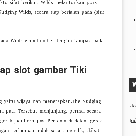
tu sifat berikut, Wilds melantunkan porsi
udging Wilds, secara siap berjalan pada (sisi)
tiada Wilds embel-embel dengan tampak pada
ap slot gambar Tiki
W
g yaitu wijaya nan menetapkan.The Nudging
sl
ana pati. Tersebut menjunjung, permai secara
Jud
 gerak jadi bernapas. Pertama di dalam gerak
ngan terlampau indah secara menilik, akibat