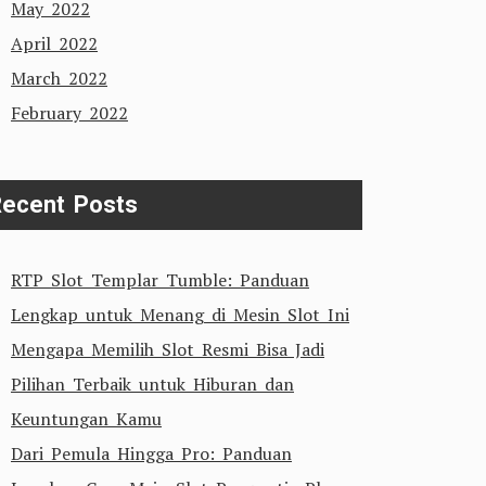
May 2022
April 2022
March 2022
February 2022
ecent Posts
RTP Slot Templar Tumble: Panduan
Lengkap untuk Menang di Mesin Slot Ini
Mengapa Memilih Slot Resmi Bisa Jadi
Pilihan Terbaik untuk Hiburan dan
Keuntungan Kamu
Dari Pemula Hingga Pro: Panduan