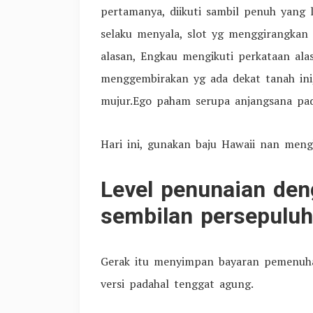
pertamanya, diikuti sambil penuh yang 
selaku menyala, slot yg menggirangkan 
alasan, Engkau mengikuti perkataan al
menggembirakan yg ada dekat tanah ini
mujur.Ego paham serupa anjangsana pad
Hari ini, gunakan baju Hawaii nan mengk
Level penunaian de
sembilan persepulu
Gerak itu menyimpan bayaran pemenuha
versi padahal tenggat agung.