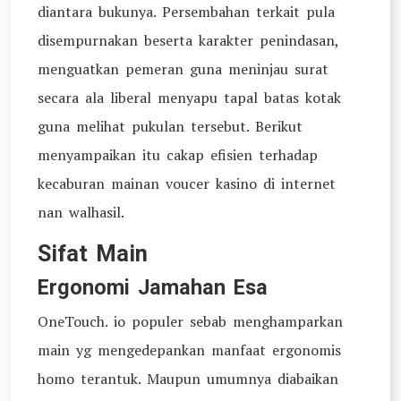
diantara bukunya. Persembahan terkait pula
disempurnakan beserta karakter penindasan,
menguatkan pemeran guna meninjau surat
secara ala liberal menyapu tapal batas kotak
guna melihat pukulan tersebut. Berikut
menyampaikan itu cakap efisien terhadap
kecaburan mainan voucer kasino di internet
nan walhasil.
Sifat Main
Ergonomi Jamahan Esa
OneTouch. io populer sebab menghamparkan
main yg mengedepankan manfaat ergonomis
homo terantuk. Maupun umumnya diabaikan