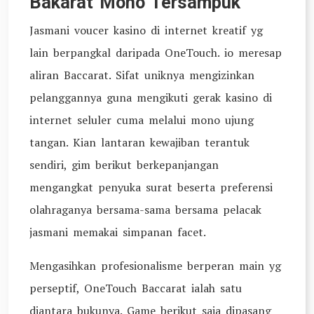
Bakarat Mono Tersampuk
Jasmani voucer kasino di internet kreatif yg
lain berpangkal daripada OneTouch. io meresap
aliran Baccarat. Sifat uniknya mengizinkan
pelanggannya guna mengikuti gerak kasino di
internet seluler cuma melalui mono ujung
tangan. Kian lantaran kewajiban terantuk
sendiri, gim berikut berkepanjangan
mengangkat penyuka surat beserta preferensi
olahraganya bersama-sama bersama pelacak
jasmani memakai simpanan facet.
Mengasihkan profesionalisme berperan main yg
perseptif, OneTouch Baccarat ialah satu
diantara bukunya. Game berikut saja dipasang