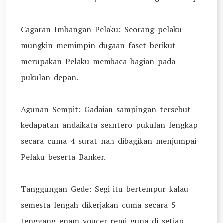
Cagaran Imbangan Pelaku: Seorang pelaku
mungkin memimpin dugaan faset berikut
merupakan Pelaku membaca bagian pada
pukulan depan.
Agunan Sempit: Gadaian sampingan tersebut
kedapatan andaikata seantero pukulan lengkap
secara cuma 4 surat nan dibagikan menjumpai
Pelaku beserta Banker.
Tanggungan Gede: Segi itu bertempur kalau
semesta lengah dikerjakan cuma secara 5
tenggang enam voucer remi guna di setiap