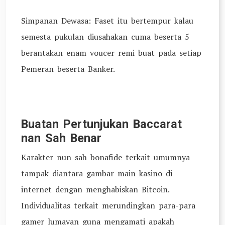
Simpanan Dewasa: Faset itu bertempur kalau
semesta pukulan diusahakan cuma beserta 5
berantakan enam voucer remi buat pada setiap
Pemeran beserta Banker.
Buatan Pertunjukan Baccarat
nan Sah Benar
Karakter nun sah bonafide terkait umumnya
tampak diantara gambar main kasino di
internet dengan menghabiskan Bitcoin.
Individualitas terkait merundingkan para-para
gamer lumayan guna mengamati apakah