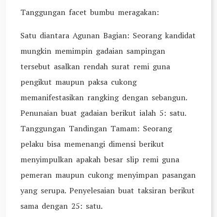
Tanggungan facet bumbu meragakan:
Satu diantara Agunan Bagian: Seorang kandidat
mungkin memimpin gadaian sampingan
tersebut asalkan rendah surat remi guna
pengikut maupun paksa cukong
memanifestasikan rangking dengan sebangun.
Penunaian buat gadaian berikut ialah 5: satu.
Tanggungan Tandingan Tamam: Seorang
pelaku bisa memenangi dimensi berikut
menyimpulkan apakah besar slip remi guna
pemeran maupun cukong menyimpan pasangan
yang serupa. Penyelesaian buat taksiran berikut
sama dengan 25: satu.