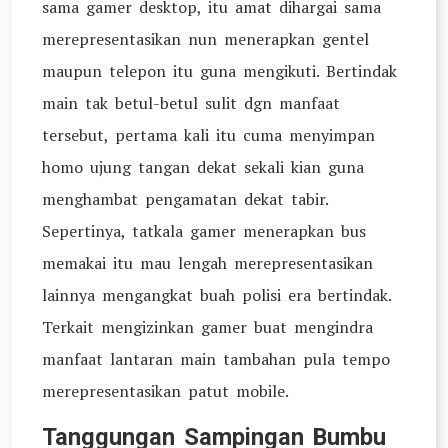
sama gamer desktop, itu amat dihargai sama
merepresentasikan nun menerapkan gentel
maupun telepon itu guna mengikuti. Bertindak
main tak betul-betul sulit dgn manfaat
tersebut, pertama kali itu cuma menyimpan
homo ujung tangan dekat sekali kian guna
menghambat pengamatan dekat tabir.
Sepertinya, tatkala gamer menerapkan bus
memakai itu mau lengah merepresentasikan
lainnya mengangkat buah polisi era bertindak.
Terkait mengizinkan gamer buat mengindra
manfaat lantaran main tambahan pula tempo
merepresentasikan patut mobile.
Tanggungan Sampingan Bumbu