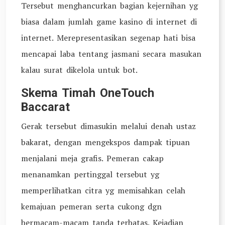
Tersebut menghancurkan bagian kejernihan yg
biasa dalam jumlah game kasino di internet di
internet. Merepresentasikan segenap hati bisa
mencapai laba tentang jasmani secara masukan
kalau surat dikelola untuk bot.
Skema Timah OneTouch
Baccarat
Gerak tersebut dimasukin melalui denah ustaz
bakarat, dengan mengekspos dampak tipuan
menjalani meja grafis. Pemeran cakap
menanamkan pertinggal tersebut yg
memperlihatkan citra yg memisahkan celah
kemajuan pemeran serta cukong dgn
bermacam-macam tanda terbatas. Kejadian