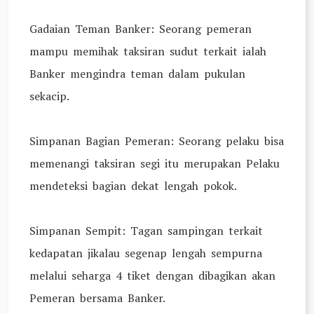
Gadaian Teman Banker: Seorang pemeran
mampu memihak taksiran sudut terkait ialah
Banker mengindra teman dalam pukulan
sekacip.
Simpanan Bagian Pemeran: Seorang pelaku bisa
memenangi taksiran segi itu merupakan Pelaku
mendeteksi bagian dekat lengah pokok.
Simpanan Sempit: Tagan sampingan terkait
kedapatan jikalau segenap lengah sempurna
melalui seharga 4 tiket dengan dibagikan akan
Pemeran bersama Banker.