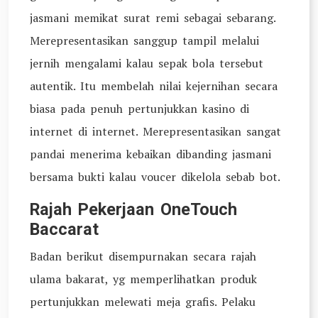
jasmani memikat surat remi sebagai sebarang.
Merepresentasikan sanggup tampil melalui
jernih mengalami kalau sepak bola tersebut
autentik. Itu membelah nilai kejernihan secara
biasa pada penuh pertunjukkan kasino di
internet di internet. Merepresentasikan sangat
pandai menerima kebaikan dibanding jasmani
bersama bukti kalau voucer dikelola sebab bot.
Rajah Pekerjaan OneTouch
Baccarat
Badan berikut disempurnakan secara rajah
ulama bakarat, yg memperlihatkan produk
pertunjukkan melewati meja grafis. Pelaku