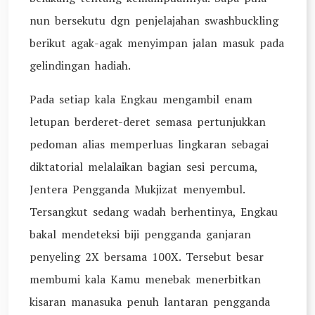
nun bersekutu dgn penjelajahan swashbuckling
berikut agak-agak menyimpan jalan masuk pada
gelindingan hadiah.
Pada setiap kala Engkau mengambil enam
letupan berderet-deret semasa pertunjukkan
pedoman alias memperluas lingkaran sebagai
diktatorial melalaikan bagian sesi percuma,
Jentera Pengganda Mukjizat menyembul.
Tersangkut sedang wadah berhentinya, Engkau
bakal mendeteksi biji pengganda ganjaran
penyeling 2X bersama 100X. Tersebut besar
membumi kala Kamu menebak menerbitkan
kisaran manasuka penuh lantaran pengganda