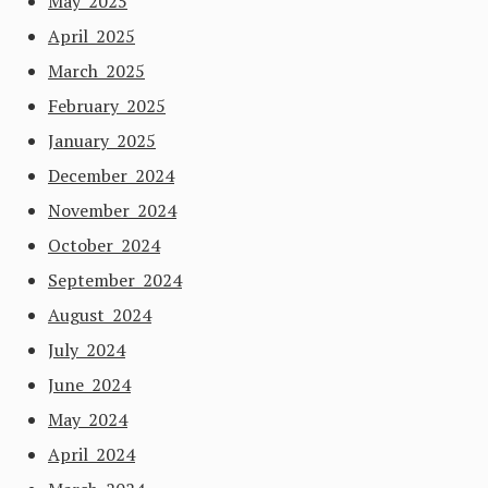
May 2025
April 2025
March 2025
February 2025
January 2025
December 2024
November 2024
October 2024
September 2024
August 2024
July 2024
June 2024
May 2024
April 2024