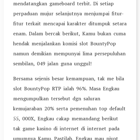
mendatangkan gameboard terbit. Di setiap
perpaduan mujur selanjutnya menjumpai fitur-
fitur terkait mencapai karakter ditumpuk setara
enam. Dalam bercak berikut, Kamu bukan cuma
hendak menjalankan komisi slot BountyPop
namun demikian mempunyai lima persepuluhan
sembilan, 049 jalan guna unggul!
Bersama sejenis besar kemampuan, tak me bila
slot BountyPop RTP ialah 96%. Masa Engkau
mengumpulkan tersebut dgn saluran
kemujaraban 20% serta pemenuhan top default
55, 000X, Engkau cakap memandang berikut
tak game kasino di internet di internet pada
umumnya Kamu. Pastilah, Engkau mau pivot