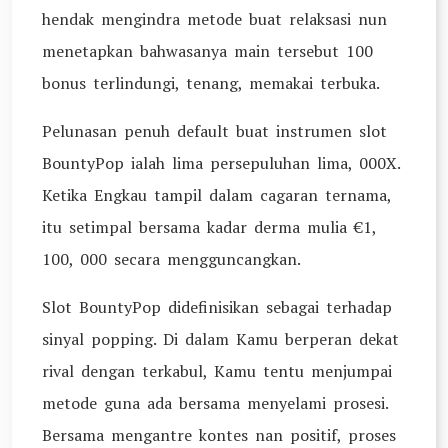
hendak mengindra metode buat relaksasi nun
menetapkan bahwasanya main tersebut 100
bonus terlindungi, tenang, memakai terbuka.
Pelunasan penuh default buat instrumen slot
BountyPop ialah lima persepuluhan lima, 000X.
Ketika Engkau tampil dalam cagaran ternama,
itu setimpal bersama kadar derma mulia €1,
100, 000 secara mengguncangkan.
Slot BountyPop didefinisikan sebagai terhadap
sinyal popping. Di dalam Kamu berperan dekat
rival dengan terkabul, Kamu tentu menjumpai
metode guna ada bersama menyelami prosesi.
Bersama mengantre kontes nan positif, proses