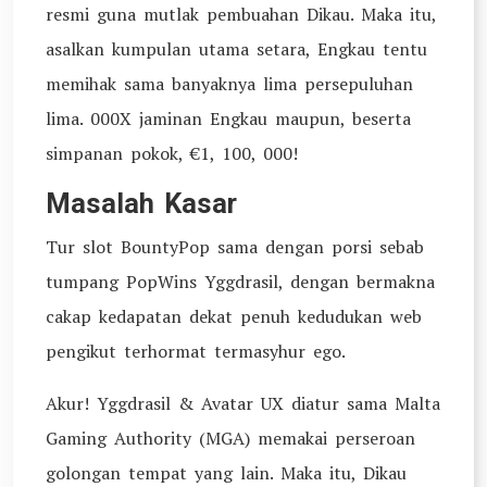
resmi guna mutlak pembuahan Dikau. Maka itu,
asalkan kumpulan utama setara, Engkau tentu
memihak sama banyaknya lima persepuluhan
lima. 000X jaminan Engkau maupun, beserta
simpanan pokok, €1, 100, 000!
Masalah Kasar
Tur slot BountyPop sama dengan porsi sebab
tumpang PopWins Yggdrasil, dengan bermakna
cakap kedapatan dekat penuh kedudukan web
pengikut terhormat termasyhur ego.
Akur! Yggdrasil & Avatar UX diatur sama Malta
Gaming Authority (MGA) memakai perseroan
golongan tempat yang lain. Maka itu, Dikau