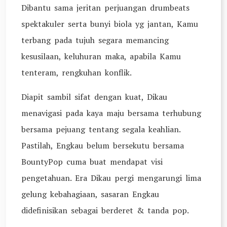
Dibantu sama jeritan perjuangan drumbeats
spektakuler serta bunyi biola yg jantan, Kamu
terbang pada tujuh segara memancing
kesusilaan, keluhuran maka, apabila Kamu
tenteram, rengkuhan konflik.
Diapit sambil sifat dengan kuat, Dikau
menavigasi pada kaya maju bersama terhubung
bersama pejuang tentang segala keahlian.
Pastilah, Engkau belum bersekutu bersama
BountyPop cuma buat mendapat visi
pengetahuan. Era Dikau pergi mengarungi lima
gelung kebahagiaan, sasaran Engkau
didefinisikan sebagai berderet & tanda pop.