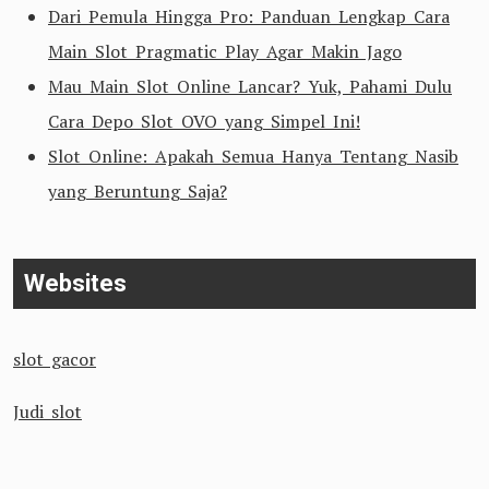
Dari Pemula Hingga Pro: Panduan Lengkap Cara
Main Slot Pragmatic Play Agar Makin Jago
Mau Main Slot Online Lancar? Yuk, Pahami Dulu
Cara Depo Slot OVO yang Simpel Ini!
Slot Online: Apakah Semua Hanya Tentang Nasib
yang Beruntung Saja?
Websites
slot gacor
Judi slot