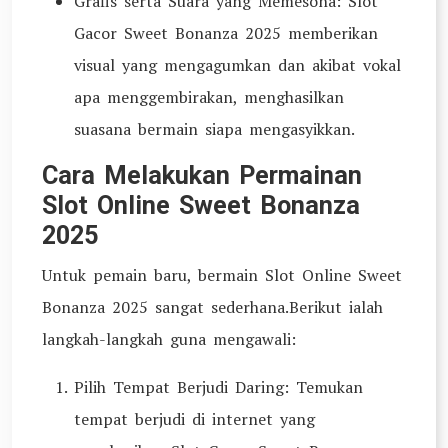
Grafis serta Suara yang Memesona: Slot
Gacor Sweet Bonanza 2025 memberikan
visual yang mengagumkan dan akibat vokal
apa menggembirakan, menghasilkan
suasana bermain siapa mengasyikkan.
Cara Melakukan Permainan
Slot Online Sweet Bonanza
2025
Untuk pemain baru, bermain Slot Online Sweet
Bonanza 2025 sangat sederhana.Berikut ialah
langkah-langkah guna mengawali:
Pilih Tempat Berjudi Daring: Temukan
tempat berjudi di internet yang