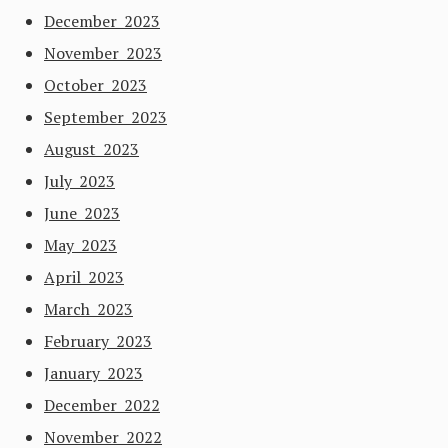
December 2023
November 2023
October 2023
September 2023
August 2023
July 2023
June 2023
May 2023
April 2023
March 2023
February 2023
January 2023
December 2022
November 2022