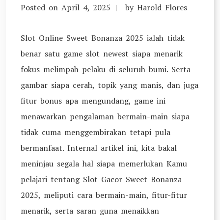
Posted on
April 4, 2025
by
Harold Flores
Slot Online Sweet Bonanza 2025 ialah tidak
benar satu game slot newest siapa menarik
fokus melimpah pelaku di seluruh bumi. Serta
gambar siapa cerah, topik yang manis, dan juga
fitur bonus apa mengundang, game ini
menawarkan pengalaman bermain-main siapa
tidak cuma menggembirakan tetapi pula
bermanfaat. Internal artikel ini, kita bakal
meninjau segala hal siapa memerlukan Kamu
pelajari tentang Slot Gacor Sweet Bonanza
2025, meliputi cara bermain-main, fitur-fitur
menarik, serta saran guna menaikkan