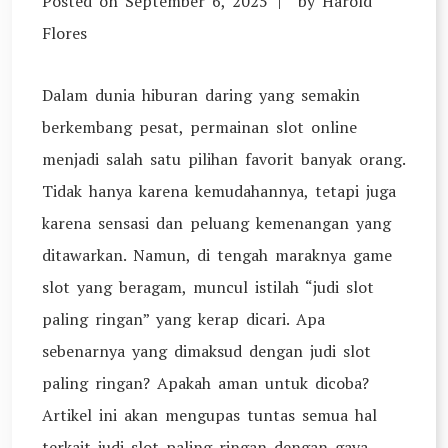
Posted on
September 6, 2025
by
Harold
Flores
Dalam dunia hiburan daring yang semakin
berkembang pesat, permainan slot online
menjadi salah satu pilihan favorit banyak orang.
Tidak hanya karena kemudahannya, tetapi juga
karena sensasi dan peluang kemenangan yang
ditawarkan. Namun, di tengah maraknya game
slot yang beragam, muncul istilah “judi slot
paling ringan” yang kerap dicari. Apa
sebenarnya yang dimaksud dengan judi slot
paling ringan? Apakah aman untuk dicoba?
Artikel ini akan mengupas tuntas semua hal
terkait judi slot paling ringan dengan gaya