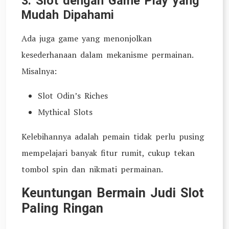
3. Slot dengan Game Play yang
Mudah Dipahami
Ada juga game yang menonjolkan
kesederhanaan dalam mekanisme permainan.
Misalnya:
Slot Odin’s Riches
Mythical Slots
Kelebihannya adalah pemain tidak perlu pusing
mempelajari banyak fitur rumit, cukup tekan
tombol spin dan nikmati permainan.
Keuntungan Bermain Judi Slot
Paling Ringan