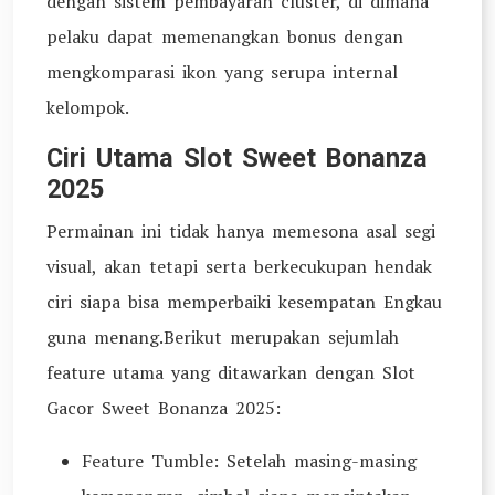
dengan sistem pembayaran cluster, di dimana
pelaku dapat memenangkan bonus dengan
mengkomparasi ikon yang serupa internal
kelompok.
Ciri Utama Slot Sweet Bonanza
2025
Permainan ini tidak hanya memesona asal segi
visual, akan tetapi serta berkecukupan hendak
ciri siapa bisa memperbaiki kesempatan Engkau
guna menang.Berikut merupakan sejumlah
feature utama yang ditawarkan dengan Slot
Gacor Sweet Bonanza 2025:
Feature Tumble: Setelah masing-masing