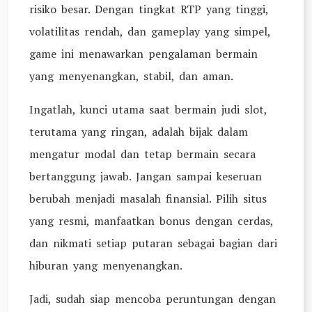
risiko besar. Dengan tingkat RTP yang tinggi,
volatilitas rendah, dan gameplay yang simpel,
game ini menawarkan pengalaman bermain
yang menyenangkan, stabil, dan aman.
Ingatlah, kunci utama saat bermain judi slot,
terutama yang ringan, adalah bijak dalam
mengatur modal dan tetap bermain secara
bertanggung jawab. Jangan sampai keseruan
berubah menjadi masalah finansial. Pilih situs
yang resmi, manfaatkan bonus dengan cerdas,
dan nikmati setiap putaran sebagai bagian dari
hiburan yang menyenangkan.
Jadi, sudah siap mencoba peruntungan dengan