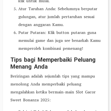
klik untuk mulai.
Atur Taruhan Anda: Sebelumnya berputar
gulungan, atur jumlah pertaruhan sesuai
dengan anggaran Kamu.
Putar Putaran: Klik button putaran guna
memulai game dan juga see benarkah Kamu
memperoleh kombinasi pemenang!
Tips bagi Memperbaiki Peluang
Menang Anda
Beriringan adalah sejumlah tips yang mampu
menolong Anda memperbaiki peluang
mengalahkan ketika bermain-main Slot Gacor
Sweet Bonanza 2025: