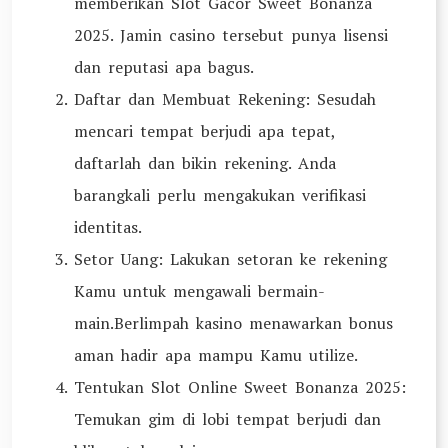
memberikan Slot Gacor Sweet Bonanza
2025. Jamin casino tersebut punya lisensi
dan reputasi apa bagus.
Daftar dan Membuat Rekening: Sesudah
mencari tempat berjudi apa tepat,
daftarlah dan bikin rekening. Anda
barangkali perlu mengakukan verifikasi
identitas.
Setor Uang: Lakukan setoran ke rekening
Kamu untuk mengawali bermain-
main.Berlimpah kasino menawarkan bonus
aman hadir apa mampu Kamu utilize.
Tentukan Slot Online Sweet Bonanza 2025:
Temukan gim di lobi tempat berjudi dan