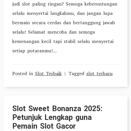
judi slot paling ringan? Semoga keberuntungan
selalu menyertai langkahmu, dan jangan lupa
bermain secara cerdas dan bertanggung jawab
selalu! Selamat mencoba dan semoga
kemenangan kecil tapi stabil selalu menyertai
setiap putaranmu!…
Posted in
Slot Terbaik
Tagged
slot terbaru
Slot Sweet Bonanza 2025:
Petunjuk Lengkap guna
Pemain Slot Gacor