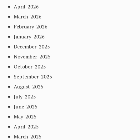
April 2026
March 2026
February 2026
January 2026
December 2025
November 2025
October 2025
September 2025
August 2025
July 2025
June 2025
May 2025
April 2025
March 2025