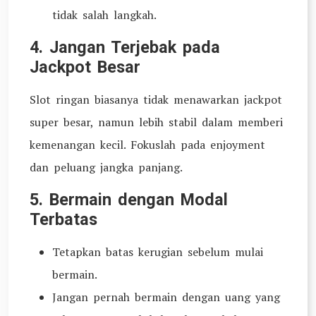
tidak salah langkah.
4. Jangan Terjebak pada
Jackpot Besar
Slot ringan biasanya tidak menawarkan jackpot
super besar, namun lebih stabil dalam memberi
kemenangan kecil. Fokuslah pada enjoyment
dan peluang jangka panjang.
5. Bermain dengan Modal
Terbatas
Tetapkan batas kerugian sebelum mulai
bermain.
Jangan pernah bermain dengan uang yang