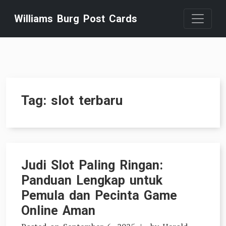
Skip
Williams Burg Post Cards
to
content
Tag:
slot terbaru
Judi Slot Paling Ringan:
Panduan Lengkap untuk
Pemula dan Pecinta Game
Online Aman