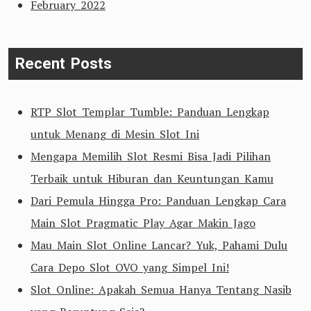
February 2022
Recent Posts
RTP Slot Templar Tumble: Panduan Lengkap
untuk Menang di Mesin Slot Ini
Mengapa Memilih Slot Resmi Bisa Jadi Pilihan
Terbaik untuk Hiburan dan Keuntungan Kamu
Dari Pemula Hingga Pro: Panduan Lengkap Cara
Main Slot Pragmatic Play Agar Makin Jago
Mau Main Slot Online Lancar? Yuk, Pahami Dulu
Cara Depo Slot OVO yang Simpel Ini!
Slot Online: Apakah Semua Hanya Tentang Nasib