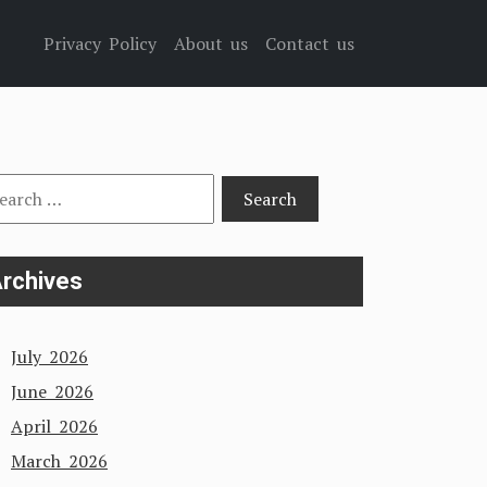
Privacy Policy
About us
Contact us
arch
:
rchives
July 2026
June 2026
April 2026
March 2026