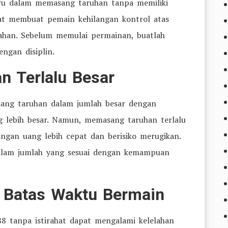
uru dalam memasang taruhan tanpa memiliki
apat membuat pemain kehilangan kontrol atas
han. Sebelum memulai permainan, buatlah
engan disiplin.
n Terlalu Besar
sang taruhan dalam jumlah besar dengan
lebih besar. Namun, memasang taruhan terlalu
ngan uang lebih cepat dan berisiko merugikan.
alam jumlah yang sesuai dengan kemampuan
i Batas Waktu Bermain
8 tanpa istirahat dapat mengalami kelelahan