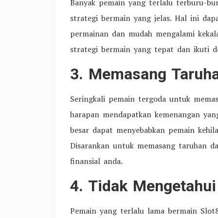
Banyak pemain yang terlalu terburu-b
strategi bermain yang jelas. Hal ini d
permainan dan mudah mengalami kekala
strategi bermain yang tepat dan ikuti d
3. Memasang Taruha
Seringkali pemain tergoda untuk mema
harapan mendapatkan kemenangan yang 
besar dapat menyebabkan pemain kehila
Disarankan untuk memasang taruhan d
finansial anda.
4. Tidak Mengetahu
Pemain yang terlalu lama bermain Slot8