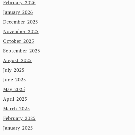
February 2026
January 2026
December 2025
November 2025
October 2025
September 2025
August 2025
July 2025
June 2025
May 2025
April 2025
March 2025
February 2025
January 2025