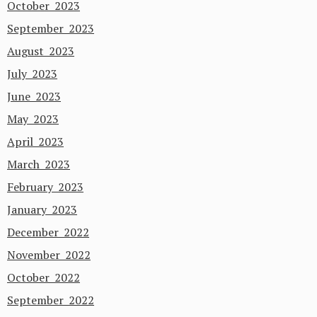
October 2023
September 2023
August 2023
July 2023
June 2023
May 2023
April 2023
March 2023
February 2023
January 2023
December 2022
November 2022
October 2022
September 2022