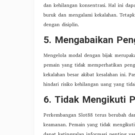
dan kehilangan konsentrasi. Hal ini 
buruk dan mengalami kekalahan. Tetapk
dengan disiplin.
5. Mengabaikan Pen
Mengelola modal dengan bijak merupaka
pemain yang tidak memperhatikan penge
kekalahan besar akibat kesalahan ini. 
hindari risiko kehilangan uang yang tida
6. Tidak Mengikuti 
Perkembangan Slot88 terus berubah dan
keamanan. Pemain yang tidak mengikut
dapat ketinggalan informasi penting 