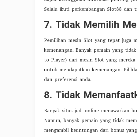
Selalu ikuti perkembangan Slot88 dan 
7. Tidak Memilih Me
Pemilihan mesin Slot yang tepat juga 
kemenangan. Banyak pemain yang tidak 
to Player) dari mesin Slot yang mereka
untuk mendapatkan kemenangan. Pilihla
dan preferensi anda.
8. Tidak Memanfaat
Banyak situs judi online menawarkan b
Namun, banyak pemain yang tidak mema
mengambil keuntungan dari bonus yang 