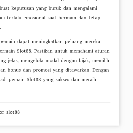
buat keputusan yang buruk dan mengalami
adi terlalu emosional saat bermain dan tetap
.
, pemain dapat meningkatkan peluang mereka
rmain Slot88. Pastikan untuk memahami aturan
ang jelas, mengelola modal dengan bijak, memilih
kan bonus dan promosi yang ditawarkan. Dengan
jadi pemain Slot88 yang sukses dan meraih
or slot88