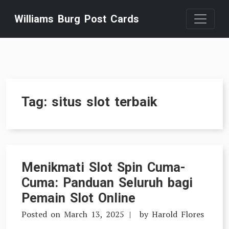
Skip
Williams Burg Post Cards
to
content
Tag:
situs slot terbaik
Menikmati Slot Spin Cuma-
Cuma: Panduan Seluruh bagi
Pemain Slot Online
Posted on
March 13, 2025
by
Harold Flores