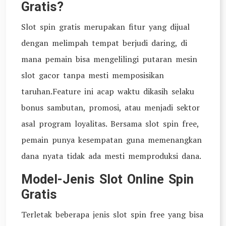
Gratis?
Slot spin gratis merupakan fitur yang dijual
dengan melimpah tempat berjudi daring, di
mana pemain bisa mengelilingi putaran mesin
slot gacor tanpa mesti memposisikan
taruhan.Feature ini acap waktu dikasih selaku
bonus sambutan, promosi, atau menjadi sektor
asal program loyalitas. Bersama slot spin free,
pemain punya kesempatan guna memenangkan
dana nyata tidak ada mesti memproduksi dana.
Model-Jenis Slot Online Spin
Gratis
Terletak beberapa jenis slot spin free yang bisa