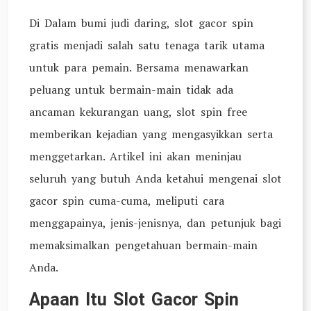
Di Dalam bumi judi daring, slot gacor spin
gratis menjadi salah satu tenaga tarik utama
untuk para pemain. Bersama menawarkan
peluang untuk bermain-main tidak ada
ancaman kekurangan uang, slot spin free
memberikan kejadian yang mengasyikkan serta
menggetarkan. Artikel ini akan meninjau
seluruh yang butuh Anda ketahui mengenai slot
gacor spin cuma-cuma, meliputi cara
menggapainya, jenis-jenisnya, dan petunjuk bagi
memaksimalkan pengetahuan bermain-main
Anda.
Apaan Itu Slot Gacor Spin