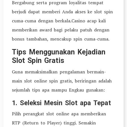
Bergabung serta program loyalitas tempat
berjudi dapat memberi Anda akses ke slot spin
cuma-cuma dengan berkala.Casino acap kali
memberikan award bagi pelaku patuh dengan
bonus tambahan, mencakup spin cuma-cuma.
Tips Menggunakan Kejadian
Slot Spin Gratis
Guna memaksimalkan pengalaman bermain-
main slot online spin gratis, beriringan adalah
sejumlah tips apa mampu Engkau gunakan:
1. Seleksi Mesin Slot apa Tepat
Pilih perangkat slot online apa memberikan
RTP (Return to Player) tinggi. Semakin