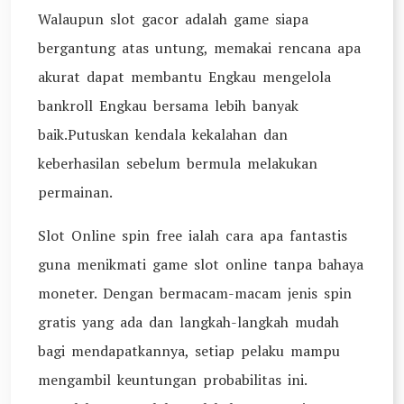
Walaupun slot gacor adalah game siapa
bergantung atas untung, memakai rencana apa
akurat dapat membantu Engkau mengelola
bankroll Engkau bersama lebih banyak
baik.Putuskan kendala kekalahan dan
keberhasilan sebelum bermula melakukan
permainan.
Slot Online spin free ialah cara apa fantastis
guna menikmati game slot online tanpa bahaya
moneter. Dengan bermacam-macam jenis spin
gratis yang ada dan langkah-langkah mudah
bagi mendapatkannya, setiap pelaku mampu
mengambil keuntungan probabilitas ini.