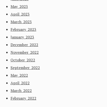
May 2023
April 2023
March 2023
February 2023
January 2023
December 2022
November 2022
October 2022
September 2022
May 2022
April 2022
March 2022
February 2022