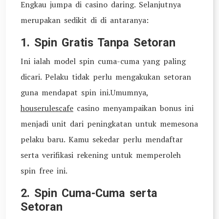
Engkau jumpa di casino daring. Selanjutnya
merupakan sedikit di di antaranya:
1. Spin Gratis Tanpa Setoran
Ini ialah model spin cuma-cuma yang paling
dicari. Pelaku tidak perlu mengakukan setoran
guna mendapat spin ini.Umumnya,
houserulescafe
casino menyampaikan bonus ini
menjadi unit dari peningkatan untuk memesona
pelaku baru. Kamu sekedar perlu mendaftar
serta verifikasi rekening untuk memperoleh
spin free ini.
2. Spin Cuma-Cuma serta
Setoran