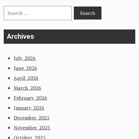
Search
for:
Archives
July 2026
June 2026
April 2026
March 2026
February 2026
January 2026
December 2025
November 2025
October 2025