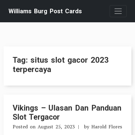
Skip
Williams Burg Post Cards
to
content
Tag:
situs slot gacor 2023
terpercaya
Vikings – Ulasan Dan Panduan
Slot Tergacor
Posted on
August 25, 2023
by
Harold Flores