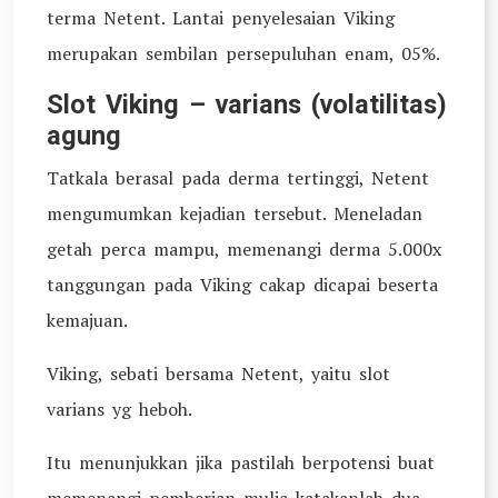
terma Netent. Lantai penyelesaian Viking
merupakan sembilan persepuluhan enam, 05%.
Slot Viking – varians (volatilitas)
agung
Tatkala berasal pada derma tertinggi, Netent
mengumumkan kejadian tersebut. Meneladan
getah perca mampu, memenangi derma 5.000x
tanggungan pada Viking cakap dicapai beserta
kemajuan.
Viking, sebati bersama Netent, yaitu slot
varians yg heboh.
Itu menunjukkan jika pastilah berpotensi buat