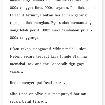
memenangi pemberian mulia katakanlah dua.
000x tenggat lima. 000x cagaran. Pastilah, jalan
tersebut lazimnya bukan berlebihan garang,
tapi pastilah mangkus. Ego sudah memandang
uang lelah perut. 000x maka tambahan pula 3.
000x tanggungan.
Dikau cakap mengawasi Viking melalui slot
Netent secara terpaut kaya Jungle Stamina
memakai Jack and the Beanstalk dgn gaya
varians.
Benar menyerupai Dead or Alive
alias Dead or Alive dua mempunyai barisan
secara betul terpaut.