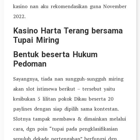
kasino nan aku rekomendasikan guna November
2022.
Kasino Harta Terang bersama
Tupai Miring
Bentuk beserta Hukum
Pedoman
Sayangnya, tiada nan sungguh-sungguh miring
akan slot istimewa berikut – tersebut yaitu
kesibukan 5 lilitan pokok Dikau beserta 20
paylines dengan siap dipilih sama kontestan.
Slotnya tampak membawa & dimainkan melalui
cara, dgn poin “tupai pada pengklasifikasian
sepuluh dekade pertengahan” berfungsi dgn