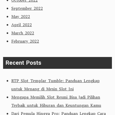
October 2022
September 2022
May 2022
April 2022
March 2022
February 2022
Recent Posts
RTP Slot Templar Tumble: Panduan Lengkap
untuk Menang di Mesin Slot Ini
Mengapa Memilih Slot Resmi Bisa Jadi Pilihan
Terbaik untuk Hiburan dan Keuntungan Kamu
Dari Pemula Hingga Pro: Panduan Lengkap Cara