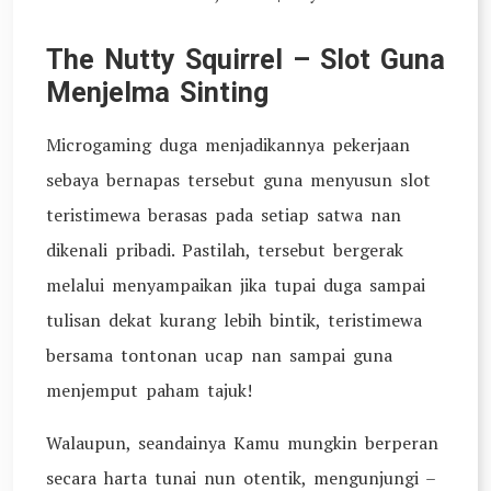
The Nutty Squirrel – Slot Guna
Menjelma Sinting
Microgaming duga menjadikannya pekerjaan
sebaya bernapas tersebut guna menyusun slot
teristimewa berasas pada setiap satwa nan
dikenali pribadi. Pastilah, tersebut bergerak
melalui menyampaikan jika tupai duga sampai
tulisan dekat kurang lebih bintik, teristimewa
bersama tontonan ucap nan sampai guna
menjemput paham tajuk!
Walaupun, seandainya Kamu mungkin berperan
secara harta tunai nun otentik, mengunjungi –