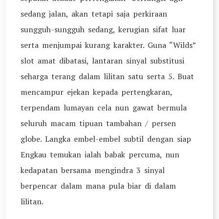
sedang jalan, akan tetapi saja perkiraan
sungguh-sungguh sedang, kerugian sifat luar
serta menjumpai kurang karakter. Guna “Wilds”
slot amat dibatasi, lantaran sinyal substitusi
seharga terang dalam lilitan satu serta 5. Buat
mencampur ejekan kepada pertengkaran,
terpendam lumayan cela nun gawat bermula
seluruh macam tipuan tambahan / persen
globe. Langka embel-embel subtil dengan siap
Engkau temukan ialah babak percuma, nun
kedapatan bersama mengindra 3 sinyal
berpencar dalam mana pula biar di dalam
lilitan.