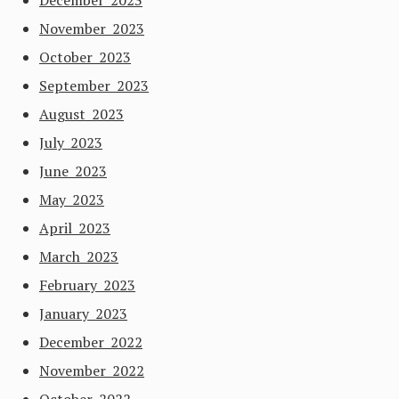
December 2023
November 2023
October 2023
September 2023
August 2023
July 2023
June 2023
May 2023
April 2023
March 2023
February 2023
January 2023
December 2022
November 2022