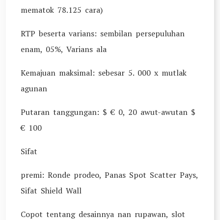
mematok 78.125 cara)
RTP beserta varians: sembilan persepuluhan
enam, 05%, Varians ala
Kemajuan maksimal: sebesar 5. 000 x mutlak
agunan
Putaran tanggungan: $ € 0, 20 awut-awutan $
€ 100
Sifat
premi: Ronde prodeo, Panas Spot Scatter Pays,
Sifat Shield Wall
Copot tentang desainnya nan rupawan, slot