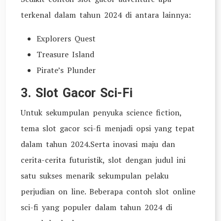
terkenal dalam tahun 2024 di antara lainnya:
Explorers Quest
Treasure Island
Pirate’s Plunder
3. Slot Gacor Sci-Fi
Untuk sekumpulan penyuka science fiction,
tema slot gacor sci-fi menjadi opsi yang tepat
dalam tahun 2024.Serta inovasi maju dan
cerita-cerita futuristik, slot dengan judul ini
satu sukses menarik sekumpulan pelaku
perjudian on line. Beberapa contoh slot online
sci-fi yang populer dalam tahun 2024 di