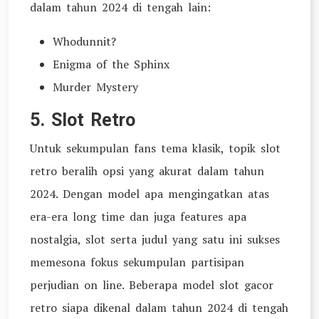
dalam tahun 2024 di tengah lain:
Whodunnit?
Enigma of the Sphinx
Murder Mystery
5. Slot Retro
Untuk sekumpulan fans tema klasik, topik slot
retro beralih opsi yang akurat dalam tahun
2024. Dengan model apa mengingatkan atas
era-era long time dan juga features apa
nostalgia, slot serta judul yang satu ini sukses
memesona fokus sekumpulan partisipan
perjudian on line. Beberapa model slot gacor
retro siapa dikenal dalam tahun 2024 di tengah