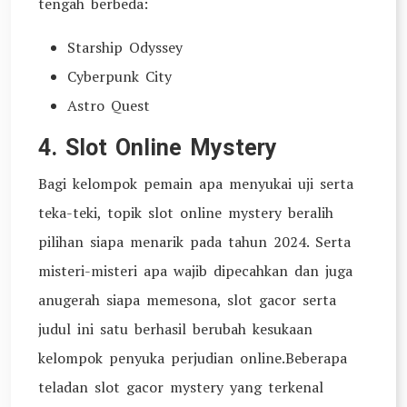
tengah berbeda:
Starship Odyssey
Cyberpunk City
Astro Quest
4. Slot Online Mystery
Bagi kelompok pemain apa menyukai uji serta
teka-teki, topik slot online mystery beralih
pilihan siapa menarik pada tahun 2024. Serta
misteri-misteri apa wajib dipecahkan dan juga
anugerah siapa memesona, slot gacor serta
judul ini satu berhasil berubah kesukaan
kelompok penyuka perjudian online.Beberapa
teladan slot gacor mystery yang terkenal