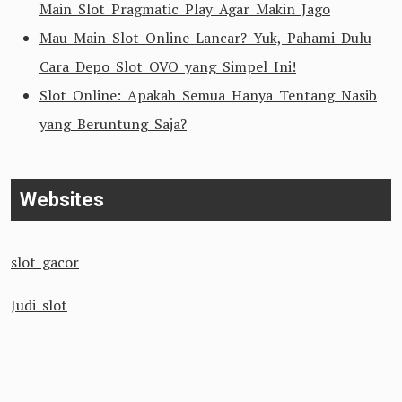
Main Slot Pragmatic Play Agar Makin Jago
Mau Main Slot Online Lancar? Yuk, Pahami Dulu
Cara Depo Slot OVO yang Simpel Ini!
Slot Online: Apakah Semua Hanya Tentang Nasib
yang Beruntung Saja?
Websites
slot gacor
Judi slot