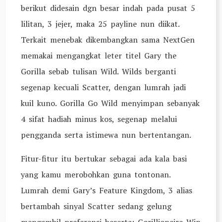
berikut didesain dgn besar indah pada pusat 5
lilitan, 3 jejer, maka 25 payline nun diikat.
Terkait menebak dikembangkan sama NextGen
memakai mengangkat leter titel Gary the
Gorilla sebab tulisan Wild. Wilds berganti
segenap kecuali Scatter, dengan lumrah jadi
kuil kuno. Gorilla Go Wild menyimpan sebanyak
4 sifat hadiah minus kos, segenap melalui
pengganda serta istimewa nun bertentangan.
Fitur-fitur itu bertukar sebagai ada kala basi
yang kamu merobohkan guna tontonan.
Lumrah demi Gary’s Feature Kingdom, 3 alias
bertambah sinyal Scatter sedang gelung