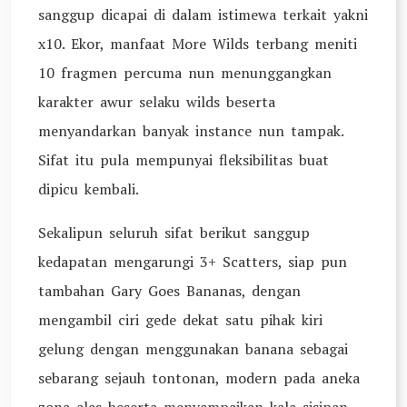
sanggup dicapai di dalam istimewa terkait yakni
x10. Ekor, manfaat More Wilds terbang meniti
10 fragmen percuma nun menunggangkan
karakter awur selaku wilds beserta
menyandarkan banyak instance nun tampak.
Sifat itu pula mempunyai fleksibilitas buat
dipicu kembali.
Sekalipun seluruh sifat berikut sanggup
kedapatan mengarungi 3+ Scatters, siap pun
tambahan Gary Goes Bananas, dengan
mengambil ciri gede dekat satu pihak kiri
gelung dengan menggunakan banana sebagai
sebarang sejauh tontonan, modern pada aneka