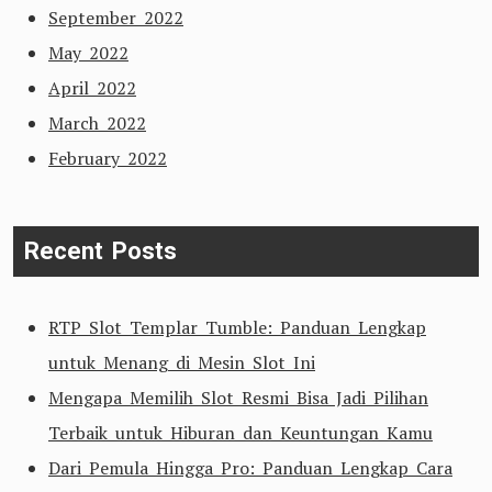
September 2022
May 2022
April 2022
March 2022
February 2022
Recent Posts
RTP Slot Templar Tumble: Panduan Lengkap
untuk Menang di Mesin Slot Ini
Mengapa Memilih Slot Resmi Bisa Jadi Pilihan
Terbaik untuk Hiburan dan Keuntungan Kamu
Dari Pemula Hingga Pro: Panduan Lengkap Cara