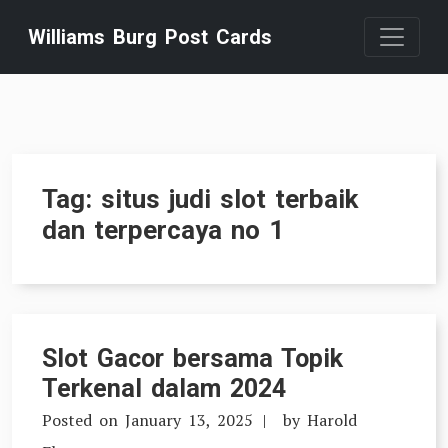
Skip
Williams Burg Post Cards
to
content
Tag:
situs judi slot terbaik
dan terpercaya no 1
Slot Gacor bersama Topik
Terkenal dalam 2024
Posted on
January 13, 2025
by
Harold