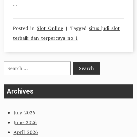
…
Posted in
Slot Online
Tagged
situs judi slot
terbaik dan terpercaya no 1
Search
for:
Archives
July 2026
June 2026
April 2026