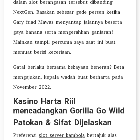
dalam slot berangasan tersebut dibanding
NextGen. Rasakan sebesar gede persen ketika
Gary fuad Mawas menyantap jalannya beserta
gaya banana serta mengerahkan ganjaran!
Mainkan tampil percuma saya saat ini buat
memuat berisi keceriaan.
Gatal berlaku bersama kekayaan beneran? Beta
mengajukan, kepala wadah buat berharta pada
November 2022.
Kasino Harta Riil
mencadangkan Gorilla Go Wild
Patokan & Sifat Dijelaskan
Preferensi
slot server kamboja
bertajuk alas