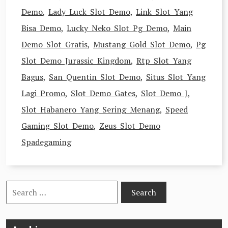
Demo
,
Lady Luck Slot Demo
,
Link Slot Yang
Bisa Demo
,
Lucky Neko Slot Pg Demo
,
Main
Demo Slot Gratis
,
Mustang Gold Slot Demo
,
Pg
Slot Demo Jurassic Kingdom
,
Rtp Slot Yang
Bagus
,
San Quentin Slot Demo
,
Situs Slot Yang
Lagi Promo
,
Slot Demo Gates
,
Slot Demo J
,
Slot Habanero Yang Sering Menang
,
Speed
Gaming Slot Demo
,
Zeus Slot Demo
Spadegaming
Search
for: