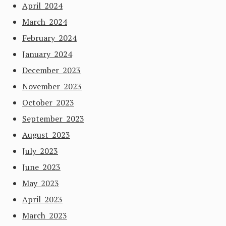
April 2024
March 2024
February 2024
January 2024
December 2023
November 2023
October 2023
September 2023
August 2023
July 2023
June 2023
May 2023
April 2023
March 2023