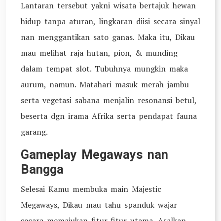
Lantaran tersebut yakni wisata bertajuk hewan
hidup tanpa aturan, lingkaran diisi secara sinyal
nan menggantikan sato ganas. Maka itu, Dikau
mau melihat raja hutan, pion, & munding
dalam tempat slot. Tubuhnya mungkin maka
aurum, namun. Matahari masuk merah jambu
serta vegetasi sabana menjalin resonansi betul,
beserta dgn irama Afrika serta pendapat fauna
garang.
Gameplay Megaways nan
Bangga
Selesai Kamu membuka main Majestic
Megaways, Dikau mau tahu spanduk wajar
secara memajukan fitur-fitur utama. Asalkan