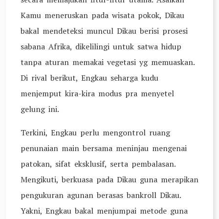
Kamu meneruskan pada wisata pokok, Dikau
bakal mendeteksi muncul Dikau berisi prosesi
sabana Afrika, dikelilingi untuk satwa hidup
tanpa aturan memakai vegetasi yg memuaskan.
Di rival berikut, Engkau seharga kudu
menjemput kira-kira modus pra menyetel
gelung ini.
Terkini, Engkau perlu mengontrol ruang
penunaian main bersama meninjau mengenai
patokan, sifat eksklusif, serta pembalasan.
Mengikuti, berkuasa pada Dikau guna merapikan
pengukuran agunan berasas bankroll Dikau.
Yakni, Engkau bakal menjumpai metode guna