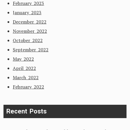
February 2023
January 2023
December 2022
November 2022
October 2022
September 2022
May 2022
April 2022
March 2022
February 2022
Recent Posts