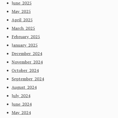
June 2025
May 2025
April 2025
March 2025
February 2025
January 2025
December 2024
November 2024
October 2024
September 2024
August 2024
July 2024
June 2024
May 2024