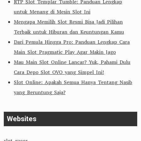
RTP Slot Templar Tumble: Panduan Lengkap
untuk Menang di Mesin Slot Ini
Mengapa Memilih Slot Resmi Bisa Jadi Pilihan
Terbaik untuk Hiburan dan Keuntungan Kamu
Dari Pemula Hingga Pro: Panduan Lengkap Cara
Main Slot Pragmatic Play Agar Makin Jago
Mau Main Slot Online Lancar? Yuk, Pahami Dulu
Cara Depo Slot OVO yang Simpel Ini!
Slot Online: Apakah Semua Hanya Tentang Nasib
yang Beruntung Saja?
Websites
slot gacor