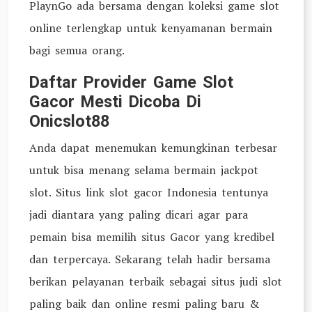
PlaynGo ada bersama dengan koleksi game slot
online terlengkap untuk kenyamanan bermain
bagi semua orang.
Daftar Provider Game Slot
Gacor Mesti Dicoba Di
Onicslot88
Anda dapat menemukan kemungkinan terbesar
untuk bisa menang selama bermain jackpot
slot. Situs link slot gacor Indonesia tentunya
jadi diantara yang paling dicari agar para
pemain bisa memilih situs Gacor yang kredibel
dan terpercaya. Sekarang telah hadir bersama
berikan pelayanan terbaik sebagai situs judi slot
paling baik dan online resmi paling baru &