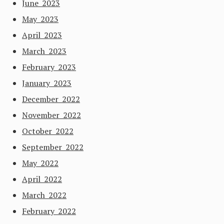
June 2023
May 2023
April 2023
March 2023
February 2023
January 2023
December 2022
November 2022
October 2022
September 2022
May 2022
April 2022
March 2022
February 2022