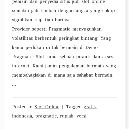
pemain dan penyedia situs judi slot online
semakin jadi tambah dengan angka yang cukup
signifikan tiap tiap harinya.
Provider seperti Pragmatic menyuguhkan
volatilitas berbentuk peringkat bintang. Yang
kamu perlukan untuk bermain di Demo
Pragmatic Slot cuma sebuah piranti dan akses
internet. Kami jamin pengalaman bermain yang
membahagiakan di mana saja sahabat bermain.
…
Posted in
Slot Online
Tagged
gratis
,
indonesia
,
pragmatic
,
rupiah
,
versi