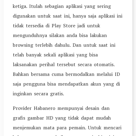
ketiga. Itulah sebagian aplikasi yang sering
digunakan untuk saat ini, hanya saja aplikasi ini
tidak tersedia di Play Store jadi untuk
mengunduhnya silakan anda bisa lakukan
browsing terlebih dahulu. Dan untuk saat ini
telah banyak sekali aplikasi yang bisa
laksanakan perihal tersebut secara otomatis.
Bahkan bersama cuma bermodalkan melalui ID
saja pengguna bisa mendapatkan akun yang di
inginkan secara gratis.
Provider Habanero mempunyai desain dan
grafis gambar HD yang tidak dapat mudah
menjemukan mata para pemain. Untuk mencari