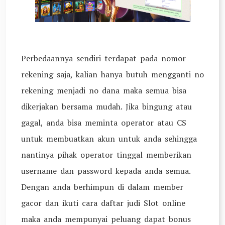
Perbedaannya sendiri terdapat pada nomor
rekening saja, kalian hanya butuh mengganti no
rekening menjadi no dana maka semua bisa
dikerjakan bersama mudah. Jika bingung atau
gagal, anda bisa meminta operator atau CS
untuk membuatkan akun untuk anda sehingga
nantinya pihak operator tinggal memberikan
username dan password kepada anda semua.
Dengan anda berhimpun di dalam member
gacor dan ikuti cara daftar judi Slot online
maka anda mempunyai peluang dapat bonus