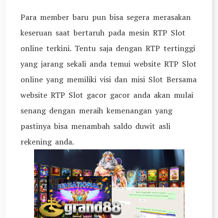
Para member baru pun bisa segera merasakan
keseruan saat bertaruh pada mesin RTP Slot
online terkini. Tentu saja dengan RTP tertinggi
yang jarang sekali anda temui website RTP Slot
online yang memiliki visi dan misi Slot Bersama
website RTP Slot gacor gacor anda akan mulai
senang dengan meraih kemenangan yang
pastinya bisa menambah saldo duwit asli
rekening anda.