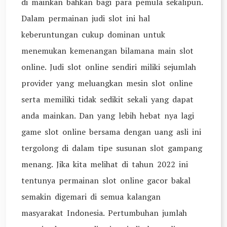
di mainkan bahkan bagi para pemula sekalipun.
Dalam permainan judi slot ini hal
keberuntungan cukup dominan untuk
menemukan kemenangan bilamana main slot
online. Judi slot online sendiri miliki sejumlah
provider yang meluangkan mesin slot online
serta memiliki tidak sedikit sekali yang dapat
anda mainkan. Dan yang lebih hebat nya lagi
game slot online bersama dengan uang asli ini
tergolong di dalam tipe susunan slot gampang
menang. Jika kita melihat di tahun 2022 ini
tentunya permainan slot online gacor bakal
semakin digemari di semua kalangan
masyarakat Indonesia. Pertumbuhan jumlah