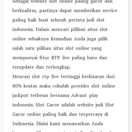
Sebagai website slot online paling gacor dan
berkualitas, pastinya dapat memberikan service
paling baik buat seluruh pecinta judi slot
indonesia. Dalam mencari pilihan situs slot
online sebaiknya Kemudian Anda juga pilih
salah satu pilihan situs slot online yang
mempunyai fitur RTP live paling baru dan
terupdate dan terlengkap.
Mencari slot rtp live tertinggi berkisaran dari
80% keatas maka cobalah provider slot online
jackpot terbesar bernama Advant play
indonesia. Slot Gacor adalah website judi Slot
Gacor online paling baik dan terpercaya di
Indonesia. Disini kami menawarkan Anda