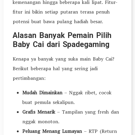
kemenangan hingga beberapa kali lipat. Fitur-
fitur ini bikin setiap putaran terasa penuh
potensi buat bawa pulang hadiah besar.
Alasan Banyak Pemain Pilih
Baby Cai dari Spadegaming
Kenapa ya banyak yang suka main Baby Cai?
Berikut beberapa hal yang sering jadi
pertimbangan:
Mudah Dimainkan
– Nggak ribet, cocok
buat pemula sekalipun.
Grafis Menarik
– Tampilan yang fresh dan
nggak monoton.
Peluang Menang Lumayan
– RTP (Return