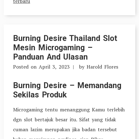
terbaru
Burning Desire Thailand Slot
Mesin Microgaming –
Panduan And Ulasan
Posted on
April 3, 2023
by
Harold Flores
Burning Desire – Memandang
Sekilas Produk
Microgaming tentu menanggung Kamu terlebih
dgn slot bertajuk besar itu. Sifat yang tidak
cuman lazim merupakan jika badan tersebut