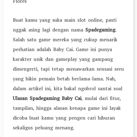
Flores
Buat kamu yang suka main slot online, pasti
nggak asing lagi dengan nama
Spadegaming
.
Salah satu game mereka yang cukup menarik
perhatian adalah Baby Cai. Game ini punya
karakter unik dan gameplay yang gampang
dimengerti, tapi tetap menawarkan sensasi seru
yang bikin pemain betah berlama-lama. Nah,
dalam artikel ini, kita bakal ngobrol santai soal
Ulasan Spadegaming Baby Cai
, mulai dari fitur,
tampilan, hingga alasan kenapa game ini layak
dicoba buat kamu yang pengen cari hiburan
sekaligus peluang menang.