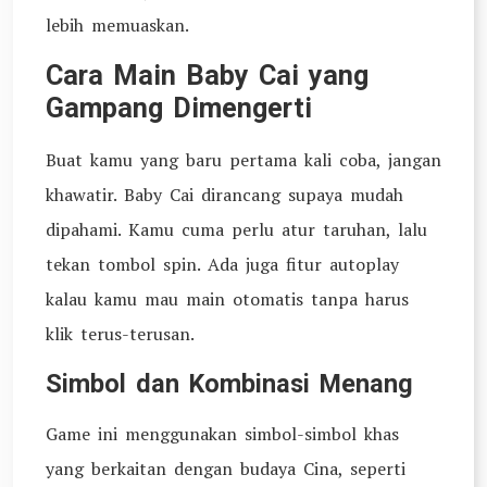
lebih memuaskan.
Cara Main Baby Cai yang
Gampang Dimengerti
Buat kamu yang baru pertama kali coba, jangan
khawatir. Baby Cai dirancang supaya mudah
dipahami. Kamu cuma perlu atur taruhan, lalu
tekan tombol spin. Ada juga fitur autoplay
kalau kamu mau main otomatis tanpa harus
klik terus-terusan.
Simbol dan Kombinasi Menang
Game ini menggunakan simbol-simbol khas
yang berkaitan dengan budaya Cina, seperti