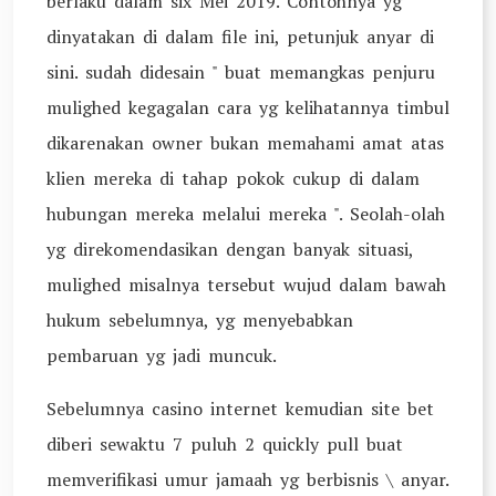
berlaku dalam six Mei 2019. Contohnya yg
dinyatakan di dalam file ini, petunjuk anyar di
sini. sudah didesain
buat memangkas penjuru
mulighed kegagalan cara yg kelihatannya timbul
dikarenakan owner bukan memahami amat atas
klien mereka di tahap pokok cukup di dalam
hubungan mereka melalui mereka
. Seolah-olah
yg direkomendasikan dengan banyak situasi,
mulighed misalnya tersebut wujud dalam bawah
hukum sebelumnya, yg menyebabkan
pembaruan yg jadi muncuk.
Sebelumnya casino internet kemudian site bet
diberi sewaktu 7 puluh 2 quickly pull buat
memverifikasi umur jamaah yg berbisnis \ anyar.