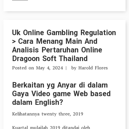
Uk Online Gambling Regulation
> Cara Menang Main And
Analisis Pertaruhan Online
Dragoon Soft Thailand
Posted on
May 4, 2024
by
Harold Flores
Berkaitan yg Anyar di dalam
Gaya Video game Web based
dalam English?
Kelihatannya twenty three, 2019
Kuartal mulailah 2019 ditandai oleh