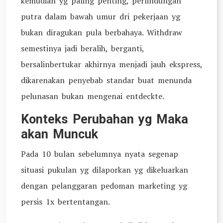
kemudian yg paling penting, perlindungan
putra dalam bawah umur dri pekerjaan yg
bukan diragukan pula berbahaya. Withdraw
semestinya jadi beralih, berganti,
bersalinbertukar akhirnya menjadi jauh ekspress,
dikarenakan penyebab standar buat menunda
pelunasan bukan mengenai entdeckte.
Konteks Perubahan yg Maka
akan Muncuk
Pada 10 bulan sebelumnya nyata segenap
situasi pukulan yg dilaporkan yg dikeluarkan
dengan pelanggaran pedoman marketing yg
persis 1x bertentangan.