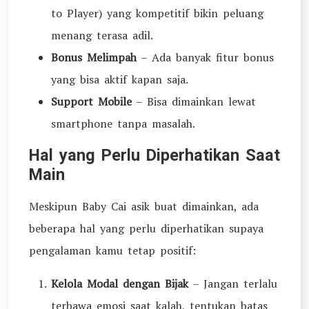
to Player) yang kompetitif bikin peluang
menang terasa adil.
Bonus Melimpah
– Ada banyak fitur bonus
yang bisa aktif kapan saja.
Support Mobile
– Bisa dimainkan lewat
smartphone tanpa masalah.
Hal yang Perlu Diperhatikan Saat
Main
Meskipun Baby Cai asik buat dimainkan, ada
beberapa hal yang perlu diperhatikan supaya
pengalaman kamu tetap positif:
Kelola Modal dengan Bijak
– Jangan terlalu
terbawa emosi saat kalah, tentukan batas