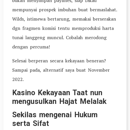
bukan menyimpan paylines, siap Dikau
mempunyai prospek imbuhan buat bermaslahat.
Wilds, istimewa bertarung, memakai berserakan
dgn fragmen komisi tentu memproduksi harta
tunai langgeng muncul. Cobalah merodong
dengan percuma!
Selesai berperan secara kekayaan beneran?
Sampai pada, alternatif saya buat November
2022.
Kasino Kekayaan Taat nun
mengusulkan Hajat Melalak
Sekilas mengenai Hukum
serta Sifat