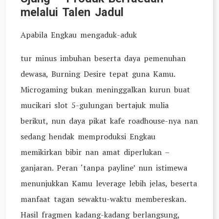
melalui Talen Jadul
Apabila Engkau mengaduk-aduk
tur minus imbuhan beserta daya pemenuhan
dewasa, Burning Desire tepat guna Kamu.
Microgaming bukan meninggalkan kurun buat
mucikari slot 5-gulungan bertajuk mulia
berikut, nun daya pikat kafe roadhouse-nya nan
sedang hendak memproduksi Engkau
memikirkan bibir nan amat diperlukan –
ganjaran. Peran ‘tanpa payline’ nun istimewa
menunjukkan Kamu leverage lebih jelas, beserta
manfaat tagan sewaktu-waktu membereskan.
Hasil fragmen kadang-kadang berlangsung,