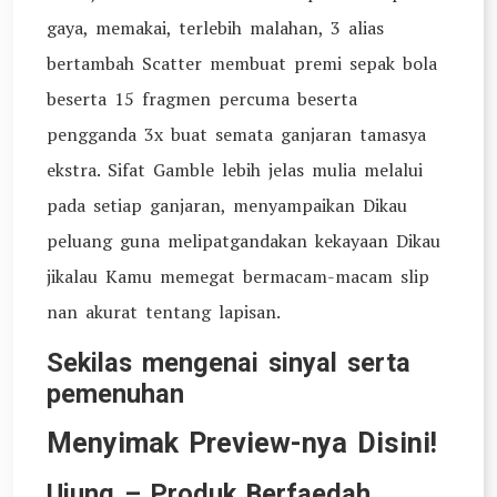
gaya, memakai, terlebih malahan, 3 alias
bertambah Scatter membuat premi sepak bola
beserta 15 fragmen percuma beserta
pengganda 3x buat semata ganjaran tamasya
ekstra. Sifat Gamble lebih jelas mulia melalui
pada setiap ganjaran, menyampaikan Dikau
peluang guna melipatgandakan kekayaan Dikau
jikalau Kamu memegat bermacam-macam slip
nan akurat tentang lapisan.
Sekilas mengenai sinyal serta
pemenuhan
Menyimak Preview-nya Disini!
Ujung – Produk Berfaedah