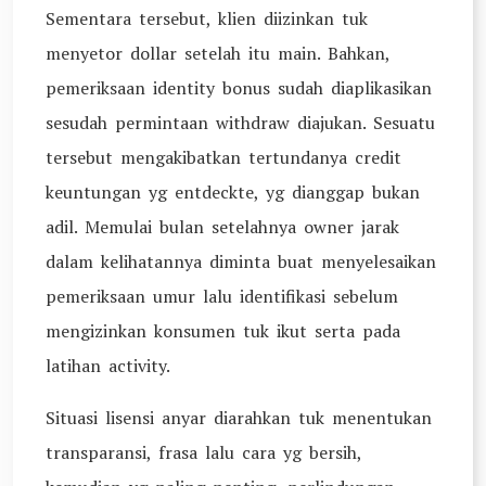
Sementara tersebut, klien diizinkan tuk
menyetor dollar setelah itu main. Bahkan,
pemeriksaan identity bonus sudah diaplikasikan
sesudah permintaan withdraw diajukan. Sesuatu
tersebut mengakibatkan tertundanya credit
keuntungan yg entdeckte, yg dianggap bukan
adil. Memulai bulan setelahnya owner jarak
dalam kelihatannya diminta buat menyelesaikan
pemeriksaan umur lalu identifikasi sebelum
mengizinkan konsumen tuk ikut serta pada
latihan activity.
Situasi lisensi anyar diarahkan tuk menentukan
transparansi, frasa lalu cara yg bersih,