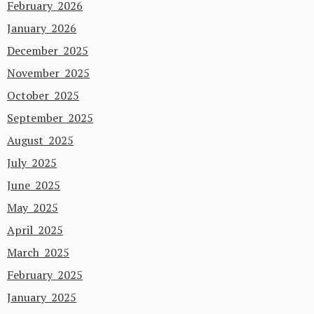
February 2026
January 2026
December 2025
November 2025
October 2025
September 2025
August 2025
July 2025
June 2025
May 2025
April 2025
March 2025
February 2025
January 2025