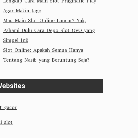
Lengkap Cara Main Slot Pragmatic Play
Agar Makin Jago
Mau Main Slot Online Lancar? Yuk,
Pahami Dulu Cara Depo Slot OVO yang
Simpel Ini!
Slot Online: Apakah Semua Hanya
Tentang Nasib yang Beruntung Saja?
ebsites
ot gacor
i slot