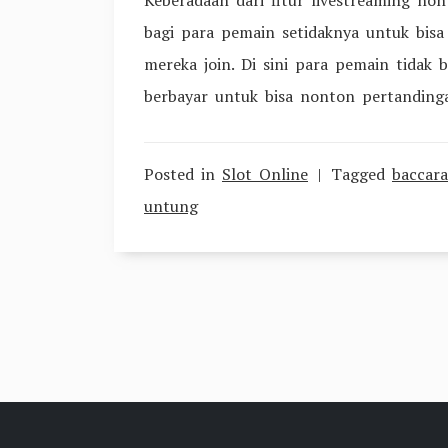
bagi para pemain setidaknya untuk bisa
mereka join. Di sini para pemain tidak b
berbayar untuk bisa nonton pertanding
Posted in
Slot Online
Tagged
baccara
untung