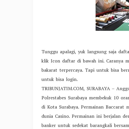
Tunggu apalagi, yuk langsung saja daft
klik Icon daftar di bawah ini. Caranya 
bakarat terpercaya. Tapi untuk bisa be
untuk bisa login.
TRIBUNJATIM.COM, SURABAYA – Anggota
Polrestabes Surabaya membekuk 10 orang
di Kota Surabaya. Permainan Baccarat
dunia Casino. Permainan ini berjalan 
banker untuk sedekat barangkali bersam