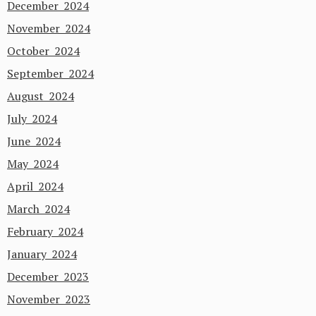
December 2024
November 2024
October 2024
September 2024
August 2024
July 2024
June 2024
May 2024
April 2024
March 2024
February 2024
January 2024
December 2023
November 2023