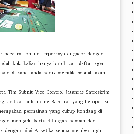
ar baccarat online terpercaya di gacor dengan
mudah kok, kalian hanya butuh cari daftar agen
rmain di sana, anda harus memiliki sebuah akun
 Tim Subnit Vice Control Jatanras Satreskrim
 sindikat judi online Baccarat yang beroperasi
 merupakan permainan yang cukup kondang di
dengan mengadu kartu ditangan pemain dan
a dengan nilai 9. Ketika semua member ingin