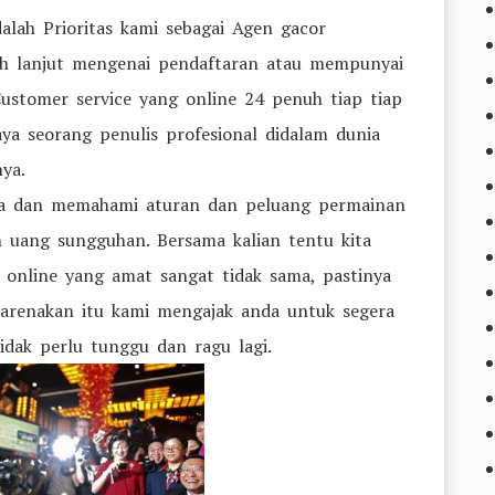
alah Prioritas kami sebagai Agen gacor
bih lanjut mengenai pendaftaran atau mempunyai
Customer service yang online 24 penuh tiap tiap
aya seorang penulis profesional didalam dunia
nya.
a dan memahami aturan dan peluang permainan
uang sungguhan. Bersama kalian tentu kita
 online yang amat sangat tidak sama, pastinya
arenakan itu kami mengajak anda untuk segera
idak perlu tunggu dan ragu lagi.