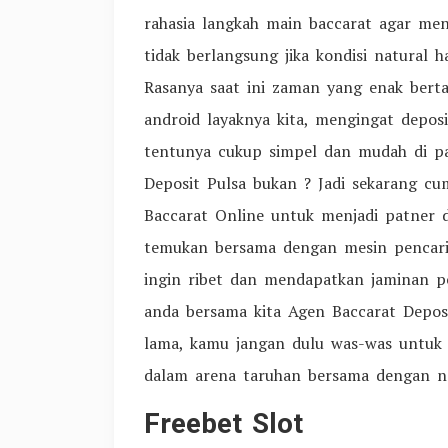
rahasia langkah main baccarat agar mena
tidak berlangsung jika kondisi natural h
Rasanya saat ini zaman yang enak bert
android layaknya kita, mengingat deposi
tentunya cukup simpel dan mudah di p
Deposit Pulsa bukan ? Jadi sekarang cu
Baccarat Online untuk menjadi patner 
temukan bersama dengan mesin pencaria
ingin ribet dan mendapatkan jaminan pe
anda bersama kita Agen Baccarat Depos
lama, kamu jangan dulu was-was untuk
dalam arena taruhan bersama dengan no
Freebet Slot