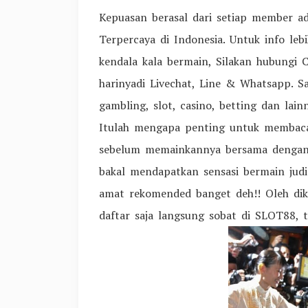
Kepuasan berasal dari setiap member ad
Terpercaya di Indonesia. Untuk info le
kendala kala bermain, Silakan hubungi 
harinyadi Livechat, Line & Whatsapp. S
gambling, slot, casino, betting dan lain
Itulah mengapa penting untuk membac
sebelum memainkannya bersama dengan 
bakal mendapatkan sensasi bermain judi
amat rekomended banget deh!! Oleh dik
daftar saja langsung sobat di SLOT88, t