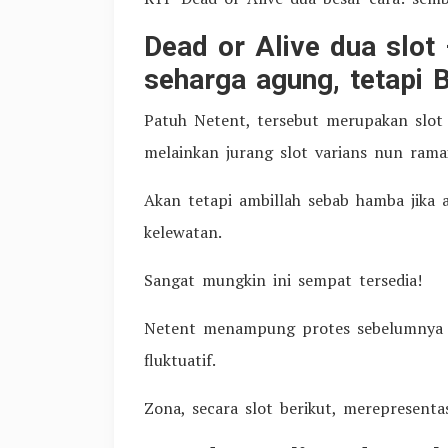
Dead or Alive dua slot 
seharga agung, tetapi 
Patuh Netent, tersebut merupakan slot 
melainkan jurang slot varians nun ramai
Akan tetapi ambillah sebab hamba jika 
kelewatan.
Sangat mungkin ini sempat tersedia!
Netent menampung protes sebelumnya j
fluktuatif.
Zona, secara slot berikut, merepresent