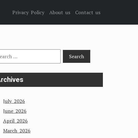
Privacy Policy
About us
Contact us
arch
:
rchives
July 2026
June 2026
April 2026
March 2026