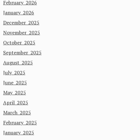
February 2026
January 2026
December 2025
November 2025
October 2025
September 2025
August 2025
July 2025
June 2025
May 2025
April 2025
March 2025
February 2025
January 2025