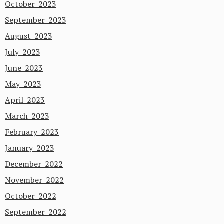
October 2023
September 2023
August 2023
July 2023
June 2023
May 2023
April 2023
March 2023
February 2023
January 2023
December 2022
November 2022
October 2022
September 2022