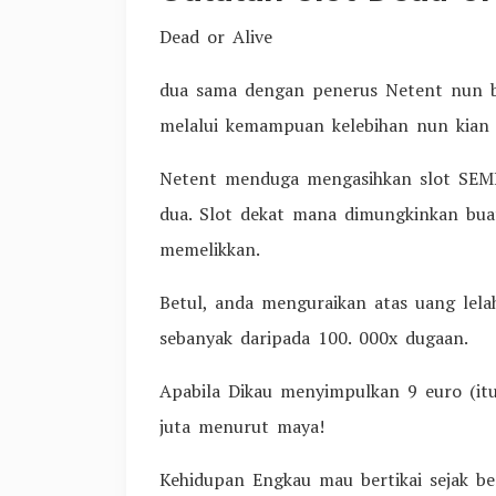
Dead or Alive
dua sama dengan penerus Netent nun b
melalui kemampuan kelebihan nun kian 
Netent menduga mengasihkan slot SEMB
dua. Slot dekat mana dimungkinkan b
memelikkan.
Betul, anda menguraikan atas uang lela
sebanyak daripada 100. 000x dugaan.
Apabila Dikau menyimpulkan 9 euro (
juta menurut maya!
Kehidupan Engkau mau bertikai sejak ber