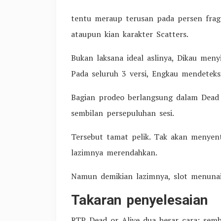
tentu meraup terusan pada persen fra
ataupun kian karakter Scatters.
Bukan laksana ideal aslinya, Dikau men
Pada seluruh 3 versi, Engkau mendeteks
Bagian prodeo berlangsung dalam Dead 
sembilan persepuluhan sesi.
Tersebut tamat pelik. Tak akan menye
lazimnya merendahkan.
Namun demikian lazimnya, slot menunaik
Takaran penyelesaian
RTP Dead or Alive dua besar cara: sem