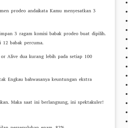
gmen prodeo andaikata Kamu menyesatkan 3
yimpan 3 ragam komisi babak prodeo buat dipilih.
i 12 babak percuma.
or Alive dua kurang lebih pada setiap 100
ntak Engkau bahwasanya keuntungan ekstra
an. Maka saat ini berlangsung, ini spektakuler!
bilan persepuluhan enam, 82%.