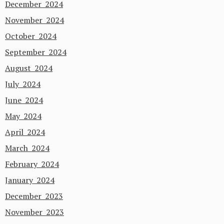
December 2024
November 2024
October 2024
September 2024
August 2024
July 2024
June 2024
May 2024
April 2024
March 2024
February 2024
January 2024
December 2023
November 2023