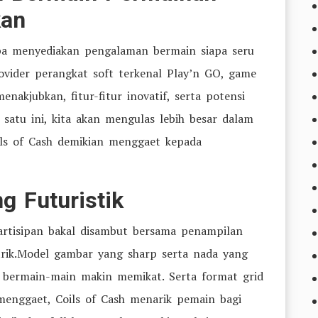
kan
apa menyediakan pengalaman bermain siapa seru
ovider perangkat soft terkenal Play’n GO, game
nakjubkan, fitur-fitur inovatif, serta potensi
 satu ini, kita akan mengulas lebih besar dalam
ls of Cash demikian menggaet kepada
g Futuristik
artisipan bakal disambut bersama penampilan
ktrik.Model gambar yang sharp serta nada yang
bermain-main makin memikat. Serta format grid
 menggaet, Coils of Cash menarik pemain bagi