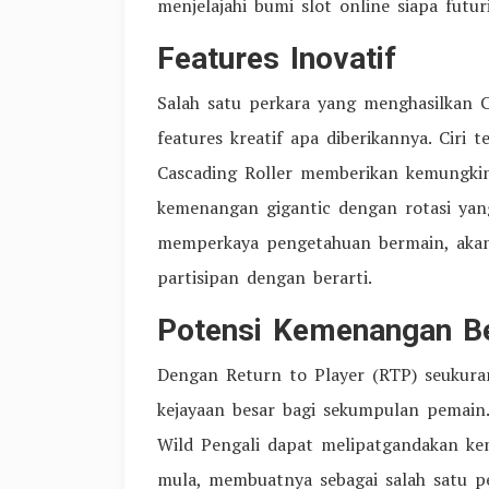
menjelajahi bumi slot online siapa futu
Features Inovatif
Salah satu perkara yang menghasilkan 
features kreatif apa diberikannya. Ciri 
Cascading Roller memberikan kemungki
kemenangan gigantic dengan rotasi yang
memperkaya pengetahuan bermain, akan 
partisipan dengan berarti.
Potensi Kemenangan B
Dengan Return to Player (RTP) seukura
kejayaan besar bagi sekumpulan pemain.
Wild Pengali dapat melipatgandakan ke
mula, membuatnya sebagai salah satu p