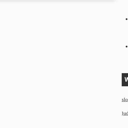
W
sl
Jud