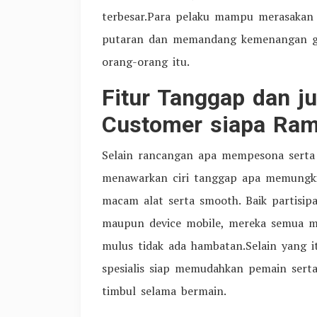
terbesar.Para pelaku mampu merasakan
putaran dan memandang kemenangan gig
orang-orang itu.
Fitur Tanggap dan j
Customer siapa Ra
Selain rancangan apa mempesona serta fi
menawarkan ciri tanggap apa memungk
macam alat serta smooth. Baik partisi
maupun device mobile, mereka semua 
mulus tidak ada hambatan.Selain yang it
spesialis siap memudahkan pemain sert
timbul selama bermain.