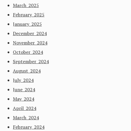
March 2025
February 2025
January 2025
December 2024
November 2024
October 2024
September 2024
August 2024
July 2024
June 2024
May 2024
April 2024
March 2024
February 2024