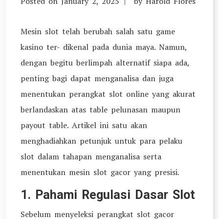
Posted on
January 2, 2025
by
Harold Flores
Mesin slot telah berubah salah satu game
kasino ter- dikenal pada dunia maya. Namun,
dengan begitu berlimpah alternatif siapa ada,
penting bagi dapat menganalisa dan juga
menentukan perangkat slot online yang akurat
berlandaskan atas table pelunasan maupun
payout table. Artikel ini satu akan
menghadiahkan petunjuk untuk para pelaku
slot dalam tahapan menganalisa serta
menentukan mesin slot gacor yang presisi.
1. Pahami Regulasi Dasar Slot
Sebelum menyeleksi perangkat slot gacor