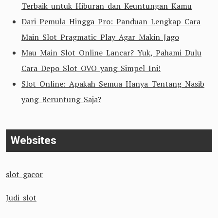
Terbaik untuk Hiburan dan Keuntungan Kamu
Dari Pemula Hingga Pro: Panduan Lengkap Cara
Main Slot Pragmatic Play Agar Makin Jago
Mau Main Slot Online Lancar? Yuk, Pahami Dulu
Cara Depo Slot OVO yang Simpel Ini!
Slot Online: Apakah Semua Hanya Tentang Nasib
yang Beruntung Saja?
Websites
slot gacor
Judi slot