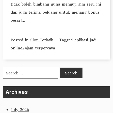
tidak boleh bimbang guna menguji gim seru ini
dan juga terima peluang untuk menang bonus
besar!…
Posted in
Slot Terbaik
Tagged
aplikasi judi
online24jam terpercaya
Search
for:
Archives
July 2026