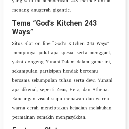
yang satu ini memberikan 243 metode untuk
menang anugerah gigantic.
Tema “God’s Kitchen 243
Ways”
Situs Slot on line “God’s Kitchen 243 Ways”
mempunyai judul apa spesial serta menggaet,
yakni dongeng Yunani.Dalam dalam game ini,
sekumpulan partisipan hendak bertemu
bersama sekumpulan tuhan serta dewi Yunani
apa dikenal, seperti Zeus, Hera, dan Athena.
Rancangan visual siapa menawan dan warna-
warna cerah menciptakan kejadian melakukan
permainan semakin mengasyikkan.