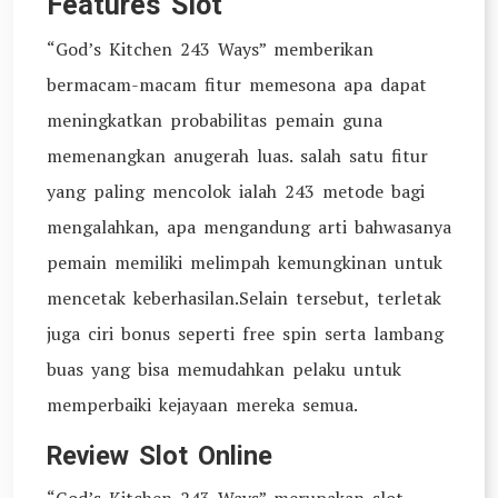
Features Slot
“God’s Kitchen 243 Ways” memberikan
bermacam-macam fitur memesona apa dapat
meningkatkan probabilitas pemain guna
memenangkan anugerah luas. salah satu fitur
yang paling mencolok ialah 243 metode bagi
mengalahkan, apa mengandung arti bahwasanya
pemain memiliki melimpah kemungkinan untuk
mencetak keberhasilan.Selain tersebut, terletak
juga ciri bonus seperti free spin serta lambang
buas yang bisa memudahkan pelaku untuk
memperbaiki kejayaan mereka semua.
Review Slot Online