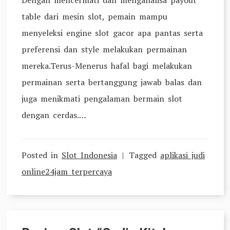
Dengan mencermati dan menganalisa payout
table dari mesin slot, pemain mampu
menyeleksi engine slot gacor apa pantas serta
preferensi dan style melakukan permainan
mereka.Terus-Menerus hafal bagi melakukan
permainan serta bertanggung jawab balas dan
juga menikmati pengalaman bermain slot
dengan cerdas.…
Posted in
Slot Indonesia
Tagged
aplikasi judi
online24jam terpercaya