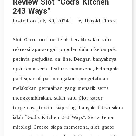
Review Slot “God’s Kitchen
243 Ways”
Posted on
July 30, 2024
by
Harold Flores
Slot Gacor on line telah beralih salah satu
rekreasi apa sangat populer dalam kelompok
pecinta perjudian on line. Dengan banyaknya
opsi tema serta feature memesona, kelompok
partisipan dapat mengalami pengetahuan
melakukan permainan yang menarik serta
menggembirakan. salah satu
Slot gacor
terpercaya
terkini siapa lagi banyak didiskusikan
ialah “God’s Kitchen 243 Ways”. Serta tema
mitologi Greece siapa memesona, slot gacor