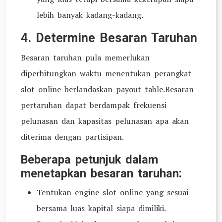
lebih banyak kadang-kadang.
4. Determine Besaran Taruhan
Besaran taruhan pula memerlukan
diperhitungkan waktu menentukan perangkat
slot online berlandaskan payout table.Besaran
pertaruhan dapat berdampak frekuensi
pelunasan dan kapasitas pelunasan apa akan
diterima dengan partisipan.
Beberapa petunjuk dalam
menetapkan besaran taruhan:
Tentukan engine slot online yang sesuai
bersama luas kapital siapa dimiliki.