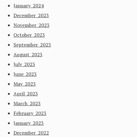
January 2024
December 2023
November 2023
October 2023
September 2023
August 2023
July 2023
June 2023
May 2023
April 2023
March 2023
February 2023
January 2023
December 2022