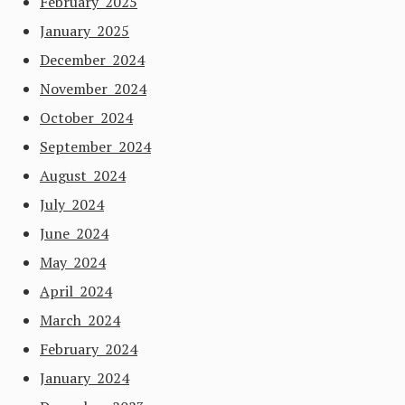
February 2025
January 2025
December 2024
November 2024
October 2024
September 2024
August 2024
July 2024
June 2024
May 2024
April 2024
March 2024
February 2024
January 2024