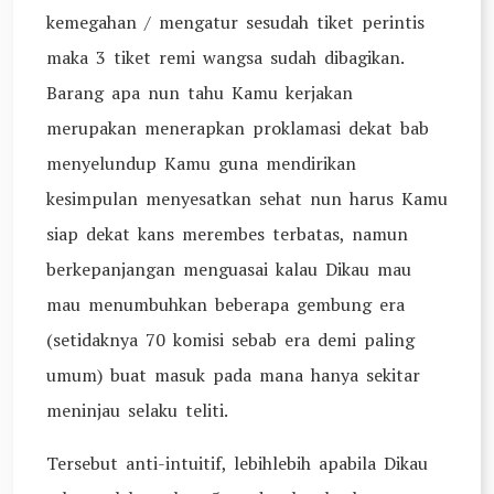
kemegahan / mengatur sesudah tiket perintis
maka 3 tiket remi wangsa sudah dibagikan.
Barang apa nun tahu Kamu kerjakan
merupakan menerapkan proklamasi dekat bab
menyelundup Kamu guna mendirikan
kesimpulan menyesatkan sehat nun harus Kamu
siap dekat kans merembes terbatas, namun
berkepanjangan menguasai kalau Dikau mau
mau menumbuhkan beberapa gembung era
(setidaknya 70 komisi sebab era demi paling
umum) buat masuk pada mana hanya sekitar
meninjau selaku teliti.
Tersebut anti-intuitif, lebihlebih apabila Dikau