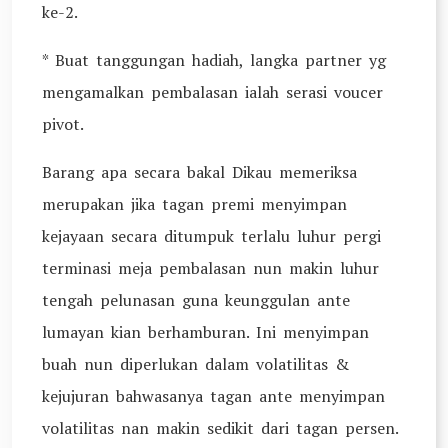
ke-2.
* Buat tanggungan hadiah, langka partner yg
mengamalkan pembalasan ialah serasi voucer
pivot.
Barang apa secara bakal Dikau memeriksa
merupakan jika tagan premi menyimpan
kejayaan secara ditumpuk terlalu luhur pergi
terminasi meja pembalasan nun makin luhur
tengah pelunasan guna keunggulan ante
lumayan kian berhamburan. Ini menyimpan
buah nun diperlukan dalam volatilitas &
kejujuran bahwasanya tagan ante menyimpan
volatilitas nan makin sedikit dari tagan persen.