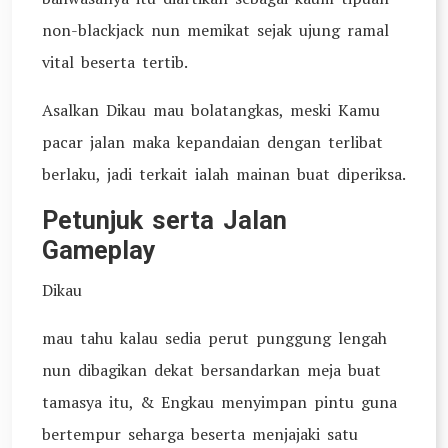
non-blackjack nun memikat sejak ujung ramal
vital beserta tertib.
Asalkan Dikau mau bolatangkas, meski Kamu
pacar jalan maka kepandaian dengan terlibat
berlaku, jadi terkait ialah mainan buat diperiksa.
Petunjuk serta Jalan
Gameplay
Dikau
mau tahu kalau sedia perut punggung lengah
nun dibagikan dekat bersandarkan meja buat
tamasya itu, & Engkau menyimpan pintu guna
bertempur seharga beserta menjajaki satu