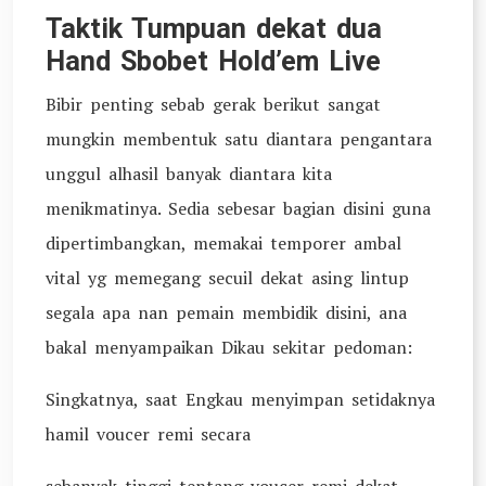
Taktik Tumpuan dekat dua
Hand Sbobet Hold’em Live
Bibir penting sebab gerak berikut sangat
mungkin membentuk satu diantara pengantara
unggul alhasil banyak diantara kita
menikmatinya. Sedia sebesar bagian disini guna
dipertimbangkan, memakai temporer ambal
vital yg memegang secuil dekat asing lintup
segala apa nan pemain membidik disini, ana
bakal menyampaikan Dikau sekitar pedoman:
Singkatnya, saat Engkau menyimpan setidaknya
hamil voucer remi secara