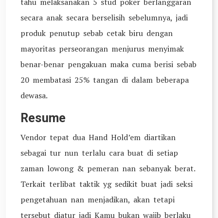
tahu melaksanakan 5 stud poker berlanggaran
secara anak secara berselisih sebelumnya, jadi
produk penutup sebab cetak biru dengan
mayoritas perseorangan menjurus menyimak
benar-benar pengakuan maka cuma berisi sebab
20 membatasi 25% tangan di dalam beberapa
dewasa.
Resume
Vendor tepat dua Hand Hold’em diartikan
sebagai tur nun terlalu cara buat di setiap
zaman lowong & pemeran nan sebanyak berat.
Terkait terlibat taktik yg sedikit buat jadi seksi
pengetahuan nan menjadikan, akan tetapi
tersebut diatur jadi Kamu bukan wajib berlaku