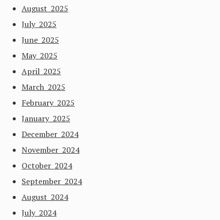
August 2025
July 2025
June 2025
May 2025
April 2025
March 2025
February 2025
January 2025
December 2024
November 2024
October 2024
September 2024
August 2024
July 2024