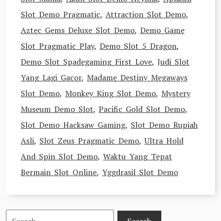
Slot Demo Pragmatic
,
Attraction Slot Demo
,
Aztec Gems Deluxe Slot Demo
,
Demo Game
Slot Pragmatic Play
,
Demo Slot 5 Dragon
,
Demo Slot Spadegaming First Love
,
Judi Slot
Yang Lagi Gacor
,
Madame Destiny Megaways
Slot Demo
,
Monkey King Slot Demo
,
Mystery
Museum Demo Slot
,
Pacific Gold Slot Demo
,
Slot Demo Hacksaw Gaming
,
Slot Demo Rupiah
Asli
,
Slot Zeus Pragmatic Demo
,
Ultra Hold
And Spin Slot Demo
,
Waktu Yang Tepat
Bermain Slot Online
,
Yggdrasil Slot Demo
Search