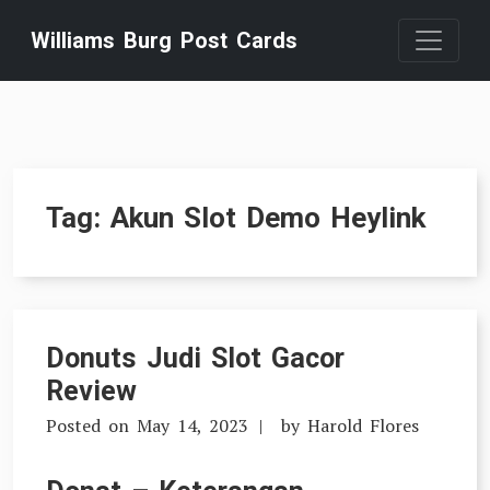
Skip
Williams Burg Post Cards
to
content
Tag:
Akun Slot Demo Heylink
Donuts Judi Slot Gacor
Review
Posted on
May 14, 2023
by
Harold Flores