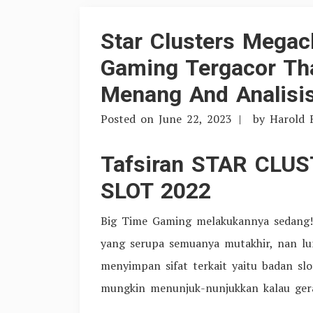
Star Clusters Megacl
Gaming Tergacor Th
Menang And Analisi
Posted on
June 22, 2023
by
Harold 
Tafsiran STAR CL
SLOT 2022
Big Time Gaming melakukannya sedang!
yang serupa semuanya mutakhir, nan lu
menyimpan sifat terkait yaitu badan s
mungkin menunjuk-nunjukkan kalau ger