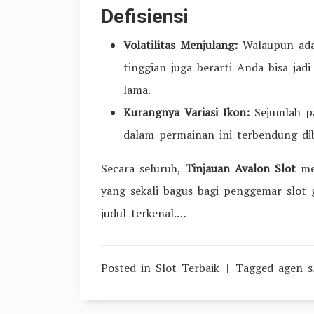
Defisiensi
Volatilitas Menjulang:
Walaupun ada
tinggian juga berarti Anda bisa jad
lama.
Kurangnya Variasi Ikon:
Sejumlah p
dalam permainan ini terbendung dib
Secara seluruh,
Tinjauan Avalon Slot
men
yang sekali bagus bagi penggemar slot
judul terkenal.…
Posted in
Slot Terbaik
Tagged
agen s