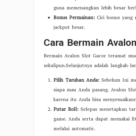
guna memenangkan lebih besar ber
Bonus Permainan:
Ciri bonus yang
jackpot besar.
Cara Bermain Avalon
Bermain Avalon Slot Gacor teramat mud
sekalipun.Selanjutnya adalah langkah-la
Pilih Taruhan Anda:
Sebelum Ini me
siapa mau Anda pasang. Avalon Slot
karena itu Anda bisa menyesuaikan
Putar Roll:
Selepas menetapkan taru
game. Anda serta dapat memakai fi
melalui automatic.