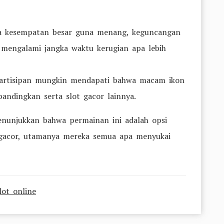
 kesempatan besar guna menang, keguncangan
i mengalami jangka waktu kerugian apa lebih
artisipan mungkin mendapati bahwa macam ikon
andingkan serta slot gacor lainnya.
unjukkan bahwa permainan ini adalah opsi
 gacor, utamanya mereka semua apa menyukai
lot online