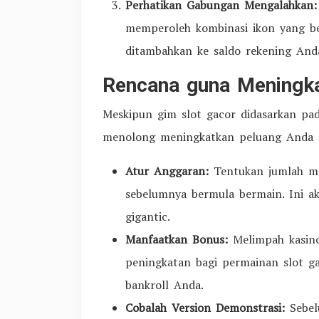
Perhatikan Gabungan Mengalahkan:
memperoleh kombinasi ikon yang ber
ditambahkan ke saldo rekening And
Rencana guna Meningk
Meskipun gim slot gacor didasarkan pa
menolong meningkatkan peluang Anda g
Atur Anggaran:
Tentukan jumlah me
sebelumnya bermula bermain. Ini 
gigantic.
Manfaatkan Bonus:
Melimpah kasino
peningkatan bagi permainan slot ga
bankroll Anda.
Cobalah Version Demonstrasi:
Sebelu