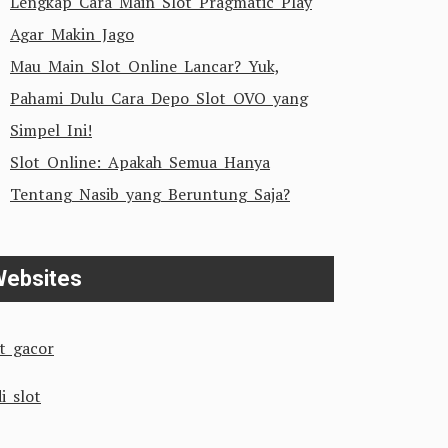
Lengkap Cara Main Slot Pragmatic Play
Agar Makin Jago
Mau Main Slot Online Lancar? Yuk,
Pahami Dulu Cara Depo Slot OVO yang
Simpel Ini!
Slot Online: Apakah Semua Hanya
Tentang Nasib yang Beruntung Saja?
ebsites
ot gacor
i slot