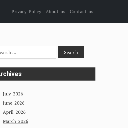
Privacy Policy
About us
Contact us
arch
:
rchives
July 2026
June 2026
April 2026
March 2026