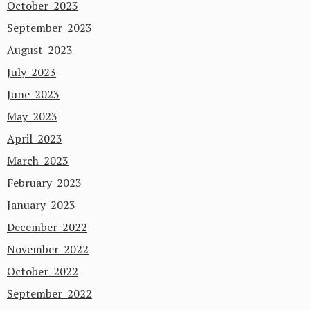
October 2023
September 2023
August 2023
July 2023
June 2023
May 2023
April 2023
March 2023
February 2023
January 2023
December 2022
November 2022
October 2022
September 2022