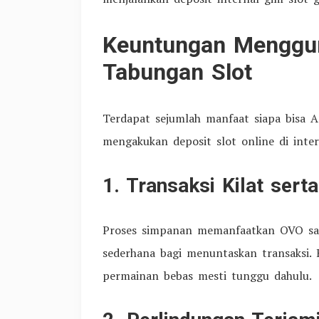
Keuntungan Menggu
Tabungan Slot
Terdapat sejumlah manfaat siapa bisa
mengakukan deposit slot online di inter
1. Transaksi Kilat ser
Proses simpanan memanfaatkan OVO san
sederhana bagi menuntaskan transaksi.
permainan bebas mesti tunggu dahulu.