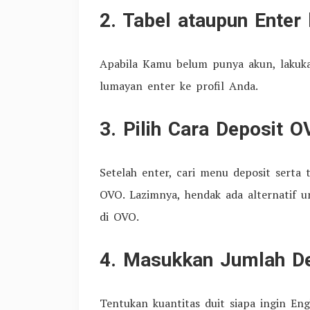
2. Tabel ataupun Enter
Apabila Kamu belum punya akun, lakukan
lumayan enter ke profil Anda.
3. Pilih Cara Deposit 
Setelah enter, cari menu deposit sert
OVO. Lazimnya, hendak ada alternatif 
di OVO.
4. Masukkan Jumlah De
Tentukan kuantitas duit siapa ingin Eng