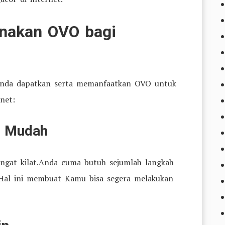
nakan OVO bagi
 Anda dapatkan serta memanfaatkan OVO untuk
net:
ta Mudah
gat kilat.Anda cuma butuh sejumlah langkah
 Hal ini membuat Kamu bisa segera melakukan