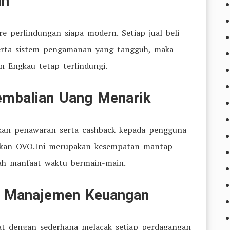
in
e perlindungan siapa modern. Setiap jual beli
serta sistem pengamanan yang tangguh, maka
n Engkau tetap terlindungi.
embalian Uang Menarik
rkan penawaran serta cashback kepada pengguna
kan OVO.Ini merupakan kesempatan mantap
ah manfaat waktu bermain-main.
al Manajemen Keuangan
 dengan sederhana melacak setiap perdagangan