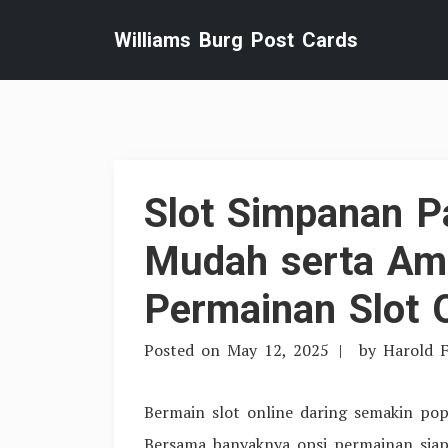
Skip
Williams Burg Post Cards
to
content
Slot Simpanan P
Mudah serta Am
Permainan Slot 
Posted on
May 12, 2025
by
Harold F
Bermain slot online daring semakin pop
Bersama banyaknya opsi permainan siap