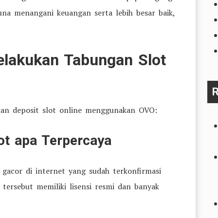
na menangani keuangan serta lebih besar baik,
lakukan Tabungan Slot
R
kan deposit slot online menggunakan OVO:
ot apa Terpercaya
gacor di internet yang sudah terkonfirmasi
 tersebut memiliki lisensi resmi dan banyak