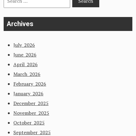
for:
Archives
July 2026
June 2026
April 2026
March 2026
February 2026
January 2026
December 2025
November 2025
October 2025
September 2025