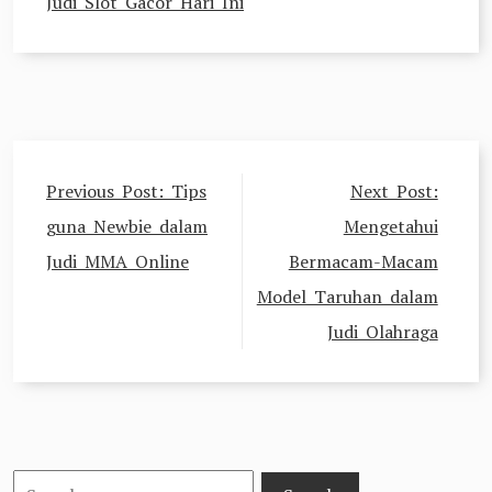
Judi Slot Gacor Hari Ini
Post
Previous Post:
Tips
Next Post:
navigation
guna Newbie dalam
Mengetahui
Judi MMA Online
Bermacam-Macam
Model Taruhan dalam
Judi Olahraga
Search