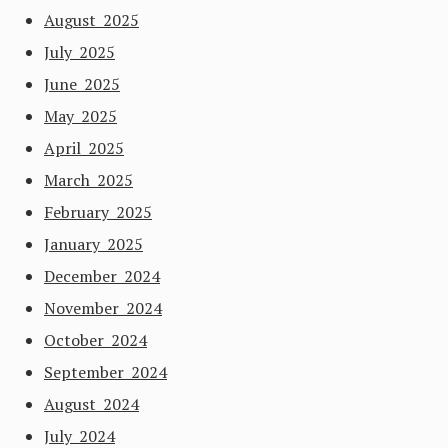
August 2025
July 2025
June 2025
May 2025
April 2025
March 2025
February 2025
January 2025
December 2024
November 2024
October 2024
September 2024
August 2024
July 2024