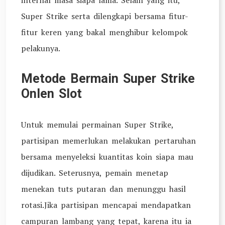
internal masa siapa lama. Selain yang itu,
Super Strike serta dilengkapi bersama fitur-
fitur keren yang bakal menghibur kelompok
pelakunya.
Metode Bermain Super Strike
Onlen Slot
Untuk memulai permainan Super Strike,
partisipan memerlukan melakukan pertaruhan
bersama menyeleksi kuantitas koin siapa mau
dijudikan. Seterusnya, pemain menetap
menekan tuts putaran dan menunggu hasil
rotasi.Jika partisipan mencapai mendapatkan
campuran lambang yang tepat, karena itu ia