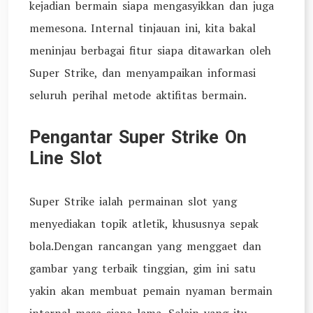
kejadian bermain siapa mengasyikkan dan juga
memesona. Internal tinjauan ini, kita bakal
meninjau berbagai fitur siapa ditawarkan oleh
Super Strike, dan menyampaikan informasi
seluruh perihal metode aktifitas bermain.
Pengantar Super Strike On
Line Slot
Super Strike ialah permainan slot yang
menyediakan topik atletik, khususnya sepak
bola.Dengan rancangan yang menggaet dan
gambar yang terbaik tinggian, gim ini satu
yakin akan membuat pemain nyaman bermain