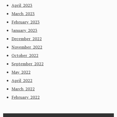
April 2023
March 2023
February 2023
January 2023
December 2022
November 2022
October 2022
September 2022
May 2022
April 2022
March 2022
February 2022