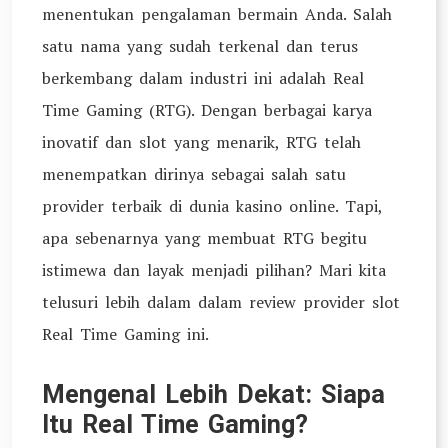
menentukan pengalaman bermain Anda. Salah
satu nama yang sudah terkenal dan terus
berkembang dalam industri ini adalah Real
Time Gaming (RTG). Dengan berbagai karya
inovatif dan slot yang menarik, RTG telah
menempatkan dirinya sebagai salah satu
provider terbaik di dunia kasino online. Tapi,
apa sebenarnya yang membuat RTG begitu
istimewa dan layak menjadi pilihan? Mari kita
telusuri lebih dalam dalam review provider slot
Real Time Gaming ini.
Mengenal Lebih Dekat: Siapa
Itu Real Time Gaming?