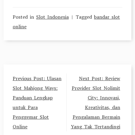
Posted in
Slot Indonesia
Tagged
bandar slot
online
Post
Previous Post:
Ulasan
Next Post:
Review
navigation
Slot Mahjong Ways:
Provider Slot Nolimit
Panduan Lengkap
City: Innovasi,
untuk Para
Kreativitas, dan
Penggemar Slot
Pengalaman Bermain
Online
Yang Tak Tertandingi