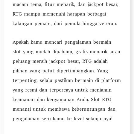
macam tema, fitur menarik, dan jackpot besar,
RTG mampu memenuhi harapan berbagai
kalangan pemain, dari pemula hingga veteran.
Apakah kamu mencari pengalaman bermain
slot yang mudah dipahami, grafis menarik, atau
peluang meraih jackpot besar, RTG adalah
pilihan yang patut dipertimbangkan. Yang
terpenting, selalu pastikan bermain di platform
yang resmi dan terpercaya untuk menjamin
keamanan dan kenyamanan Anda. Slot RTG
menanti untuk membawa keberuntungan dan
pengalaman seru kamu ke level selanjutnya!