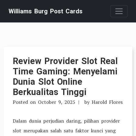
Skip
Williams Burg Post Cards
to
content
Review Provider Slot Real
Time Gaming: Menyelami
Dunia Slot Online
Berkualitas Tinggi
Posted on
October 9, 2025
by
Harold Flores
Dalam dunia perjudian daring, pilihan provider
slot merupakan salah satu faktor kunci yang