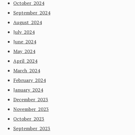
October 2024
September 2024
August 2024
July 2024
June 2024
May 2024
April 2024
March 2024
February 2024
January 2024
December 2023
November 2023
October 2023
September 2023