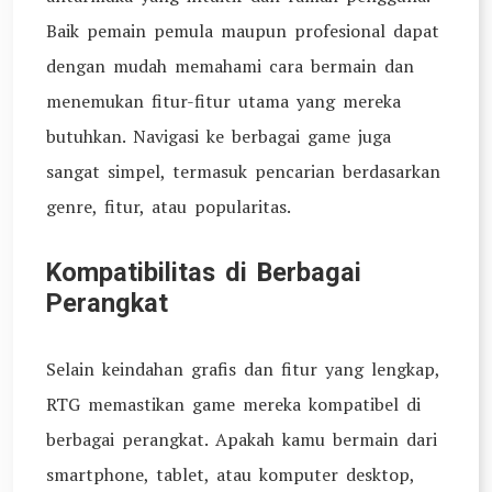
Baik pemain pemula maupun profesional dapat
dengan mudah memahami cara bermain dan
menemukan fitur-fitur utama yang mereka
butuhkan. Navigasi ke berbagai game juga
sangat simpel, termasuk pencarian berdasarkan
genre, fitur, atau popularitas.
Kompatibilitas di Berbagai
Perangkat
Selain keindahan grafis dan fitur yang lengkap,
RTG memastikan game mereka kompatibel di
berbagai perangkat. Apakah kamu bermain dari
smartphone, tablet, atau komputer desktop,