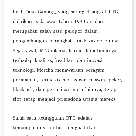
Real Time Gaming, yang sering disingkat RTG,
didirikan pada awal tahun 1990-an dan
merupakan salah satu pelopor dalam
pengembangan perangkat lunak kasino online.
Sejak awal, RTG dikenal karena komitmennya
terhadap kualitas, keadilan, dan inovasi
teknologi. Mereka menawarkan beragam
permainan, termasuk
slot gacor maxwin
, poker,
blackjack, dan permainan meja lainnya, tetapi
slot tetap menjadi primadona utama mereka.
Salah satu keunggulan RTG adalah
kemampuannya untuk menghadirkan