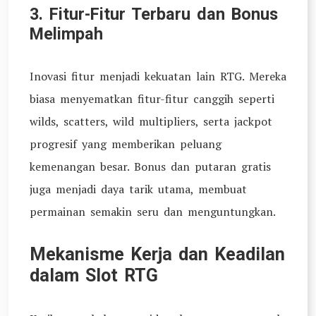
3. Fitur-Fitur Terbaru dan Bonus
Melimpah
Inovasi fitur menjadi kekuatan lain RTG. Mereka
biasa menyematkan fitur-fitur canggih seperti
wilds, scatters, wild multipliers, serta jackpot
progresif yang memberikan peluang
kemenangan besar. Bonus dan putaran gratis
juga menjadi daya tarik utama, membuat
permainan semakin seru dan menguntungkan.
Mekanisme Kerja dan Keadilan
dalam Slot RTG