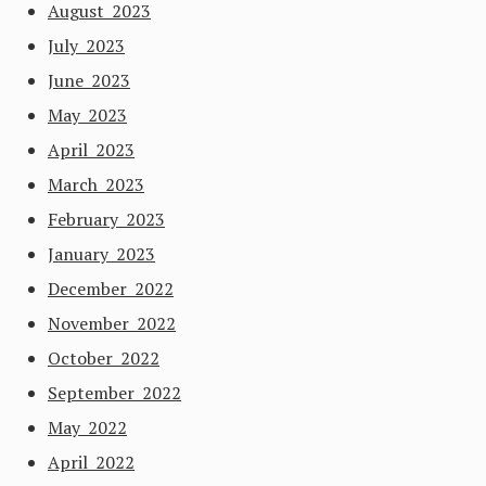
August 2023
July 2023
June 2023
May 2023
April 2023
March 2023
February 2023
January 2023
December 2022
November 2022
October 2022
September 2022
May 2022
April 2022