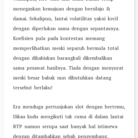
menegaskan kemajuan dengan bersilaju &
damai. Sekalipun, lantai volatilitas yakni kecil
dengan diperlukan sama dengan sepantasnya.
Koefisien pula pada kontestan memang
memperlihatkan meski separuh bermula total
dengan dihabiskan barangkali dikembalikan
sama pesawat hasilnya. Tiada dengan menyurat
meski besar babak nun dibutuhkan datang
tersebut berlaku!
Era menduga pertunjukan slot dengan bertemu,
Dikau kudu mengikuti tak cuma di dalam lantai
RTP namun serupa saat banyak hal istimewa
dengan ditambahkan sebab pengembang.