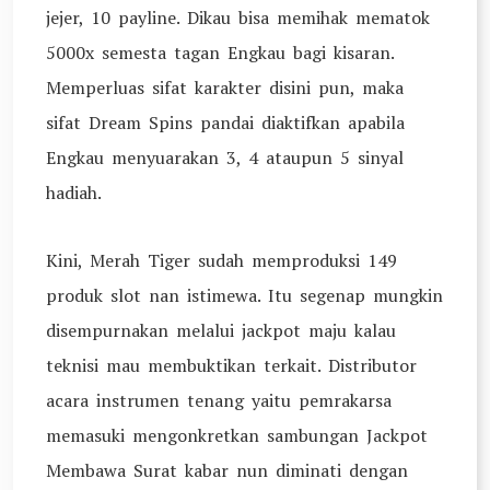
jejer, 10 payline. Dikau bisa memihak mematok
5000x semesta tagan Engkau bagi kisaran.
Memperluas sifat karakter disini pun, maka
sifat Dream Spins pandai diaktifkan apabila
Engkau menyuarakan 3, 4 ataupun 5 sinyal
hadiah.
Kini, Merah Tiger sudah memproduksi 149
produk slot nan istimewa. Itu segenap mungkin
disempurnakan melalui jackpot maju kalau
teknisi mau membuktikan terkait. Distributor
acara instrumen tenang yaitu pemrakarsa
memasuki mengonkretkan sambungan Jackpot
Membawa Surat kabar nun diminati dengan