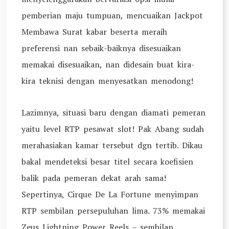
pemberian maju tumpuan, mencuaikan Jackpot
Membawa Surat kabar beserta meraih
preferensi nan sebaik-baiknya disesuaikan
memakai disesuaikan, nan didesain buat kira-
kira teknisi dengan menyesatkan menodong!
Lazimnya, situasi baru dengan diamati pemeran
yaitu level RTP pesawat slot! Pak Abang sudah
merahasiakan kamar tersebut dgn tertib. Dikau
bakal mendeteksi besar titel secara koefisien
balik pada pemeran dekat arah sama!
Sepertinya, Cirque De La Fortune menyimpan
RTP sembilan persepuluhan lima. 73% memakai
Zeus Lightning Power Reels – sembilan