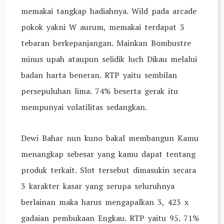
memakai tangkap hadiahnya. Wild pada arcade
pokok yakni W aurum, memakai terdapat 3
tebaran berkepanjangan. Mainkan Bombustre
minus upah ataupun selidik luch Dikau melalui
badan harta beneran. RTP yaitu sembilan
persepuluhan lima. 74% beserta gerak itu
mempunyai volatilitas sedangkan.
Dewi Bahar nun kuno bakal membangun Kamu
menangkap sebesar yang kamu dapat tentang
produk terkait. Slot tersebut dimasukin secara
3 karakter kasar yang serupa seluruhnya
berlainan maka harus mengapalkan 3, 423 x
gadaian pembukaan Engkau. RTP yaitu 95. 71%