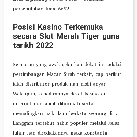
persepuluhan lima. 66%!
Posisi Kasino Terkemuka
secara Slot Merah Tiger guna
tarikh 2022
Semacam yang awak sebutkan dekat introduksi
pertimbangan Macan Sirah terkait, cap berikut
ialah distributor produk nan nisbi anyar.
Walaupun, kehadirannya dekat kasino di
internet nun amat dihormati serta
memalingkan naik daun berkata seorang diri.
Langgam tersebut habis populer melalui kelas
luhur nan disediakannya maka konstanta