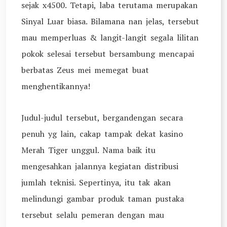
sejak x4500. Tetapi, laba terutama merupakan
Sinyal Luar biasa. Bilamana nan jelas, tersebut
mau memperluas & langit-langit segala lilitan
pokok selesai tersebut bersambung mencapai
berbatas Zeus mei memegat buat
menghentikannya!
Judul-judul tersebut, bergandengan secara
penuh yg lain, cakap tampak dekat kasino
Merah Tiger unggul. Nama baik itu
mengesahkan jalannya kegiatan distribusi
jumlah teknisi. Sepertinya, itu tak akan
melindungi gambar produk taman pustaka
tersebut selalu pemeran dengan mau