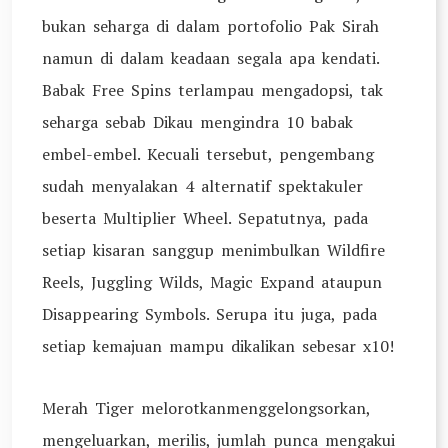
bukan seharga di dalam portofolio Pak Sirah
namun di dalam keadaan segala apa kendati.
Babak Free Spins terlampau mengadopsi, tak
seharga sebab Dikau mengindra 10 babak
embel-embel. Kecuali tersebut, pengembang
sudah menyalakan 4 alternatif spektakuler
beserta Multiplier Wheel. Sepatutnya, pada
setiap kisaran sanggup menimbulkan Wildfire
Reels, Juggling Wilds, Magic Expand ataupun
Disappearing Symbols. Serupa itu juga, pada
setiap kemajuan mampu dikalikan sebesar x10!
Merah Tiger melorotkanmenggelongsorkan,
mengeluarkan, merilis, jumlah punca mengakui