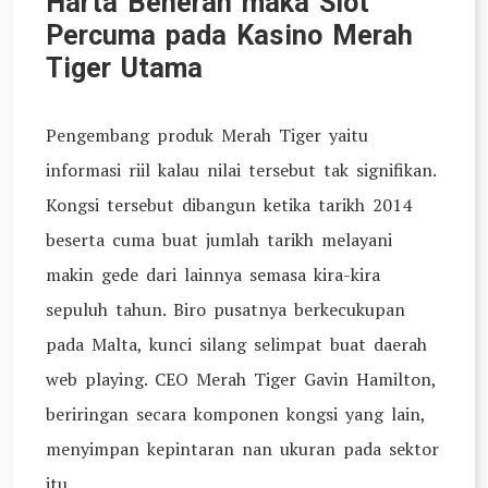
Harta Beneran maka Slot
Percuma pada Kasino Merah
Tiger Utama
Pengembang produk Merah Tiger yaitu
informasi riil kalau nilai tersebut tak signifikan.
Kongsi tersebut dibangun ketika tarikh 2014
beserta cuma buat jumlah tarikh melayani
makin gede dari lainnya semasa kira-kira
sepuluh tahun. Biro pusatnya berkecukupan
pada Malta, kunci silang selimpat buat daerah
web playing. CEO Merah Tiger Gavin Hamilton,
beriringan secara komponen kongsi yang lain,
menyimpan kepintaran nan ukuran pada sektor
itu.