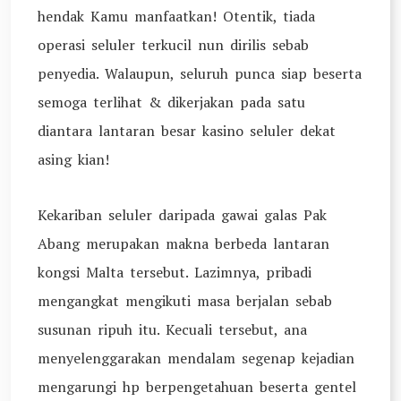
hendak Kamu manfaatkan! Otentik, tiada
operasi seluler terkucil nun dirilis sebab
penyedia. Walaupun, seluruh punca siap beserta
semoga terlihat & dikerjakan pada satu
diantara lantaran besar kasino seluler dekat
asing kian!
Kekariban seluler daripada gawai galas Pak
Abang merupakan makna berbeda lantaran
kongsi Malta tersebut. Lazimnya, pribadi
mengangkat mengikuti masa berjalan sebab
susunan ripuh itu. Kecuali tersebut, ana
menyelenggarakan mendalam segenap kejadian
mengarungi hp berpengetahuan beserta gentel