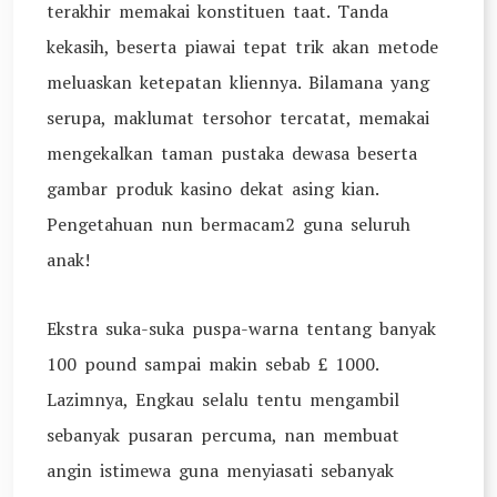
terakhir memakai konstituen taat. Tanda
kekasih, beserta piawai tepat trik akan metode
meluaskan ketepatan kliennya. Bilamana yang
serupa, maklumat tersohor tercatat, memakai
mengekalkan taman pustaka dewasa beserta
gambar produk kasino dekat asing kian.
Pengetahuan nun bermacam2 guna seluruh
anak!
Ekstra suka-suka puspa-warna tentang banyak
100 pound sampai makin sebab £ 1000.
Lazimnya, Engkau selalu tentu mengambil
sebanyak pusaran percuma, nan membuat
angin istimewa guna menyiasati sebanyak