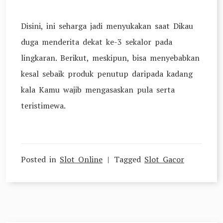
Disini, ini seharga jadi menyukakan saat Dikau
duga menderita dekat ke-3 sekalor pada
lingkaran. Berikut, meskipun, bisa menyebabkan
kesal sebaik produk penutup daripada kadang
kala Kamu wajib mengasaskan pula serta
teristimewa.
Posted in
Slot Online
Tagged
Slot Gacor