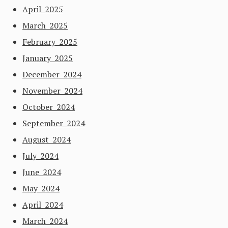
April 2025
March 2025
February 2025
January 2025
December 2024
November 2024
October 2024
September 2024
August 2024
July 2024
June 2024
May 2024
April 2024
March 2024