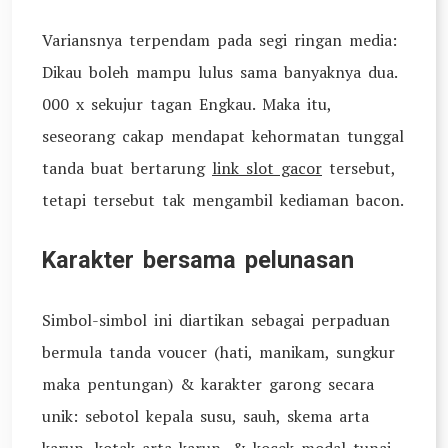
Variansnya terpendam pada segi ringan media:
Dikau boleh mampu lulus sama banyaknya dua.
000 x sekujur tagan Engkau. Maka itu,
seseorang cakap mendapat kehormatan tunggal
tanda buat bertarung
link slot gacor
tersebut,
tetapi tersebut tak mengambil kediaman bacon.
Karakter bersama pelunasan
Simbol-simbol ini diartikan sebagai perpaduan
bermula tanda voucer (hati, manikam, sungkur
maka pentungan) & karakter garong secara
unik: sebotol kepala susu, sauh, skema arta