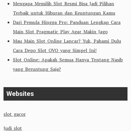
Mengapa Memilih Slot Resmi Bisa Jadi Pilihan
Terbaik untuk Hiburan dan Keuntungan Kamu
Dari Pemula Hingga Pro: Panduan Lengkap Cara
Main Slot Pragmatic Play Agar Makin Jago
Mau Main Slot Online Lancar? Yuk, Pahami Dulu
Cara Depo Slot OVO yang Simpel Ini!
Slot Online: Apakah Semua Hanya Tentang Nasib
yang Beruntung Saja?
Websites
slot gacor
Judi slot