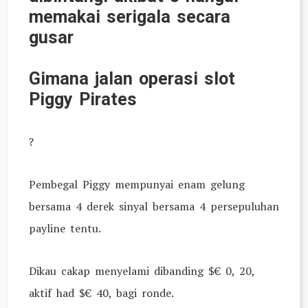
memakai serigala secara
gusar
Gimana jalan operasi slot
Piggy Pirates
?
Pembegal Piggy mempunyai enam gelung
bersama 4 derek sinyal bersama 4 persepuluhan
payline tentu.
Dikau cakap menyelami dibanding $€ 0, 20,
aktif had $€ 40, bagi ronde.