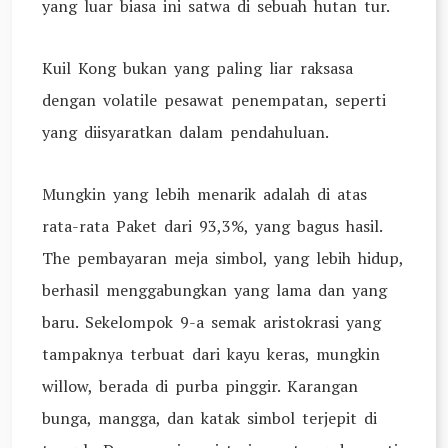
yang luar biasa ini satwa di sebuah hutan tur.
Kuil Kong bukan yang paling liar raksasa
dengan volatile pesawat penempatan, seperti
yang diisyaratkan dalam pendahuluan.
Mungkin yang lebih menarik adalah di atas
rata-rata Paket dari 93,3%, yang bagus hasil.
The pembayaran meja simbol, yang lebih hidup,
berhasil menggabungkan yang lama dan yang
baru. Sekelompok 9-a semak aristokrasi yang
tampaknya terbuat dari kayu keras, mungkin
willow, berada di purba pinggir. Karangan
bunga, mangga, dan katak simbol terjepit di