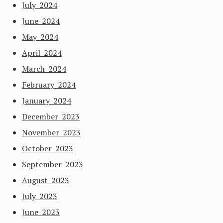
July 2024
June 2024
May 2024
April 2024
March 2024
February 2024
January 2024
December 2023
November 2023
October 2023
September 2023
August 2023
July 2023
June 2023