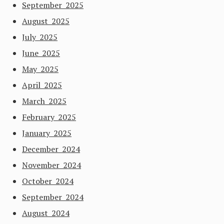
September 2025
August 2025
July 2025
June 2025
May 2025
April 2025
March 2025
February 2025
January 2025
December 2024
November 2024
October 2024
September 2024
August 2024