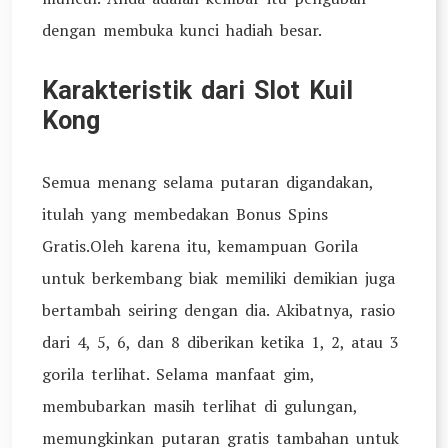
dengan membuka kunci hadiah besar.
Karakteristik dari Slot Kuil
Kong
Semua menang selama putaran digandakan,
itulah yang membedakan Bonus Spins
Gratis.Oleh karena itu, kemampuan Gorila
untuk berkembang biak memiliki demikian juga
bertambah seiring dengan dia. Akibatnya, rasio
dari 4, 5, 6, dan 8 diberikan ketika 1, 2, atau 3
gorila terlihat. Selama manfaat gim,
membubarkan masih terlihat di gulungan,
memungkinkan putaran gratis tambahan untuk