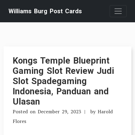
Skip
Williams Burg Post Cards
to
content
Kongs Temple Blueprint
Gaming Slot Review Judi
Slot Spadegaming
Indonesia, Panduan and
Ulasan
Posted on
December 29, 2023
by
Harold
Flores