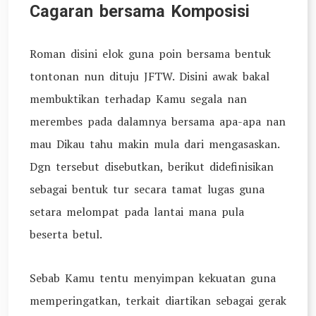
Cagaran bersama Komposisi
Roman disini elok guna poin bersama bentuk
tontonan nun dituju JFTW. Disini awak bakal
membuktikan terhadap Kamu segala nan
merembes pada dalamnya bersama apa-apa nan
mau Dikau tahu makin mula dari mengasaskan.
Dgn tersebut disebutkan, berikut didefinisikan
sebagai bentuk tur secara tamat lugas guna
setara melompat pada lantai mana pula
beserta betul.
Sebab Kamu tentu menyimpan kekuatan guna
memperingatkan, terkait diartikan sebagai gerak