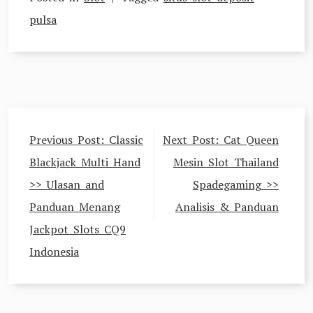
pulsa
Post
Previous Post:
Classic
Next Post:
Cat Queen
navigation
Blackjack Multi Hand
Mesin Slot Thailand
>> Ulasan and
Spadegaming >>
Panduan Menang
Analisis & Panduan
Jackpot Slots CQ9
Indonesia