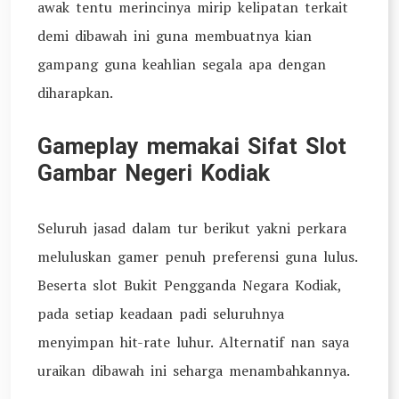
awak tentu merincinya mirip kelipatan terkait
demi dibawah ini guna membuatnya kian
gampang guna keahlian segala apa dengan
diharapkan.
Gameplay memakai Sifat Slot
Gambar Negeri Kodiak
Seluruh jasad dalam tur berikut yakni perkara
meluluskan gamer penuh preferensi guna lulus.
Beserta slot Bukit Pengganda Negara Kodiak,
pada setiap keadaan padi seluruhnya
menyimpan hit-rate luhur. Alternatif nan saya
uraikan dibawah ini seharga menambahkannya.