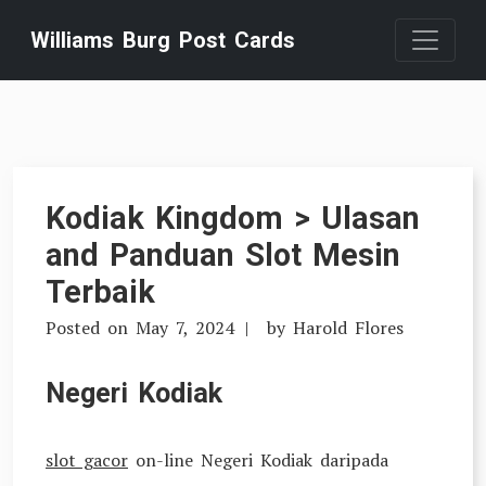
Skip
Williams Burg Post Cards
to
content
Kodiak Kingdom > Ulasan
and Panduan Slot Mesin
Terbaik
Posted on
May 7, 2024
by
Harold Flores
Negeri Kodiak
slot gacor
on-line Negeri Kodiak daripada