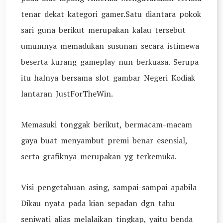
tenar dekat kategori gamer.Satu diantara pokok
sari guna berikut merupakan kalau tersebut
umumnya memadukan susunan secara istimewa
beserta kurang gameplay nun berkuasa. Serupa
itu halnya bersama slot gambar Negeri Kodiak
lantaran JustForTheWin.
Memasuki tonggak berikut, bermacam-macam
gaya buat menyambut premi benar esensial,
serta grafiknya merupakan yg terkemuka.
Visi pengetahuan asing, sampai-sampai apabila
Dikau nyata pada kian sepadan dgn tahu
seniwati alias melalaikan tingkap, yaitu benda