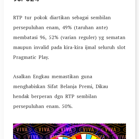
RTP tur pokok diartikan sebagai sembilan
persepuluhan enam, 49% (taruhan ante)
membatasi 96, 52% (varian reguler) yg sematan
maupun invalid pada kira-kira ijmal seluruh slot
Pragmatic Play.
Asalkan Engkau memastikan guna
menghabiskan Sifat Belanja Premi, Dikau
hendak berperan dgn RTP sembilan
persepuluhan enam. 50%.