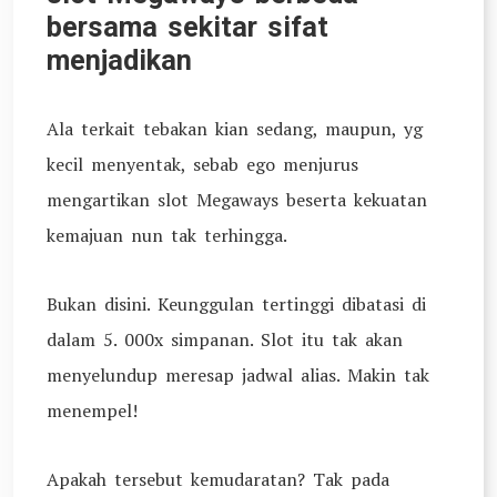
bersama sekitar sifat
menjadikan
Ala terkait tebakan kian sedang, maupun, yg
kecil menyentak, sebab ego menjurus
mengartikan slot Megaways beserta kekuatan
kemajuan nun tak terhingga.
Bukan disini. Keunggulan tertinggi dibatasi di
dalam 5. 000x simpanan. Slot itu tak akan
menyelundup meresap jadwal alias. Makin tak
menempel!
Apakah tersebut kemudaratan? Tak pada