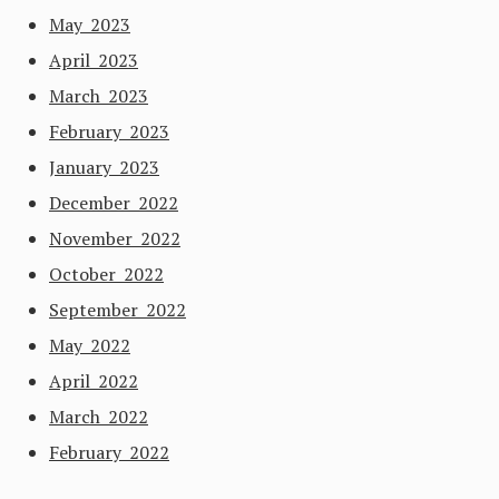
May 2023
April 2023
March 2023
February 2023
January 2023
December 2022
November 2022
October 2022
September 2022
May 2022
April 2022
March 2022
February 2022