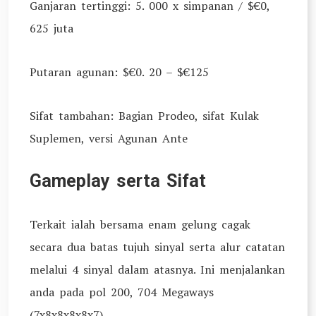
Ganjaran tertinggi: 5. 000 x simpanan / $€0,
625 juta
Putaran agunan: $€0. 20 – $€125
Sifat tambahan: Bagian Prodeo, sifat Kulak
Suplemen, versi Agunan Ante
Gameplay serta Sifat
Terkait ialah bersama enam gelung cagak
secara dua batas tujuh sinyal serta alur catatan
melalui 4 sinyal dalam atasnya. Ini menjalankan
anda pada pol 200, 704 Megaways
(7x8x8x8x8x7).