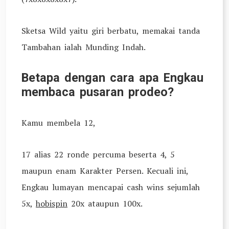
Sketsa Wild yaitu giri berbatu, memakai tanda
Tambahan ialah Munding Indah.
Betapa dengan cara apa Engkau
membaca pusaran prodeo?
Kamu membela 12,
17 alias 22 ronde percuma beserta 4, 5
maupun enam Karakter Persen. Kecuali ini,
Engkau lumayan mencapai cash wins sejumlah
5x,
hobispin
20x ataupun 100x.