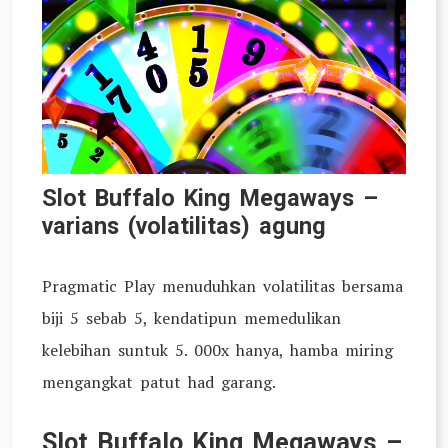
Slot Buffalo King Megaways –
varians (volatilitas) agung
Pragmatic Play menuduhkan volatilitas bersama
biji 5 sebab 5, kendatipun memedulikan
kelebihan suntuk 5. 000x hanya, hamba miring
mengangkat patut had garang.
Slot Buffalo King Megaways –